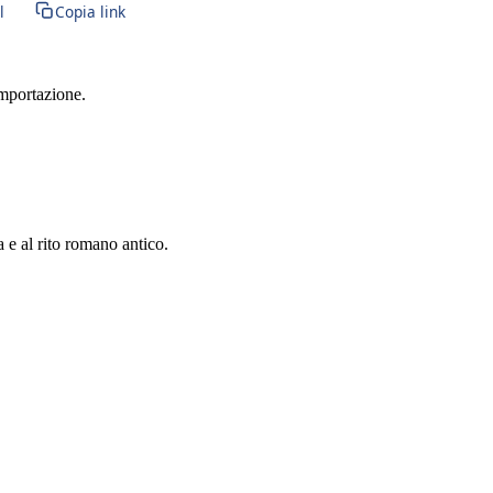
l
Copia link
importazione.
a e al rito romano antico.