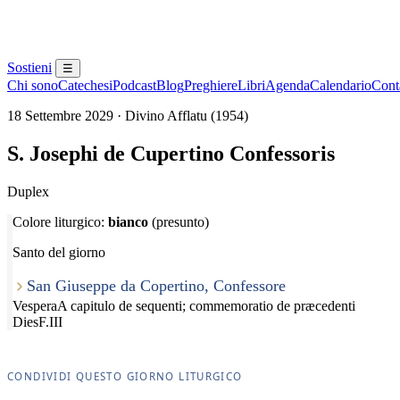
Sostieni
☰
Chi sono
Catechesi
Podcast
Blog
Preghiere
Libri
Agenda
Calendario
Conta
18 Settembre 2029 · Divino Afflatu (1954)
S. Josephi de Cupertino Confessoris
Duplex
Colore liturgico:
bianco
(presunto)
Santo del giorno
San Giuseppe da Copertino, Confessore
Vespera
A capitulo de sequenti; commemoratio de præcedenti
Dies
F.III
CONDIVIDI QUESTO GIORNO LITURGICO