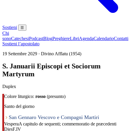
Sostieni
☰
Chi
sono
Catechesi
Podcast
Blog
Preghiere
Libri
Agenda
Calendario
Contatti
Sostieni l’apostolato
19 Settembre 2029 · Divino Afflatu (1954)
S. Januarii Episcopi et Sociorum
Martyrum
Duplex
Colore liturgico:
rosso
(presunto)
Santo del giorno
San Gennaro Vescovo e Compagni Martiri
Vespera
A capitulo de sequenti; commemoratio de præcedenti
Dies
F.IV