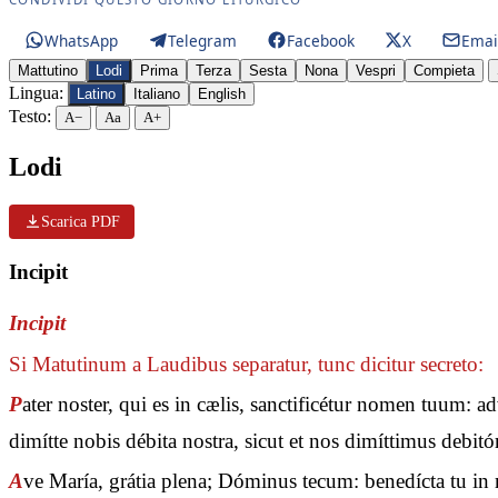
WhatsApp
Telegram
Facebook
X
Emai
Mattutino
Lodi
Prima
Terza
Sesta
Nona
Vespri
Compieta
Lingua:
Latino
Italiano
English
Testo:
A−
Aa
A+
Lodi
Scarica PDF
Incipit
Incipit
Si Matutinum a Laudibus separatur, tunc dicitur secreto:
P
ater noster, qui es in cælis, sanctificétur nomen tuum: 
dimítte nobis débita nostra, sicut et nos dimíttimus debit
A
ve María, grátia plena; Dóminus tecum: benedícta tu in m