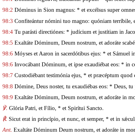
98:2
Dóminus in Sion magnus: * et excélsus super omne
98:3
Confiteántur nómini tuo magno: quóniam terríbile, et 
98:4
Tu parásti directiónes: * judícium et justítiam in Jacob
98:5
Exaltáte Dóminum, Deum nostrum, et adoráte scabé
98:6
Móyses et Aaron in sacerdótibus ejus: * et Sámuel in
98:6
Invocábant Dóminum, et ipse exaudiébat eos: * in c
98:7
Custodiébant testimónia ejus, * et præcéptum quod de
98:8
Dómine, Deus noster, tu exaudiébas eos: * Deus, tu p
98:9
Exaltáte Dóminum, Deum nostrum, et adoráte in mon
℣.
Glória Patri, et Fílio, * et Spirítui Sancto.
℟.
Sicut erat in princípio, et nunc, et semper, * et in sǽ
Ant.
Exaltáte Dóminum Deum nostrum, et adoráte in mont