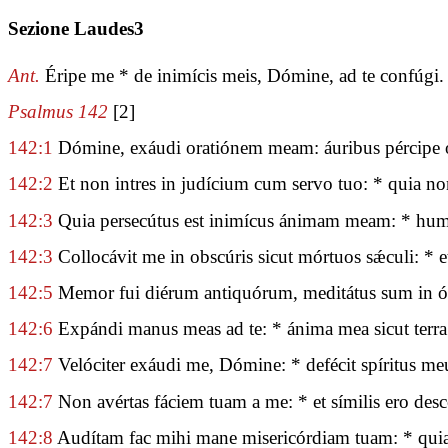
Sezione Laudes3
Ant.
Éripe me * de inimícis meis, Dómine, ad te confúgi.
Psalmus 142
[2]
142:1
Dómine, exáudi oratiónem meam: áuribus pércipe obs
142:2
Et non intres in judícium cum servo tuo: * quia non
142:3
Quia persecútus est inimícus ánimam meam: * humil
142:3
Collocávit me in obscúris sicut mórtuos sǽculi: * e
142:5
Memor fui diérum antiquórum, meditátus sum in óm
142:6
Expándi manus meas ad te: * ánima mea sicut terra 
142:7
Velóciter exáudi me, Dómine: * defécit spíritus me
142:7
Non avértas fáciem tuam a me: * et símilis ero des
142:8
Audítam fac mihi mane misericórdiam tuam: * quia 