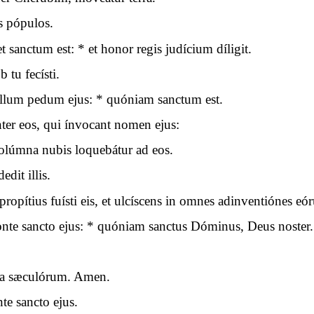
s pópulos.
sanctum est: * et honor regis judícium díligit.
 tu fecísti.
llum pedum ejus: * quóniam sanctum est.
ter eos, qui ínvocant nomen ejus:
olúmna nubis loquebátur ad eos.
dit illis.
ropítius fuísti eis, et ulcíscens in omnes adinventiónes eó
te sancto ejus: * quóniam sanctus Dóminus, Deus noster.
cula sæculórum. Amen.
e sancto ejus.