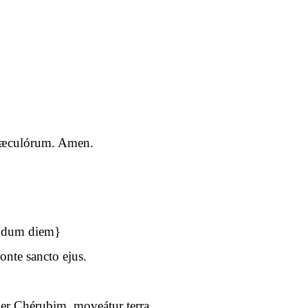
a sæculórum. Amen.
undum diem}
nte sancto ejus.
per Chérubim, moveátur terra.