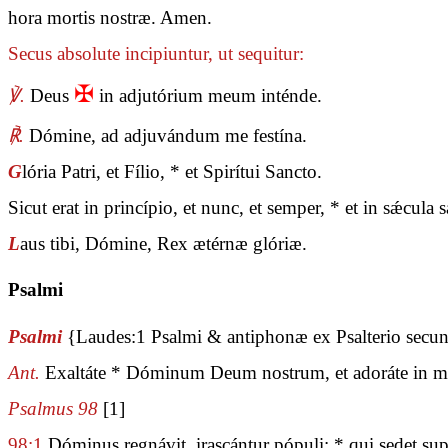
hora mortis nostræ. Amen.
Secus absolute incipiuntur, ut sequitur:
✠
℣.
Deus
in adjutórium meum inténde.
℟.
Dómine, ad adjuvándum me festína.
G
lória Patri, et Fílio, * et Spirítui Sancto.
Sicut erat in princípio, et nunc, et semper, * et in sǽcul
L
aus tibi, Dómine, Rex ætérnæ glóriæ.
Psalmi
Psalmi
{Laudes:1 Psalmi & antiphonæ ex Psalterio sec
Ant.
Exaltáte * Dóminum Deum nostrum, et adoráte in mo
Psalmus 98
[1]
98:1
Dóminus regnávit, irascántur pópuli: * qui sedet su