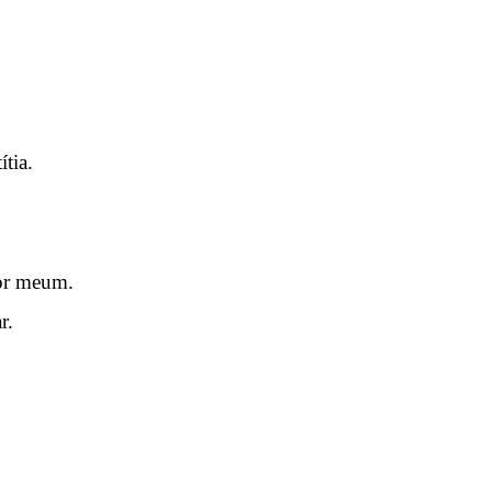
tia.
cor meum.
r.