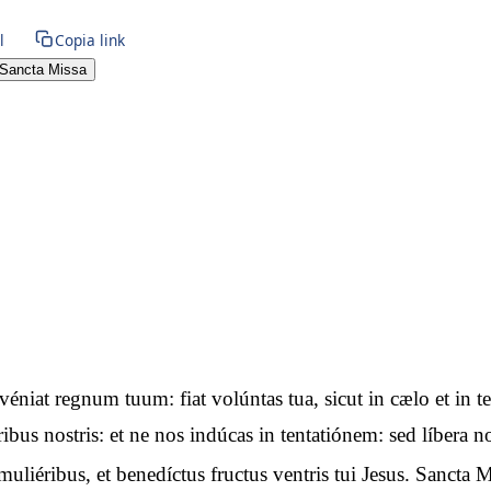
l
Copia link
Sancta Missa
advéniat regnum tuum: fiat volúntas tua, sicut in cælo et i
óribus nostris: et ne nos indúcas in tentatiónem: sed líbera
uliéribus, et benedíctus fructus ventris tui Jesus. Sancta M