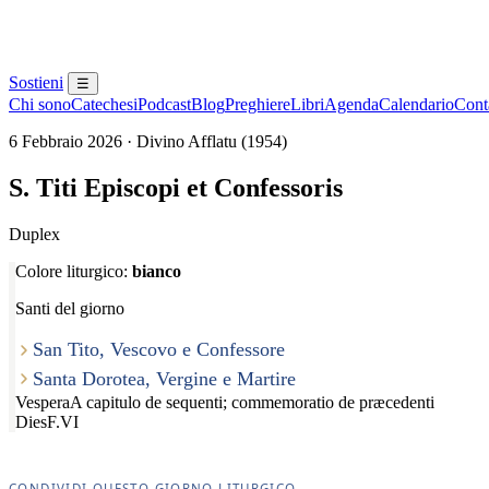
Sostieni
☰
Chi sono
Catechesi
Podcast
Blog
Preghiere
Libri
Agenda
Calendario
Conta
6 Febbraio 2026 · Divino Afflatu (1954)
S. Titi Episcopi et Confessoris
Duplex
Colore liturgico:
bianco
Santi del giorno
San Tito, Vescovo e Confessore
Santa Dorotea, Vergine e Martire
Vespera
A capitulo de sequenti; commemoratio de præcedenti
Dies
F.VI
CONDIVIDI QUESTO GIORNO LITURGICO