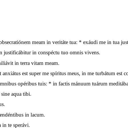
ecratiónem meam in veritáte tua: * exáudi me in tua justí
 justificábitur in conspéctu tuo omnis vivens.
iávit in terra vitam meam.
t anxiátus est super me spíritus meus, in me turbátum est 
nibus opéribus tuis: * in factis mánuum tuárum meditába
sine aqua tibi.
us.
cendéntibus in lacum.
in te sperávi.