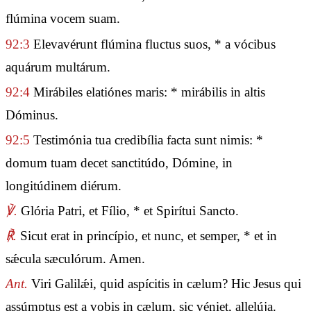
flúmina vocem suam.
92:3
Elevavérunt flúmina fluctus suos, * a vócibus
aquárum multárum.
92:4
Mirábiles elatiónes maris: * mirábilis in altis
Dóminus.
92:5
Testimónia tua credibília facta sunt nimis: *
domum tuam decet sanctitúdo, Dómine, in
longitúdinem diérum.
℣.
Glória Patri, et Fílio, * et Spirítui Sancto.
℟.
Sicut erat in princípio, et nunc, et semper, * et in
sǽcula sæculórum. Amen.
Ant.
Viri Galilǽi, quid aspícitis in cælum? Hic Jesus qui
assúmptus est a vobis in cælum, sic véniet, allelúja.