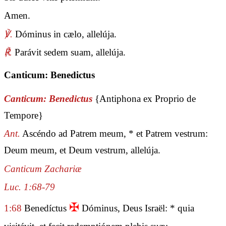
Amen.
℣.
Dóminus in cælo, allelúja.
℟.
Parávit sedem suam, allelúja.
Canticum: Benedictus
Canticum: Benedictus
{Antiphona ex Proprio de
Tempore}
Ant.
Ascéndo ad Patrem meum, * et Patrem vestrum:
Deum meum, et Deum vestrum, allelúja.
Canticum Zachariæ
Luc. 1:68-79
✠
1:68
Benedíctus
Dóminus, Deus Israël: * quia