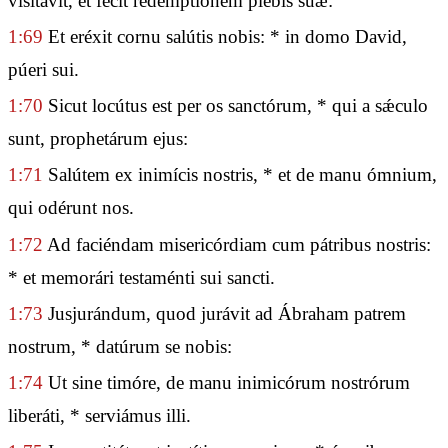
visitávit, et fecit redemptiónem plebis suæ:
1:69
Et eréxit cornu salútis nobis: * in domo David,
púeri sui.
1:70
Sicut locútus est per os sanctórum, * qui a sǽculo
sunt, prophetárum ejus:
1:71
Salútem ex inimícis nostris, * et de manu ómnium,
qui odérunt nos.
1:72
Ad faciéndam misericórdiam cum pátribus nostris:
* et memorári testaménti sui sancti.
1:73
Jusjurándum, quod jurávit ad Ábraham patrem
nostrum, * datúrum se nobis:
1:74
Ut sine timóre, de manu inimicórum nostrórum
liberáti, * serviámus illi.