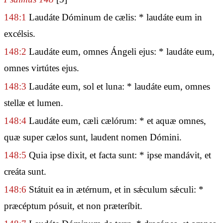
148:1
Laudáte Dóminum de cælis: * laudáte eum in
excélsis.
148:2
Laudáte eum, omnes Ángeli ejus: * laudáte eum,
omnes virtútes ejus.
148:3
Laudáte eum, sol et luna: * laudáte eum, omnes
stellæ et lumen.
148:4
Laudáte eum, cæli cælórum: * et aquæ omnes,
quæ super cælos sunt, laudent nomen Dómini.
148:5
Quia ipse dixit, et facta sunt: * ipse mandávit, et
creáta sunt.
148:6
Státuit ea in ætérnum, et in sǽculum sǽculi: *
præcéptum pósuit, et non præteríbit.