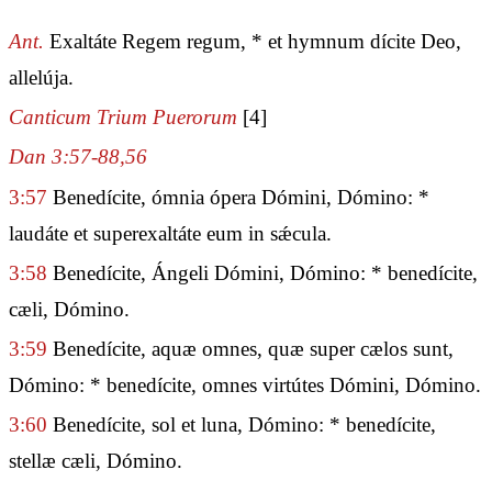
Ant.
Exaltáte Regem regum, * et hymnum dícite Deo,
allelúja.
Canticum Trium Puerorum
[4]
Dan 3:57-88,56
3:57
Benedícite, ómnia ópera Dómini, Dómino: *
laudáte et superexaltáte eum in sǽcula.
3:58
Benedícite, Ángeli Dómini, Dómino: * benedícite,
cæli, Dómino.
3:59
Benedícite, aquæ omnes, quæ super cælos sunt,
Dómino: * benedícite, omnes virtútes Dómini, Dómino.
3:60
Benedícite, sol et luna, Dómino: * benedícite,
stellæ cæli, Dómino.