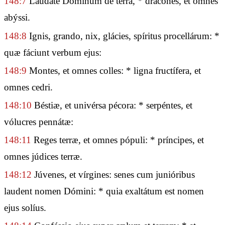
148:7
Laudáte Dóminum de terra, * dracónes, et omnes
abýssi.
148:8
Ignis, grando, nix, glácies, spíritus procellárum: *
quæ fáciunt verbum ejus:
148:9
Montes, et omnes colles: * ligna fructífera, et
omnes cedri.
148:10
Béstiæ, et univérsa pécora: * serpéntes, et
vólucres pennátæ:
148:11
Reges terræ, et omnes pópuli: * príncipes, et
omnes júdices terræ.
148:12
Júvenes, et vírgines: senes cum junióribus
laudent nomen Dómini: * quia exaltátum est nomen
ejus solíus.