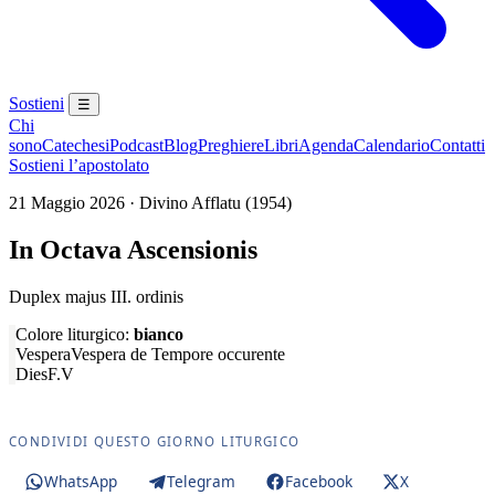
Sostieni
☰
Chi
sono
Catechesi
Podcast
Blog
Preghiere
Libri
Agenda
Calendario
Contatti
Sostieni l’apostolato
21 Maggio 2026 · Divino Afflatu (1954)
In Octava Ascensionis
Duplex majus III. ordinis
Colore liturgico:
bianco
Vespera
Vespera de Tempore occurente
Dies
F.V
CONDIVIDI QUESTO GIORNO LITURGICO
WhatsApp
Telegram
Facebook
X