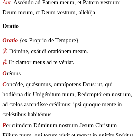
Ant.
Ascéndo ad Patrem meum, et Patrem vestrum:
Deum meum, et Deum vestrum, allelúja.
Oratio
Oratio
{ex Proprio de Tempore}
℣.
Dómine, exáudi oratiónem meam.
℟.
Et clamor meus ad te véniat.
O
rémus.
C
oncéde, quǽsumus, omnípotens Deus: ut, qui
hodiérna die Unigénitum tuum, Redemptórem nostrum,
ad cælos ascendísse crédimus; ipsi quoque mente in
cæléstibus habitémus.
P
er eúmdem Dóminum nostrum Jesum Christum
Fílium tuum, qui tecum vivit et regnat in unitáte Spíritus