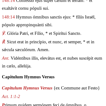
148:14
Conféssio ejus super cælum et terram: * et
exaltávit cornu pópuli sui.
148:14
Hymnus ómnibus sanctis ejus: * fíliis Israël,
pópulo appropinquánti sibi.
℣.
Glória Patri, et Fílio, * et Spirítui Sancto.
℟.
Sicut erat in princípio, et nunc, et semper, * et in
sǽcula sæculórum. Amen.
Ant.
Vidéntibus illis, elevátus est, et nubes suscépit eum
in cælo, allelúja.
Capitulum Hymnus Versus
Capitulum Hymnus Versus
{ex Commune aut Festo}
Act. 1:1-2
P
rimum quidem sermónem feci de ómnibus, o