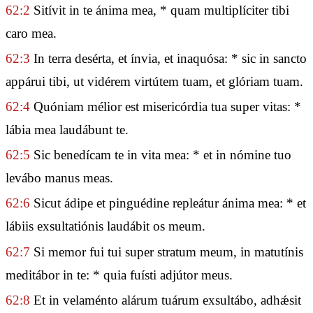
62:2
Sitívit in te ánima mea, * quam multiplíciter tibi
caro mea.
62:3
In terra desérta, et ínvia, et inaquósa: * sic in sancto
appárui tibi, ut vidérem virtútem tuam, et glóriam tuam.
62:4
Quóniam mélior est misericórdia tua super vitas: *
lábia mea laudábunt te.
62:5
Sic benedícam te in vita mea: * et in nómine tuo
levábo manus meas.
62:6
Sicut ádipe et pinguédine repleátur ánima mea: * et
lábiis exsultatiónis laudábit os meum.
62:7
Si memor fui tui super stratum meum, in matutínis
meditábor in te: * quia fuísti adjútor meus.
62:8
Et in velaménto alárum tuárum exsultábo, adhǽsit