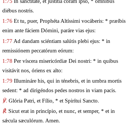
1:75
In sanctitáte, et justítia coram ipso, * ómnibus
diébus nostris.
1:76
Et tu, puer, Prophéta Altíssimi vocáberis: * præíbis
enim ante fáciem Dómini, paráre vias ejus:
1:77
Ad dandam sciéntiam salútis plebi ejus: * in
remissiónem peccatórum eórum:
1:78
Per víscera misericórdiæ Dei nostri: * in quibus
visitávit nos, óriens ex alto:
1:79
Illumináre his, qui in ténebris, et in umbra mortis
sedent: * ad dirigéndos pedes nostros in viam pacis.
℣.
Glória Patri, et Fílio, * et Spirítui Sancto.
℟.
Sicut erat in princípio, et nunc, et semper, * et in
sǽcula sæculórum. Amen.