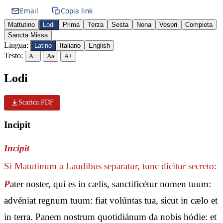
Email
Copia link
Mattutino
Lodi
Prima
Terza
Sesta
Nona
Vespri
Compieta
Sancta Missa
Lingua:
Latino
Italiano
English
Testo:
A−
Aa
A+
Lodi
Scarica PDF
Incipit
Incipit
Si Matutinum a Laudibus separatur, tunc dicitur secreto:
P
ater noster, qui es in cælis, sanctificétur nomen tuum:
advéniat regnum tuum: fiat volúntas tua, sicut in cælo et
in terra. Panem nostrum quotidiánum da nobis hódie: et