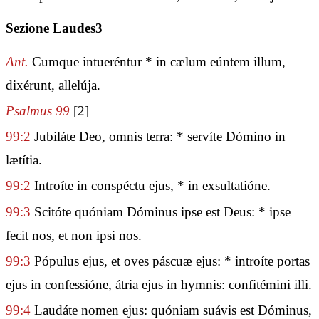
Sezione Laudes3
Ant.
Cumque intueréntur * in cælum eúntem illum,
dixérunt, allelúja.
Psalmus 99
[2]
99:2
Jubiláte Deo, omnis terra: * servíte Dómino in
lætítia.
99:2
Introíte in conspéctu ejus, * in exsultatióne.
99:3
Scitóte quóniam Dóminus ipse est Deus: * ipse
fecit nos, et non ipsi nos.
99:3
Pópulus ejus, et oves páscuæ ejus: * introíte portas
ejus in confessióne, átria ejus in hymnis: confitémini illi.
99:4
Laudáte nomen ejus: quóniam suávis est Dóminus,