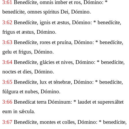
3:61
Benedícite, omnis imber et ros, Dómino: *
benedícite, omnes spíritus Dei, Dómino.
3:62
Benedícite, ignis et æstus, Dómino: * benedícite,
frigus et æstus, Dómino.
3:63
Benedícite, rores et pruína, Dómino: * benedícite,
gelu et frigus, Dómino.
3:64
Benedícite, glácies et nives, Dómino: * benedícite,
noctes et dies, Dómino.
3:65
Benedícite, lux et ténebræ, Dómino: * benedícite,
fúlgura et nubes, Dómino.
3:66
Benedícat terra Dóminum: * laudet et superexáltet
eum in sǽcula.
3:67
Benedícite, montes et colles, Dómino: * benedícite,