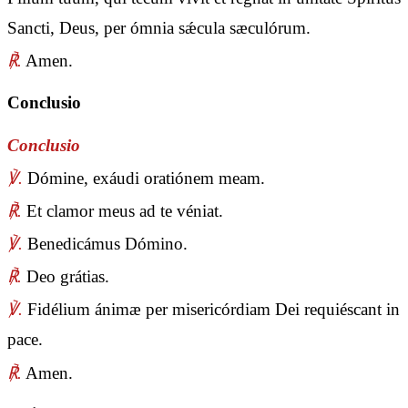
Sancti, Deus, per ómnia sǽcula sæculórum.
℟.
Amen.
Conclusio
Conclusio
℣.
Dómine, exáudi oratiónem meam.
℟.
Et clamor meus ad te véniat.
℣.
Benedicámus Dómino.
℟.
Deo grátias.
℣.
Fidélium ánimæ per misericórdiam Dei requiéscant in
pace.
℟.
Amen.