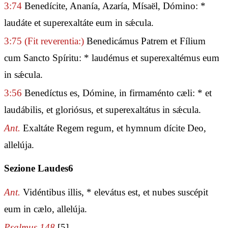
3:74
Benedícite, Ananía, Azaría, Mísaël, Dómino: *
laudáte et superexaltáte eum in sǽcula.
3:75
(Fit reverentia:)
Benedicámus Patrem et Fílium
cum Sancto Spíritu: * laudémus et superexaltémus eum
in sǽcula.
3:56
Benedíctus es, Dómine, in firmaménto cæli: * et
laudábilis, et gloriósus, et superexaltátus in sǽcula.
Ant.
Exaltáte Regem regum, et hymnum dícite Deo,
allelúja.
Sezione Laudes6
Ant.
Vidéntibus illis, * elevátus est, et nubes suscépit
eum in cælo, allelúja.
Psalmus 148
[5]