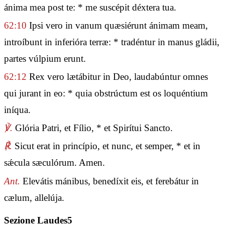
ánima mea post te: * me suscépit déxtera tua.
62:10
Ipsi vero in vanum quæsiérunt ánimam meam,
introíbunt in inferióra terræ: * tradéntur in manus gládii,
partes vúlpium erunt.
62:12
Rex vero lætábitur in Deo, laudabúntur omnes
qui jurant in eo: * quia obstrúctum est os loquéntium
iníqua.
℣.
Glória Patri, et Fílio, * et Spirítui Sancto.
℟.
Sicut erat in princípio, et nunc, et semper, * et in
sǽcula sæculórum. Amen.
Ant.
Elevátis mánibus, benedíxit eis, et ferebátur in
cælum, allelúja.
Sezione Laudes5