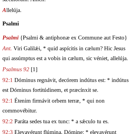
A
llelúja.
Psalmi
Psalmi
{Psalmi & antiphonæ ex Commune aut Festo}
Ant.
Viri Galilǽi, * quid aspícitis in cælum? Hic Jesus
qui assúmptus est a vobis in cælum, sic véniet, allelúja.
Psalmus 92
[1]
92:1
Dóminus regnávit, decórem indútus est: * indútus
est Dóminus fortitúdinem, et præcínxit se.
92:1
Étenim firmávit orbem terræ, * qui non
commovébitur.
92:2
Paráta sedes tua ex tunc: * a sǽculo tu es.
92:3
Elevavérunt flúmina, Dómine: * elevavérunt