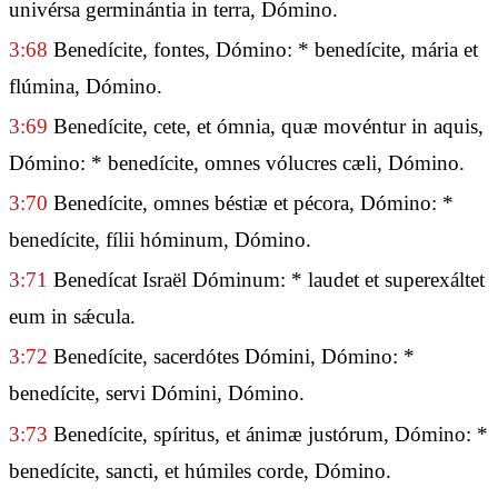
univérsa germinántia in terra, Dómino.
3:68
Benedícite, fontes, Dómino: * benedícite, mária et
flúmina, Dómino.
3:69
Benedícite, cete, et ómnia, quæ movéntur in aquis,
Dómino: * benedícite, omnes vólucres cæli, Dómino.
3:70
Benedícite, omnes béstiæ et pécora, Dómino: *
benedícite, fílii hóminum, Dómino.
3:71
Benedícat Israël Dóminum: * laudet et superexáltet
eum in sǽcula.
3:72
Benedícite, sacerdótes Dómini, Dómino: *
benedícite, servi Dómini, Dómino.
3:73
Benedícite, spíritus, et ánimæ justórum, Dómino: *
benedícite, sancti, et húmiles corde, Dómino.