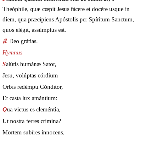
Theóphile, quæ cœpit Jesus fácere et docére usque in
diem, qua præcípiens Apóstolis per Spíritum Sanctum,
quos elégit, assúmptus est.
℟.
Deo grátias.
Hymnus
S
alútis humánæ Sator,
Jesu, volúptas córdium
Orbis redémpti Cónditor,
Et casta lux amántium:
Q
ua victus es cleméntia,
Ut nostra ferres crímina?
Mortem subíres ínnocens,