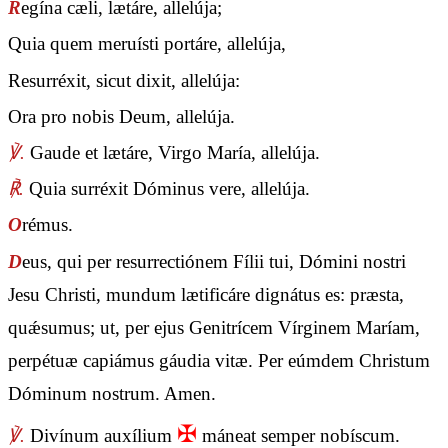
R
egína cæli, lætáre, allelúja;
Quia quem meruísti portáre, allelúja,
Resurréxit, sicut dixit, allelúja:
Ora pro nobis Deum, allelúja.
℣.
Gaude et lætáre, Virgo María, allelúja.
℟.
Quia surréxit Dóminus vere, allelúja.
O
rémus.
D
eus, qui per resurrectiónem Fílii tui, Dómini nostri
Jesu Christi, mundum lætificáre dignátus es: præsta,
quǽsumus; ut, per ejus Genitrícem Vírginem Maríam,
perpétuæ capiámus gáudia vitæ. Per eúmdem Christum
Dóminum nostrum. Amen.
✠
℣.
Divínum auxílium
máneat semper nobíscum.