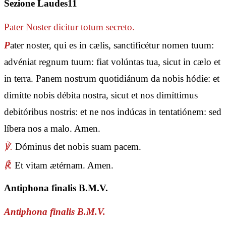
Sezione Laudes11
Pater Noster
dicitur totum secreto.
P
ater noster, qui es in cælis, sanctificétur nomen tuum:
advéniat regnum tuum: fiat volúntas tua, sicut in cælo et
in terra. Panem nostrum quotidiánum da nobis hódie: et
dimítte nobis débita nostra, sicut et nos dimíttimus
debitóribus nostris: et ne nos indúcas in tentatiónem: sed
líbera nos a malo. Amen.
℣.
Dóminus det nobis suam pacem.
℟.
Et vitam ætérnam. Amen.
Antiphona finalis B.M.V.
Antiphona finalis B.M.V.