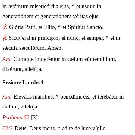
in ætérnum misericórdia ejus, * et usque in
generatiónem et generatiónem véritas ejus.
℣.
Glória Patri, et Fílio, * et Spirítui Sancto.
℟.
Sicut erat in princípio, et nunc, et semper, * et in
sǽcula sæculórum. Amen.
Ant.
Cumque intueréntur in cælum eúntem illum,
dixérunt, allelúja.
Sezione Laudes4
Ant.
Elevátis mánibus, * benedíxit eis, et ferebátur in
cælum, allelúja.
Psalmus 62
[3]
62:2
Deus, Deus meus, * ad te de luce vígilo.