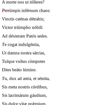
A morte nos ut tólleres?
P
errúmpis inférnum chaos:
Vinctis caténas détrahis;
Victor triúmpho nóbili
Ad déxteram Patris sedes.
T
e cogat indulgéntia,
Ut damna nostra sárcias,
Tuíque vultus cómpotes
Dites beáto lúmine.
T
u, dux ad astra, et sémita,
Sis meta nostris córdibus,
Sis lacrimárum gáudium,
Sis dulce vitæ prǽmium.