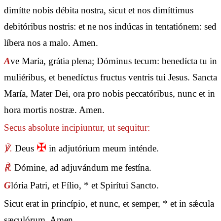
dimítte nobis débita nostra, sicut et nos dimíttimus
debitóribus nostris: et ne nos indúcas in tentatiónem: sed
líbera nos a malo. Amen.
A
ve María, grátia plena; Dóminus tecum: benedícta tu in
muliéribus, et benedíctus fructus ventris tui Jesus. Sancta
María, Mater Dei, ora pro nobis peccatóribus, nunc et in
hora mortis nostræ. Amen.
Secus absolute incipiuntur, ut sequitur:
✠
℣.
Deus
in adjutórium meum inténde.
℟.
Dómine, ad adjuvándum me festína.
G
lória Patri, et Fílio, * et Spirítui Sancto.
Sicut erat in princípio, et nunc, et semper, * et in sǽcula
sæculórum. Amen.