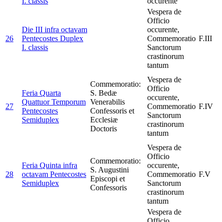
I. classis
occurente
Vespera de
Officio
Die III infra octavam
occurente,
26
Pentecostes
Duplex
Commemoratio
F.III
I. classis
Sanctorum
crastinorum
tantum
Vespera de
Commemoratio:
Officio
Feria Quarta
S. Bedæ
occurente,
Quattuor Temporum
Venerabilis
27
Commemoratio
F.IV
Pentecostes
Confessoris et
Sanctorum
Semiduplex
Ecclesiæ
crastinorum
Doctoris
tantum
Vespera de
Officio
Commemoratio:
Feria Quinta infra
occurente,
S. Augustini
28
octavam Pentecostes
Commemoratio
F.V
Episcopi et
Semiduplex
Sanctorum
Confessoris
crastinorum
tantum
Vespera de
Officio