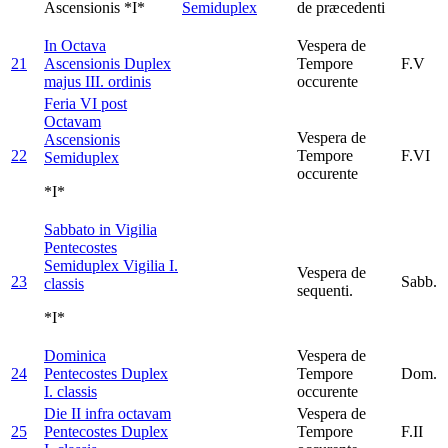
Ascensionis *I*
Semiduplex
de præcedenti
In Octava
Vespera de
21
Ascensionis
Duplex
Tempore
F.V
majus III. ordinis
occurente
Feria VI post
Octavam
Vespera de
Ascensionis
22
Tempore
F.VI
Semiduplex
occurente
*I*
Sabbato in Vigilia
Pentecostes
Semiduplex Vigilia I.
Vespera de
23
Sabb.
classis
sequenti.
*I*
Dominica
Vespera de
24
Pentecostes
Duplex
Tempore
Dom.
I. classis
occurente
Die II infra octavam
Vespera de
25
Pentecostes
Duplex
Tempore
F.II