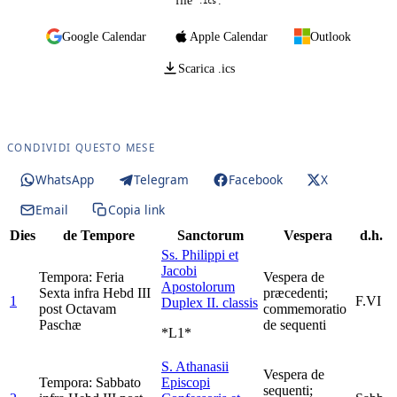
file
.
.ics
Google Calendar
Apple Calendar
Outlook
Scarica .ics
CONDIVIDI QUESTO MESE
WhatsApp
Telegram
Facebook
X
Email
Copia link
Dies
de Tempore
Sanctorum
Vespera
d.h.
Ss. Philippi et
Jacobi
Tempora: Feria
Vespera de
Apostolorum
Sexta infra Hebd III
præcedenti;
1
F.VI
Duplex II. classis
post Octavam
commemoratio
Paschæ
de sequenti
*L1*
S. Athanasii
Vespera de
Tempora: Sabbato
Episcopi
sequenti;