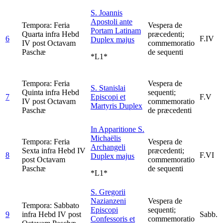
S. Joannis
Apostoli ante
Tempora: Feria
Vespera de
Portam Latinam
Quarta infra Hebd
præcedenti;
6
F.IV
Duplex majus
IV post Octavam
commemoratio
Paschæ
de sequenti
*L1*
Tempora: Feria
Vespera de
S. Stanislai
Quinta infra Hebd
sequenti;
7
Episcopi et
F.V
IV post Octavam
commemoratio
Martyris
Duplex
Paschæ
de præcedenti
In Apparitione S.
Michaëlis
Tempora: Feria
Vespera de
Archangeli
Sexta infra Hebd IV
præcedenti;
8
F.VI
Duplex majus
post Octavam
commemoratio
Paschæ
de sequenti
*L1*
S. Gregorii
Nazianzeni
Vespera de
Tempora: Sabbato
Episcopi
sequenti;
9
infra Hebd IV post
Sabb.
Confessoris et
commemoratio