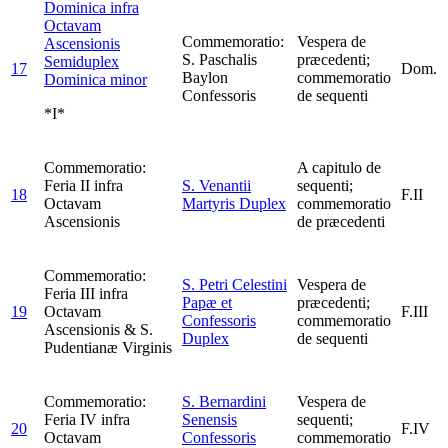
Dominica infra
Octavam
Commemoratio:
Vespera de
Ascensionis
S. Paschalis
præcedenti;
Semiduplex
17
Dom.
Baylon
commemoratio
Dominica minor
Confessoris
de sequenti
*I*
Commemoratio:
A capitulo de
Feria II infra
S. Venantii
sequenti;
18
F.II
Octavam
Martyris
Duplex
commemoratio
Ascensionis
de præcedenti
Commemoratio:
S. Petri Celestini
Vespera de
Feria III infra
Papæ et
præcedenti;
19
Octavam
F.III
Confessoris
commemoratio
Ascensionis & S.
Duplex
de sequenti
Pudentianæ Virginis
Commemoratio:
S. Bernardini
Vespera de
Feria IV infra
Senensis
sequenti;
20
F.IV
Octavam
Confessoris
commemoratio