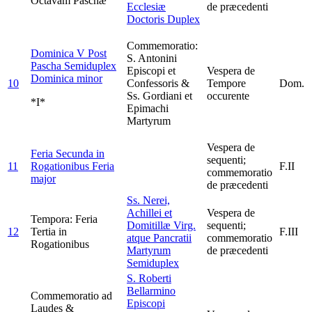
Octavam Paschæ
Ecclesiæ
de præcedenti
Doctoris
Duplex
Commemoratio:
Dominica V Post
S. Antonini
Pascha
Semiduplex
Episcopi et
Vespera de
Dominica minor
10
Confessoris &
Tempore
Dom.
Ss. Gordiani et
occurente
*I*
Epimachi
Martyrum
Vespera de
Feria Secunda in
sequenti;
11
Rogationibus
Feria
F.II
commemoratio
major
de præcedenti
Ss. Nerei,
Achillei et
Vespera de
Tempora: Feria
Domitillæ Virg.
sequenti;
12
Tertia in
F.III
atque Pancratii
commemoratio
Rogationibus
Martyrum
de præcedenti
Semiduplex
S. Roberti
Bellarmino
Commemoratio ad
Episcopi
Laudes &