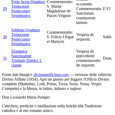
Feria Sexta Quattuor
Commemoratio:
occurente,
Temporum
S. Mariæ
29
Commemoratio
F.VI
Pentecostes
Magdalenæ de
Sanctorum
Semiduplex
Pazzis Virginis
crastinorum
tantum
Sabbato Quattuor
Commemoratio:
Temporum
Vespera de
30
S. Felicis I Papæ
Sabb.
Pentecostes
sequenti.
et Martyris
Semiduplex
Dominica
Vespera de
Sanctissimæ
præcedenti;
31
Dom.
Trinitatis
Duplex I.
commemoratio
classis
de sequenti
Fonte dati liturgici:
divinumofficium.com
— versione delle rubriche:
Divino Afflatu (1954). Apri un giorno per leggere l'Officio Divino
completo (Mattutino, Lodi, Prima, Terza, Sesta, Nona, Vespri,
Compieta) e la Messa, in latino, italiano e inglese.
Don Leonardo Maria Pompei
Catechesi, prediche e meditazioni nella fedeltà alla Tradizione
cattolica e al rito romano antico.