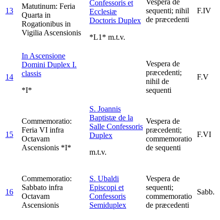
Vespera de
Confessoris et
Matutinum: Feria
13
sequenti; nihil
F.IV
Ecclesiæ
Quarta in
de præcedenti
Doctoris
Duplex
Rogationibus in
Vigilia Ascensionis
*L1* m.t.v.
In Ascensione
Vespera de
Domini
Duplex I.
præcedenti;
classis
14
F.V
nihil de
*I*
sequenti
S. Joannis
Baptistæ de la
Commemoratio:
Vespera de
Salle Confessoris
Feria VI infra
præcedenti;
15
F.VI
Duplex
Octavam
commemoratio
Ascensionis *I*
de sequenti
m.t.v.
Commemoratio:
S. Ubaldi
Vespera de
Sabbato infra
Episcopi et
sequenti;
16
Sabb.
Octavam
Confessoris
commemoratio
Ascensionis
Semiduplex
de præcedenti