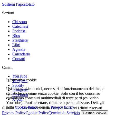
Sostieni l’apostolato
Sezioni
Chi sono
Catechesi
Podcast
Blog
Preghiere
Libri
Agenda
Calendario
Contatti
Canali
YouTube
Informativa cookie
Telegram
Spotify
Usiamo cookie tecnici, necessari al funzionamento del sito, e
Instagram
statistiche anonime senza cookie. Solo con il tuo consenso
Facebook
carichiamo contenuti multimediali di terze parti (es. video
X.com
YouTube). Puoi accettare, rifiutare o personalizzare. Dettagli
nella
Cookie Policy
e nella
Privacy Policy
.
© 2026 Don Leonardo Maria Pompei — Tutti i diritti riservati
Privacy Policy
Cookie Policy
Termini di Servizio
Gestisci cookie