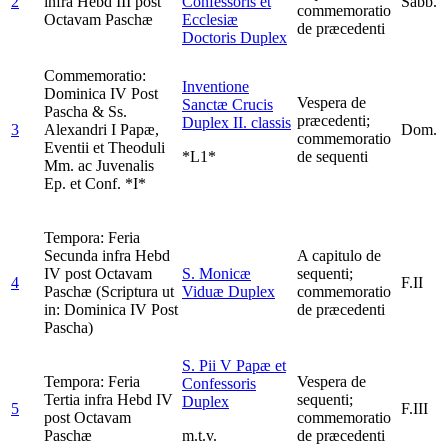
2
infra Hebd III post
Confessoris et
Sabb.
commemoratio
Octavam Paschæ
Ecclesiæ
de præcedenti
Doctoris
Duplex
Commemoratio:
Inventione
Dominica IV Post
Vespera de
Sanctæ Crucis
Pascha & Ss.
præcedenti;
Duplex II. classis
3
Alexandri I Papæ,
Dom.
commemoratio
Eventii et Theoduli
*L1*
de sequenti
Mm. ac Juvenalis
Ep. et Conf. *I*
Tempora: Feria
Secunda infra Hebd
A capitulo de
IV post Octavam
S. Monicæ
sequenti;
4
F.II
Paschæ (Scriptura ut
Viduæ
Duplex
commemoratio
in: Dominica IV Post
de præcedenti
Pascha)
S. Pii V Papæ et
Tempora: Feria
Vespera de
Confessoris
Tertia infra Hebd IV
sequenti;
Duplex
5
F.III
post Octavam
commemoratio
Paschæ
m.t.v.
de præcedenti