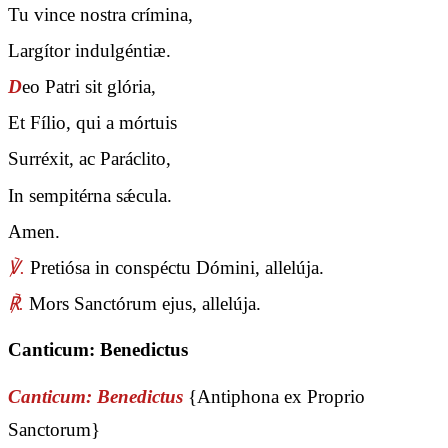
Tu vince nostra crímina,
Largítor indulgéntiæ.
D
eo Patri sit glória,
Et Fílio, qui a mórtuis
Surréxit, ac Paráclito,
In sempitérna sǽcula.
Amen.
℣.
Pretiósa in conspéctu Dómini, allelúja.
℟.
Mors Sanctórum ejus, allelúja.
Canticum: Benedictus
Canticum: Benedictus
{Antiphona ex Proprio
Sanctorum}