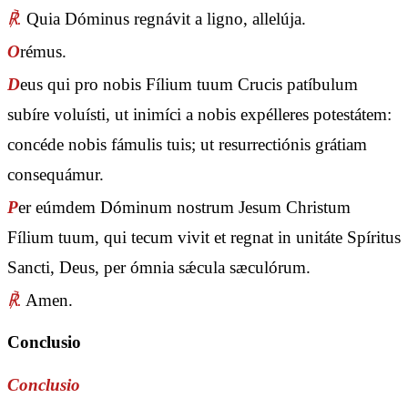
℟.
Quia Dóminus regnávit a ligno, allelúja.
O
rémus.
D
eus qui pro nobis Fílium tuum Crucis patíbulum
subíre voluísti, ut inimíci a nobis expélleres potestátem:
concéde nobis fámulis tuis; ut resurrectiónis grátiam
consequámur.
P
er eúmdem Dóminum nostrum Jesum Christum
Fílium tuum, qui tecum vivit et regnat in unitáte Spíritus
Sancti, Deus, per ómnia sǽcula sæculórum.
℟.
Amen.
Conclusio
Conclusio