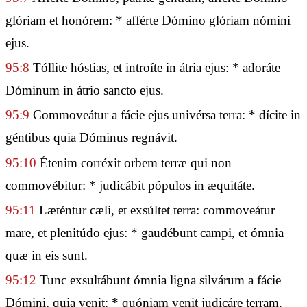
glóriam et honórem: * afférte Dómino glóriam nómini
ejus.
95:8
Tóllite hóstias, et introíte in átria ejus: * adoráte
Dóminum in átrio sancto ejus.
95:9
Commoveátur a fácie ejus univérsa terra: * dícite in
géntibus quia Dóminus regnávit.
95:10
Étenim corréxit orbem terræ qui non
commovébitur: * judicábit pópulos in æquitáte.
95:11
Læténtur cæli, et exsúltet terra: commoveátur
mare, et plenitúdo ejus: * gaudébunt campi, et ómnia
quæ in eis sunt.
95:12
Tunc exsultábunt ómnia ligna silvárum a fácie
Dómini, quia venit: * quóniam venit judicáre terram.