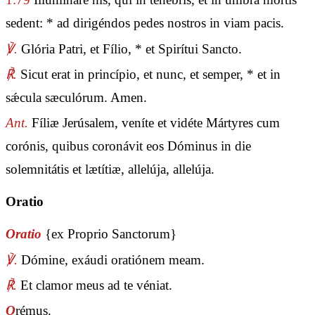
sedent: * ad dirigéndos pedes nostros in viam pacis.
℣.
Glória Patri, et Fílio, * et Spirítui Sancto.
℟.
Sicut erat in princípio, et nunc, et semper, * et in
sǽcula sæculórum. Amen.
Ant.
Fíliæ Jerúsalem, veníte et vidéte Mártyres cum
corónis, quibus coronávit eos Dóminus in die
solemnitátis et lætítiæ, allelúja, allelúja.
Oratio
Oratio
{ex Proprio Sanctorum}
℣.
Dómine, exáudi oratiónem meam.
℟.
Et clamor meus ad te véniat.
O
rémus.