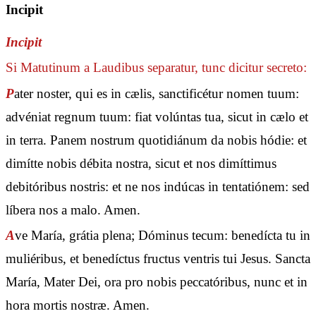
Incipit
Incipit
Si Matutinum a Laudibus separatur, tunc dicitur secreto:
P
ater noster, qui es in cælis, sanctificétur nomen tuum:
advéniat regnum tuum: fiat volúntas tua, sicut in cælo et
in terra. Panem nostrum quotidiánum da nobis hódie: et
dimítte nobis débita nostra, sicut et nos dimíttimus
debitóribus nostris: et ne nos indúcas in tentatiónem: sed
líbera nos a malo. Amen.
A
ve María, grátia plena; Dóminus tecum: benedícta tu in
muliéribus, et benedíctus fructus ventris tui Jesus. Sancta
María, Mater Dei, ora pro nobis peccatóribus, nunc et in
hora mortis nostræ. Amen.