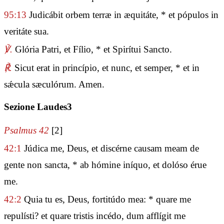
95:13
Judicábit orbem terræ in æquitáte, * et pópulos in
veritáte sua.
℣.
Glória Patri, et Fílio, * et Spirítui Sancto.
℟.
Sicut erat in princípio, et nunc, et semper, * et in
sǽcula sæculórum. Amen.
Sezione Laudes3
Psalmus 42
[2]
42:1
Júdica me, Deus, et discérne causam meam de
gente non sancta, * ab hómine iníquo, et dolóso érue
me.
42:2
Quia tu es, Deus, fortitúdo mea: * quare me
repulísti? et quare tristis incédo, dum afflígit me