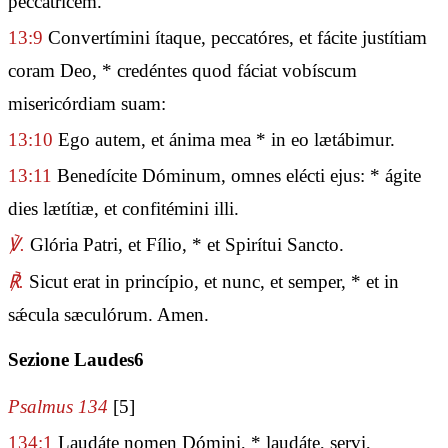
peccatrícem.
13:9
Convertímini ítaque, peccatóres, et fácite justítiam
coram Deo, * credéntes quod fáciat vobíscum
misericórdiam suam:
13:10
Ego autem, et ánima mea * in eo lætábimur.
13:11
Benedícite Dóminum, omnes elécti ejus: * ágite
dies lætítiæ, et confitémini illi.
℣.
Glória Patri, et Fílio, * et Spirítui Sancto.
℟.
Sicut erat in princípio, et nunc, et semper, * et in
sǽcula sæculórum. Amen.
Sezione Laudes6
Psalmus 134
[5]
134:1
Laudáte nomen Dómini, * laudáte, servi,