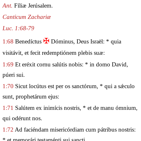
Ant.
Fíliæ Jerúsalem.
Canticum Zachariæ
Luc. 1:68-79
✠
1:68
Benedíctus
Dóminus, Deus Israël: * quia
visitávit, et fecit redemptiónem plebis suæ:
1:69
Et eréxit cornu salútis nobis: * in domo David,
púeri sui.
1:70
Sicut locútus est per os sanctórum, * qui a sǽculo
sunt, prophetárum ejus:
1:71
Salútem ex inimícis nostris, * et de manu ómnium,
qui odérunt nos.
1:72
Ad faciéndam misericórdiam cum pátribus nostris:
* et memorári testaménti sui sancti.