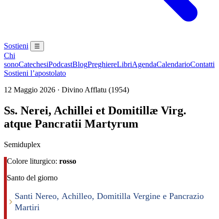
Sostieni
☰
Chi
sono
Catechesi
Podcast
Blog
Preghiere
Libri
Agenda
Calendario
Contatti
Sostieni l’apostolato
12 Maggio 2026 · Divino Afflatu (1954)
Ss. Nerei, Achillei et Domitillæ Virg.
atque Pancratii Martyrum
Semiduplex
Colore liturgico:
rosso
Santo del giorno
Santi Nereo, Achilleo, Domitilla Vergine e Pancrazio
Martiri