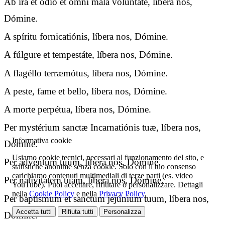
Ab ira et ódio et omni mala voluntáte, líbera nos,
Dómine.
A spíritu fornicatiónis, líbera nos, Dómine.
A fúlgure et tempestáte, líbera nos, Dómine.
A flagéllo terræmótus, líbera nos, Dómine.
A peste, fame et bello, líbera nos, Dómine.
A morte perpétua, líbera nos, Dómine.
Per mystérium sanctæ Incarnatiónis tuæ, líbera nos,
Informativa cookie
Dómine.
Usiamo cookie tecnici, necessari al funzionamento del sito, e
Per advéntum tuum, líbera nos, Dómine.
statistiche anonime senza cookie. Solo con il tuo consenso
carichiamo contenuti multimediali di terze parti (es. video
Per nativitátem tuam, líbera nos, Dómine.
YouTube). Puoi accettare, rifiutare o personalizzare. Dettagli
nella
Cookie Policy
e nella
Privacy Policy
.
Per baptísmum et sanctum jejúnium tuum, líbera nos,
Accetta tutti
Rifiuta tutti
Personalizza
Dómine.