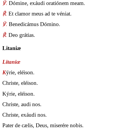
℣.
Dómine, exáudi oratiónem meam.
℟.
Et clamor meus ad te véniat.
℣.
Benedicámus Dómino.
℟.
Deo grátias.
Litaniæ
Litaniæ
K
ýrie, eléison.
Christe, eléison.
Kýrie, eléison.
Christe, audi nos.
Christe, exáudi nos.
Pater de cælis, Deus, miserére nobis.