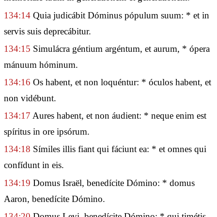
134:14
Quia judicábit Dóminus pópulum suum: * et in
servis suis deprecábitur.
134:15
Simulácra géntium argéntum, et aurum, * ópera
mánuum hóminum.
134:16
Os habent, et non loquéntur: * óculos habent, et
non vidébunt.
134:17
Aures habent, et non áudient: * neque enim est
spíritus in ore ipsórum.
134:18
Símiles illis fiant qui fáciunt ea: * et omnes qui
confídunt in eis.
134:19
Domus Israël, benedícite Dómino: * domus
Aaron, benedícite Dómino.
134:20
Domus Levi, benedícite Dómino: * qui timétis