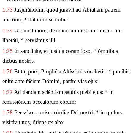
1:73
Jusjurándum, quod jurávit ad Ábraham patrem
nostrum, * datúrum se nobis:
1:74
Ut sine timóre, de manu inimicórum nostrórum
liberáti, * serviámus illi.
1:75
In sanctitáte, et justítia coram ipso, * ómnibus
diébus nostris.
1:76
Et tu, puer, Prophéta Altíssimi vocáberis: * præíbis
enim ante fáciem Dómini, paráre vias ejus:
1:77
Ad dandam sciéntiam salútis plebi ejus: * in
remissiónem peccatórum eórum:
1:78
Per víscera misericórdiæ Dei nostri: * in quibus
visitávit nos, óriens ex alto:
1:79
Illumináre his, qui in ténebris, et in umbra mortis