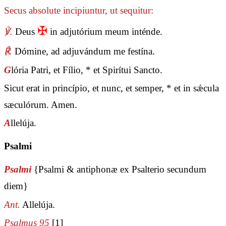
Secus absolute incipiuntur, ut sequitur:
✠
℣.
Deus
in adjutórium meum inténde.
℟.
Dómine, ad adjuvándum me festína.
G
lória Patri, et Fílio, * et Spirítui Sancto.
Sicut erat in princípio, et nunc, et semper, * et in sǽcula
sæculórum. Amen.
A
llelúja.
Psalmi
Psalmi
{Psalmi & antiphonæ ex Psalterio secundum
diem}
Ant.
Allelúja.
Psalmus 95
[1]