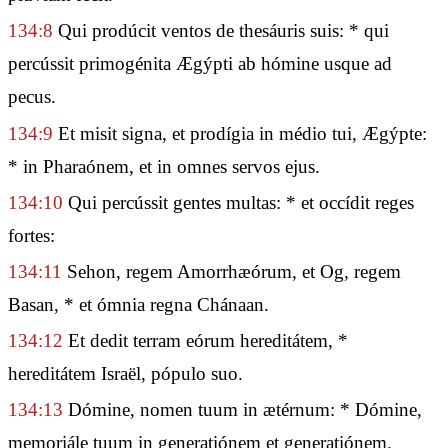
134:8
Qui prodúcit ventos de thesáuris suis: * qui
percússit primogénita Ægýpti ab hómine usque ad
pecus.
134:9
Et misit signa, et prodígia in médio tui, Ægýpte:
* in Pharaónem, et in omnes servos ejus.
134:10
Qui percússit gentes multas: * et occídit reges
fortes:
134:11
Sehon, regem Amorrhæórum, et Og, regem
Basan, * et ómnia regna Chánaan.
134:12
Et dedit terram eórum hereditátem, *
hereditátem Israël, pópulo suo.
134:13
Dómine, nomen tuum in ætérnum: * Dómine,
memoriále tuum in generatiónem et generatiónem.