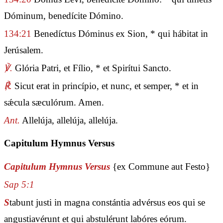
Dóminum, benedícite Dómino.
134:21
Benedíctus Dóminus ex Sion, * qui hábitat in
Jerúsalem.
℣.
Glória Patri, et Fílio, * et Spirítui Sancto.
℟.
Sicut erat in princípio, et nunc, et semper, * et in
sǽcula sæculórum. Amen.
Ant.
Allelúja, allelúja, allelúja.
Capitulum Hymnus Versus
Capitulum Hymnus Versus
{ex Commune aut Festo}
Sap 5:1
S
tabunt justi in magna constántia advérsus eos qui se
angustiavérunt et qui abstulérunt labóres eórum.