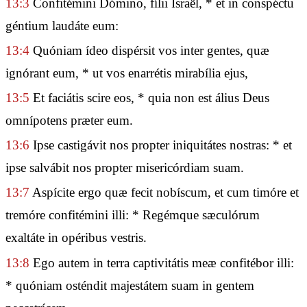
13:3
Confitémini Dómino, fílii Israël, * et in conspéctu
géntium laudáte eum:
13:4
Quóniam ídeo dispérsit vos inter gentes, quæ
ignórant eum, * ut vos enarrétis mirabília ejus,
13:5
Et faciátis scire eos, * quia non est álius Deus
omnípotens præter eum.
13:6
Ipse castigávit nos propter iniquitátes nostras: * et
ipse salvábit nos propter misericórdiam suam.
13:7
Aspícite ergo quæ fecit nobíscum, et cum timóre et
tremóre confitémini illi: * Regémque sæculórum
exaltáte in opéribus vestris.
13:8
Ego autem in terra captivitátis meæ confitébor illi:
* quóniam osténdit majestátem suam in gentem