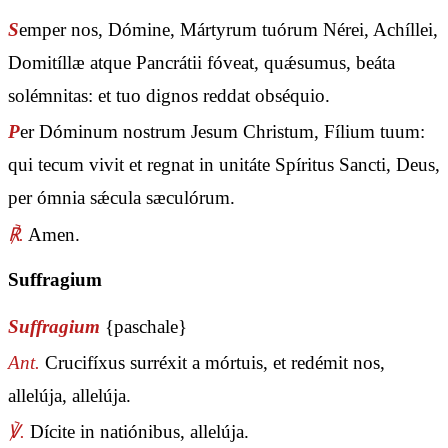
S
emper nos, Dómine, Mártyrum tuórum Nérei, Achíllei,
Domitíllæ atque Pancrátii fóveat, quǽsumus, beáta
solémnitas: et tuo dignos reddat obséquio.
P
er Dóminum nostrum Jesum Christum, Fílium tuum:
qui tecum vivit et regnat in unitáte Spíritus Sancti, Deus,
per ómnia sǽcula sæculórum.
℟.
Amen.
Suffragium
Suffragium
{paschale}
Ant.
Crucifíxus surréxit a mórtuis, et redémit nos,
allelúja, allelúja.
℣.
Dícite in natiónibus, allelúja.