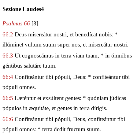
Sezione Laudes4
Psalmus 66
[3]
66:2
Deus misereátur nostri, et benedícat nobis: *
illúminet vultum suum super nos, et misereátur nostri.
66:3
Ut cognoscámus in terra viam tuam, * in ómnibus
géntibus salutáre tuum.
66:4
Confiteántur tibi pópuli, Deus: * confiteántur tibi
pópuli omnes.
66:5
Læténtur et exsúltent gentes: * quóniam júdicas
pópulos in æquitáte, et gentes in terra dírigis.
66:6
Confiteántur tibi pópuli, Deus, confiteántur tibi
pópuli omnes: * terra dedit fructum suum.