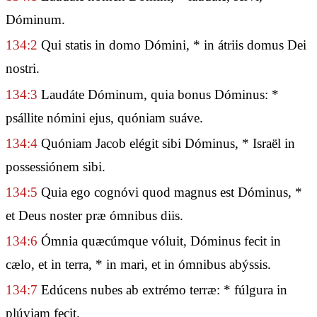
Dóminum.
134:2
Qui statis in domo Dómini, * in átriis domus Dei
nostri.
134:3
Laudáte Dóminum, quia bonus Dóminus: *
psállite nómini ejus, quóniam suáve.
134:4
Quóniam Jacob elégit sibi Dóminus, * Israël in
possessiónem sibi.
134:5
Quia ego cognóvi quod magnus est Dóminus, *
et Deus noster præ ómnibus diis.
134:6
Ómnia quæcúmque vóluit, Dóminus fecit in
cælo, et in terra, * in mari, et in ómnibus abýssis.
134:7
Edúcens nubes ab extrémo terræ: * fúlgura in
plúviam fecit.