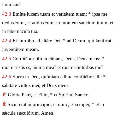
inimícus?
42:3
Emítte lucem tuam et veritátem tuam: * ipsa me
deduxérunt, et adduxérunt in montem sanctum tuum, et
in tabernácula tua.
42:4
Et introíbo ad altáre Dei: * ad Deum, qui lætíficat
juventútem meam.
42:5
Confitébor tibi in cíthara, Deus, Deus meus: *
quare tristis es, ánima mea? et quare contúrbas me?
42:6
Spera in Deo, quóniam adhuc confitébor illi: *
salutáre vultus mei, et Deus meus.
℣.
Glória Patri, et Fílio, * et Spirítui Sancto.
℟.
Sicut erat in princípio, et nunc, et semper, * et in
sǽcula sæculórum. Amen.