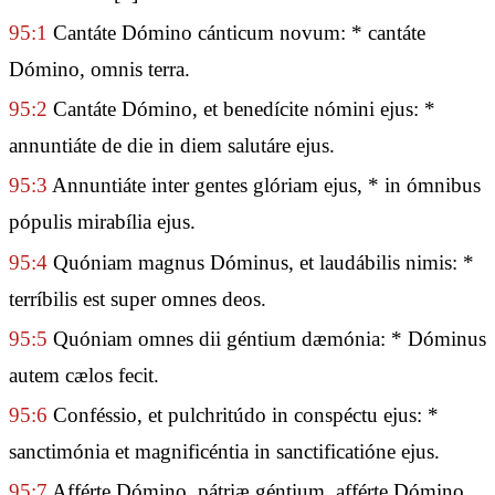
95:1
Cantáte Dómino cánticum novum: * cantáte
Dómino, omnis terra.
95:2
Cantáte Dómino, et benedícite nómini ejus: *
annuntiáte de die in diem salutáre ejus.
95:3
Annuntiáte inter gentes glóriam ejus, * in ómnibus
pópulis mirabília ejus.
95:4
Quóniam magnus Dóminus, et laudábilis nimis: *
terríbilis est super omnes deos.
95:5
Quóniam omnes dii géntium dæmónia: * Dóminus
autem cælos fecit.
95:6
Conféssio, et pulchritúdo in conspéctu ejus: *
sanctimónia et magnificéntia in sanctificatióne ejus.
95:7
Afférte Dómino, pátriæ géntium, afférte Dómino