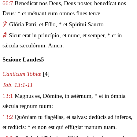
66:7
Benedícat nos Deus, Deus noster, benedícat nos
Deus: * et métuant eum omnes fines terræ.
℣.
Glória Patri, et Fílio, * et Spirítui Sancto.
℟.
Sicut erat in princípio, et nunc, et semper, * et in
sǽcula sæculórum. Amen.
Sezione Laudes5
Canticum Tobiæ
[4]
Tob. 13:1-11
13:1
Magnus es, Dómine, in ætérnum, * et in ómnia
sǽcula regnum tuum:
13:2
Quóniam tu flagéllas, et salvas: dedúcis ad ínferos,
et redúcis: * et non est qui effúgiat manum tuam.