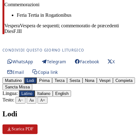
Commemorazioni
Feria Tertia in Rogationibus
Vespera
Vespera de sequenti; commemoratio de præcedenti
Dies
F.III
CONDIVIDI QUESTO GIORNO LITURGICO
WhatsApp
Telegram
Facebook
X
Email
Copia link
Mattutino
Lodi
Prima
Terza
Sesta
Nona
Vespri
Compieta
Sancta Missa
Lingua:
Latino
Italiano
English
Testo:
A−
Aa
A+
Lodi
Scarica PDF