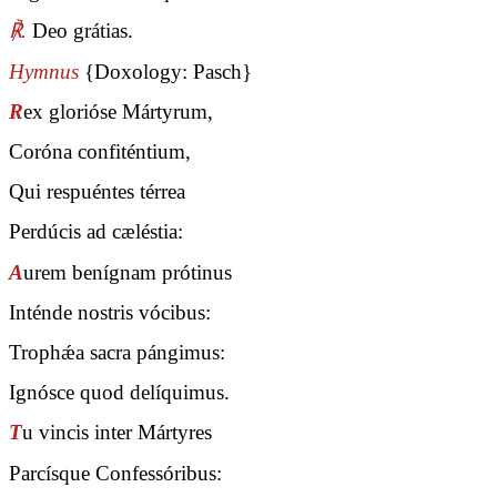
℟.
Deo grátias.
Hymnus
{Doxology: Pasch}
R
ex glorióse Mártyrum,
Coróna confiténtium,
Qui respuéntes térrea
Perdúcis ad cæléstia:
A
urem benígnam prótinus
Inténde nostris vócibus:
Trophǽa sacra pángimus:
Ignósce quod delíquimus.
T
u vincis inter Mártyres
Parcísque Confessóribus: