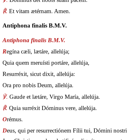
℟.
Et vitam ætérnam. Amen.
Antiphona finalis B.M.V.
Antiphona finalis B.M.V.
R
egína cæli, lætáre, allelúja;
Quia quem meruísti portáre, allelúja,
Resurréxit, sicut dixit, allelúja:
Ora pro nobis Deum, allelúja.
℣.
Gaude et lætáre, Virgo María, allelúja.
℟.
Quia surréxit Dóminus vere, allelúja.
O
rémus.
D
eus, qui per resurrectiónem Fílii tui, Dómini nostri