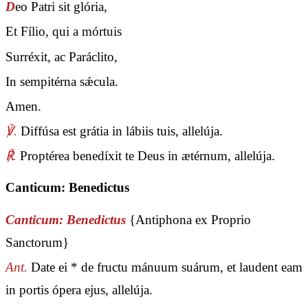
D
eo Patri sit glória,
Et Fílio, qui a mórtuis
Surréxit, ac Paráclito,
In sempitérna sǽcula.
Amen.
℣.
Diffúsa est grátia in lábiis tuis, allelúja.
℟.
Proptérea benedíxit te Deus in ætérnum, allelúja.
Canticum: Benedictus
Canticum: Benedictus
{Antiphona ex Proprio
Sanctorum}
Ant.
Date ei * de fructu mánuum suárum, et laudent eam
in portis ópera ejus, allelúja.