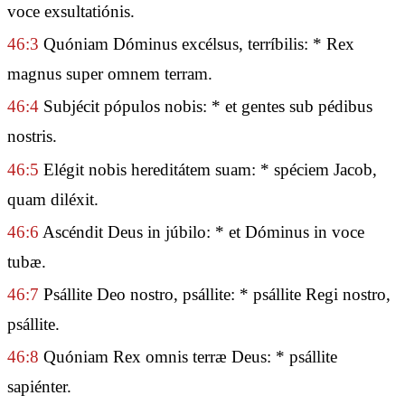
voce exsultatiónis.
46:3
Quóniam Dóminus excélsus, terríbilis: * Rex
magnus super omnem terram.
46:4
Subjécit pópulos nobis: * et gentes sub pédibus
nostris.
46:5
Elégit nobis hereditátem suam: * spéciem Jacob,
quam diléxit.
46:6
Ascéndit Deus in júbilo: * et Dóminus in voce
tubæ.
46:7
Psállite Deo nostro, psállite: * psállite Regi nostro,
psállite.
46:8
Quóniam Rex omnis terræ Deus: * psállite
sapiénter.