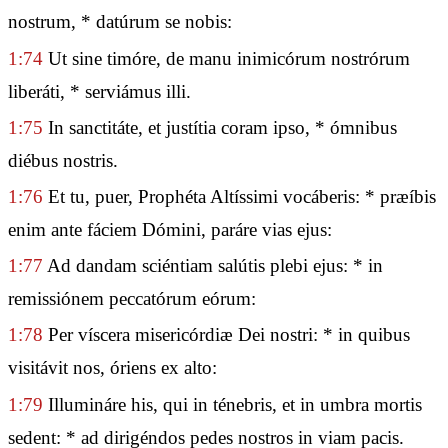
nostrum, * datúrum se nobis:
1:74
Ut sine timóre, de manu inimicórum nostrórum
liberáti, * serviámus illi.
1:75
In sanctitáte, et justítia coram ipso, * ómnibus
diébus nostris.
1:76
Et tu, puer, Prophéta Altíssimi vocáberis: * præíbis
enim ante fáciem Dómini, paráre vias ejus:
1:77
Ad dandam sciéntiam salútis plebi ejus: * in
remissiónem peccatórum eórum:
1:78
Per víscera misericórdiæ Dei nostri: * in quibus
visitávit nos, óriens ex alto:
1:79
Illumináre his, qui in ténebris, et in umbra mortis
sedent: * ad dirigéndos pedes nostros in viam pacis.