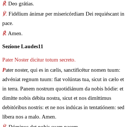
℟.
Deo grátias.
℣.
Fidélium ánimæ per misericórdiam Dei requiéscant in
pace.
℟.
Amen.
Sezione Laudes11
Pater Noster
dicitur totum secreto.
P
ater noster, qui es in cælis, sanctificétur nomen tuum:
advéniat regnum tuum: fiat volúntas tua, sicut in cælo et
in terra. Panem nostrum quotidiánum da nobis hódie: et
dimítte nobis débita nostra, sicut et nos dimíttimus
debitóribus nostris: et ne nos indúcas in tentatiónem: sed
líbera nos a malo. Amen.
℣.
Dóminus det nobis suam pacem.