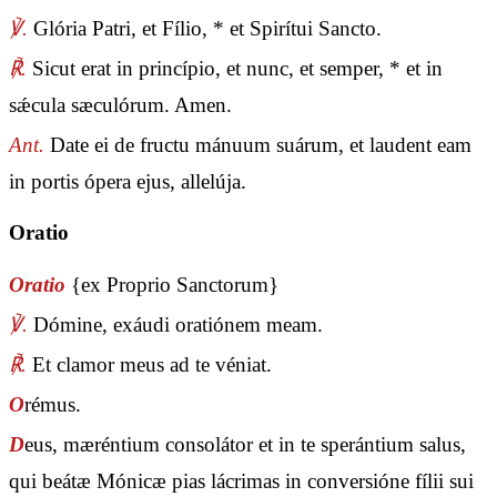
℣.
Glória Patri, et Fílio, * et Spirítui Sancto.
℟.
Sicut erat in princípio, et nunc, et semper, * et in
sǽcula sæculórum. Amen.
Ant.
Date ei de fructu mánuum suárum, et laudent eam
in portis ópera ejus, allelúja.
Oratio
Oratio
{ex Proprio Sanctorum}
℣.
Dómine, exáudi oratiónem meam.
℟.
Et clamor meus ad te véniat.
O
rémus.
D
eus, mæréntium consolátor et in te sperántium salus,
qui beátæ Mónicæ pias lácrimas in conversióne fílii sui