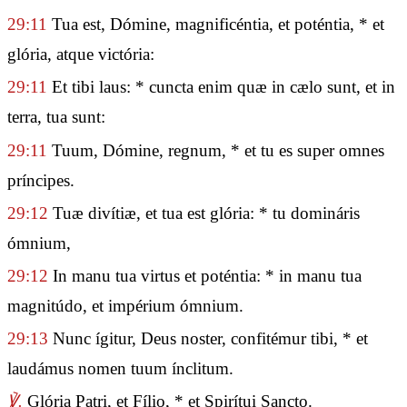
29:11
Tua est, Dómine, magnificéntia, et poténtia, * et
glória, atque victória:
29:11
Et tibi laus: * cuncta enim quæ in cælo sunt, et in
terra, tua sunt:
29:11
Tuum, Dómine, regnum, * et tu es super omnes
príncipes.
29:12
Tuæ divítiæ, et tua est glória: * tu domináris
ómnium,
29:12
In manu tua virtus et poténtia: * in manu tua
magnitúdo, et impérium ómnium.
29:13
Nunc ígitur, Deus noster, confitémur tibi, * et
laudámus nomen tuum ínclitum.
℣.
Glória Patri, et Fílio, * et Spirítui Sancto.