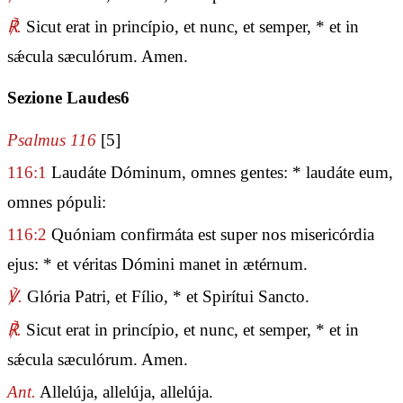
℟.
Sicut erat in princípio, et nunc, et semper, * et in
sǽcula sæculórum. Amen.
Sezione Laudes6
Psalmus 116
[5]
116:1
Laudáte Dóminum, omnes gentes: * laudáte eum,
omnes pópuli:
116:2
Quóniam confirmáta est super nos misericórdia
ejus: * et véritas Dómini manet in ætérnum.
℣.
Glória Patri, et Fílio, * et Spirítui Sancto.
℟.
Sicut erat in princípio, et nunc, et semper, * et in
sǽcula sæculórum. Amen.
Ant.
Allelúja, allelúja, allelúja.