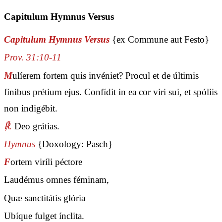
Capitulum Hymnus Versus
Capitulum Hymnus Versus
{ex Commune aut Festo}
Prov. 31:10-11
M
ulíerem fortem quis invéniet? Procul et de últimis
fínibus prétium ejus. Confídit in ea cor viri sui, et spóliis
non indigébit.
℟.
Deo grátias.
Hymnus
{Doxology: Pasch}
F
ortem viríli péctore
Laudémus omnes féminam,
Quæ sanctitátis glória
Ubíque fulget ínclita.