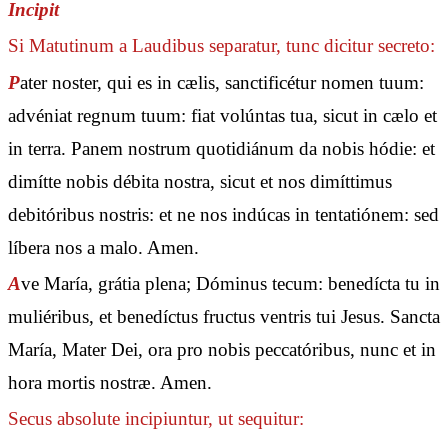
Incipit
Si Matutinum a Laudibus separatur, tunc dicitur secreto:
P
ater noster, qui es in cælis, sanctificétur nomen tuum:
advéniat regnum tuum: fiat volúntas tua, sicut in cælo et
in terra. Panem nostrum quotidiánum da nobis hódie: et
dimítte nobis débita nostra, sicut et nos dimíttimus
debitóribus nostris: et ne nos indúcas in tentatiónem: sed
líbera nos a malo. Amen.
A
ve María, grátia plena; Dóminus tecum: benedícta tu in
muliéribus, et benedíctus fructus ventris tui Jesus. Sancta
María, Mater Dei, ora pro nobis peccatóribus, nunc et in
hora mortis nostræ. Amen.
Secus absolute incipiuntur, ut sequitur: