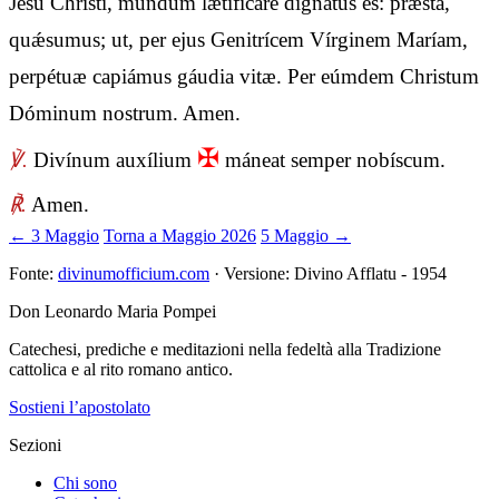
Jesu Christi, mundum lætificáre dignátus es: præsta,
quǽsumus; ut, per ejus Genitrícem Vírginem Maríam,
perpétuæ capiámus gáudia vitæ. Per eúmdem Christum
Dóminum nostrum. Amen.
✠
℣.
Divínum auxílium
máneat semper nobíscum.
℟.
Amen.
← 3 Maggio
Torna a Maggio 2026
5 Maggio →
Fonte:
divinumofficium.com
· Versione: Divino Afflatu - 1954
Don Leonardo Maria Pompei
Catechesi, prediche e meditazioni nella fedeltà alla Tradizione
cattolica e al rito romano antico.
Sostieni l’apostolato
Sezioni
Chi sono