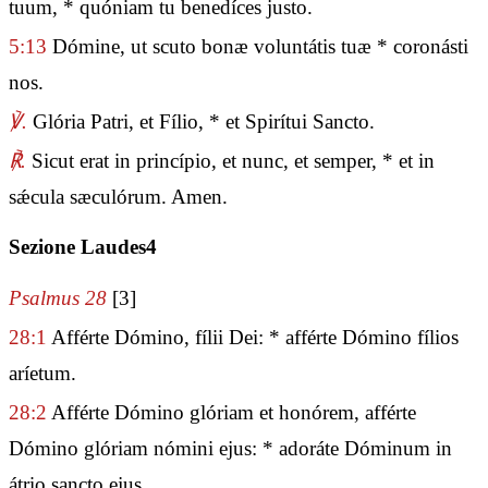
tuum, * quóniam tu benedíces justo.
5:13
Dómine, ut scuto bonæ voluntátis tuæ * coronásti
nos.
℣.
Glória Patri, et Fílio, * et Spirítui Sancto.
℟.
Sicut erat in princípio, et nunc, et semper, * et in
sǽcula sæculórum. Amen.
Sezione Laudes4
Psalmus 28
[3]
28:1
Afférte Dómino, fílii Dei: * afférte Dómino fílios
aríetum.
28:2
Afférte Dómino glóriam et honórem, afférte
Dómino glóriam nómini ejus: * adoráte Dóminum in
átrio sancto ejus.