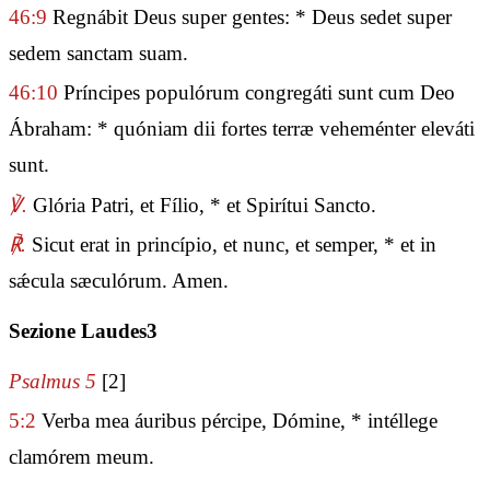
46:9
Regnábit Deus super gentes: * Deus sedet super
sedem sanctam suam.
46:10
Príncipes populórum congregáti sunt cum Deo
Ábraham: * quóniam dii fortes terræ veheménter eleváti
sunt.
℣.
Glória Patri, et Fílio, * et Spirítui Sancto.
℟.
Sicut erat in princípio, et nunc, et semper, * et in
sǽcula sæculórum. Amen.
Sezione Laudes3
Psalmus 5
[2]
5:2
Verba mea áuribus pércipe, Dómine, * intéllege
clamórem meum.