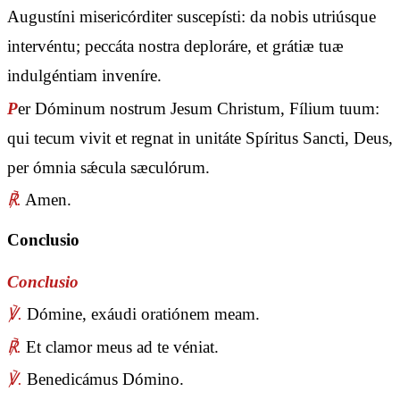
Augustíni misericórditer suscepísti: da nobis utriúsque
intervéntu; peccáta nostra deploráre, et grátiæ tuæ
indulgéntiam inveníre.
P
er Dóminum nostrum Jesum Christum, Fílium tuum:
qui tecum vivit et regnat in unitáte Spíritus Sancti, Deus,
per ómnia sǽcula sæculórum.
℟.
Amen.
Conclusio
Conclusio
℣.
Dómine, exáudi oratiónem meam.
℟.
Et clamor meus ad te véniat.
℣.
Benedicámus Dómino.