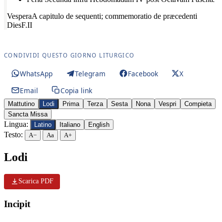
Vespera
A capitulo de sequenti; commemoratio de præcedenti
Dies
F.II
CONDIVIDI QUESTO GIORNO LITURGICO
WhatsApp
Telegram
Facebook
X
Email
Copia link
Mattutino
Lodi
Prima
Terza
Sesta
Nona
Vespri
Compieta
Sancta Missa
Lingua:
Latino
Italiano
English
Testo:
A−
Aa
A+
Lodi
Scarica PDF
Incipit