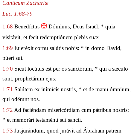
Canticum Zachariæ
Luc. 1:68-79
✠
1:68
Benedíctus
Dóminus, Deus Israël: * quia
visitávit, et fecit redemptiónem plebis suæ:
1:69
Et eréxit cornu salútis nobis: * in domo David,
púeri sui.
1:70
Sicut locútus est per os sanctórum, * qui a sǽculo
sunt, prophetárum ejus:
1:71
Salútem ex inimícis nostris, * et de manu ómnium,
qui odérunt nos.
1:72
Ad faciéndam misericórdiam cum pátribus nostris:
* et memorári testaménti sui sancti.
1:73
Jusjurándum, quod jurávit ad Ábraham patrem