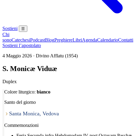
Sostieni
☰
Chi
sono
Catechesi
Podcast
Blog
Preghiere
Libri
Agenda
Calendario
Contatti
Sostieni l’apostolato
4 Maggio 2026 · Divino Afflatu (1954)
S. Monicæ Viduæ
Duplex
Colore liturgico:
bianco
Santo del giorno
Santa Monica, Vedova
Commemorazioni
Feria Secunda infra Hebdomadam IV post Octavam Paschæ