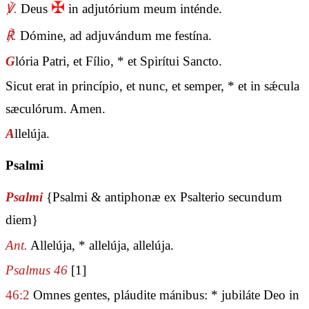
✠
℣.
Deus
in adjutórium meum inténde.
℟.
Dómine, ad adjuvándum me festína.
G
lória Patri, et Fílio, * et Spirítui Sancto.
Sicut erat in princípio, et nunc, et semper, * et in sǽcula
sæculórum. Amen.
A
llelúja.
Psalmi
Psalmi
{Psalmi & antiphonæ ex Psalterio secundum
diem}
Ant.
Allelúja, * allelúja, allelúja.
Psalmus 46
[1]
46:2
Omnes gentes, pláudite mánibus: * jubiláte Deo in