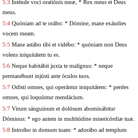
5:3
Inténde voci oratiónis meæ, * Rex meus et Deus
meus.
5:4
Quóniam ad te orábo: * Dómine, mane exáudies
vocem meam.
5:5
Mane astábo tibi et vidébo: * quóniam non Deus
volens iniquitátem tu es.
5:6
Neque habitábit juxta te malígnus: * neque
permanébunt injústi ante óculos tuos.
5:7
Odísti omnes, qui operántur iniquitátem: * perdes
omnes, qui loquúntur mendácium.
5:7
Virum sánguinum et dolósum abominábitur
Dóminus: * ego autem in multitúdine misericórdiæ tuæ.
5:8
Introíbo in domum tuam: * adorábo ad templum