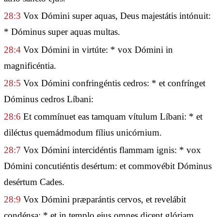
28:3
Vox Dómini super aquas, Deus majestátis intónuit:
* Dóminus super aquas multas.
28:4
Vox Dómini in virtúte: * vox Dómini in
magnificéntia.
28:5
Vox Dómini confringéntis cedros: * et confrínget
Dóminus cedros Líbani:
28:6
Et commínuet eas tamquam vítulum Líbani: * et
diléctus quemádmodum fílius unicórnium.
28:7
Vox Dómini intercidéntis flammam ignis: * vox
Dómini concutiéntis desértum: et commovébit Dóminus
desértum Cades.
28:9
Vox Dómini præparántis cervos, et revelábit
condénsa: * et in templo ejus omnes dicent glóriam.