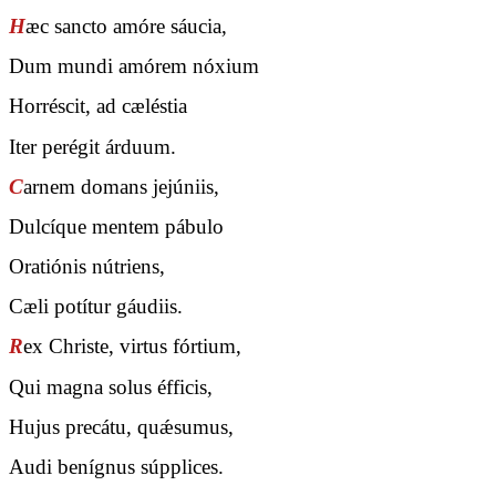
H
æc sancto amóre sáucia,
Dum mundi amórem nóxium
Horréscit, ad cæléstia
Iter perégit árduum.
C
arnem domans jejúniis,
Dulcíque mentem pábulo
Oratiónis nútriens,
Cæli potítur gáudiis.
R
ex Christe, virtus fórtium,
Qui magna solus éfficis,
Hujus precátu, quǽsumus,
Audi benígnus súpplices.