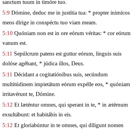
sanctum tuum in timóre tuo.
5:9
Dómine, deduc me in justítia tua: * propter inimícos
meos dírige in conspéctu tuo viam meam.
5:10
Quóniam non est in ore eórum véritas: * cor eórum
vanum est.
5:11
Sepúlcrum patens est guttur eórum, linguis suis
dolóse agébant, * júdica illos, Deus.
5:11
Décidant a cogitatiónibus suis, secúndum
multitúdinem impietátum eórum expélle eos, * quóniam
irritavérunt te, Dómine.
5:12
Et læténtur omnes, qui sperant in te, * in ætérnum
exsultábunt: et habitábis in eis.
5:12
Et gloriabúntur in te omnes, qui díligunt nomen