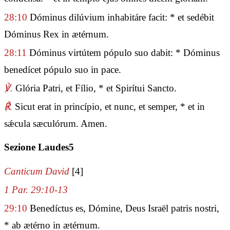
28:10
Dóminus dilúvium inhabitáre facit: * et sedébit
Dóminus Rex in ætérnum.
28:11
Dóminus virtútem pópulo suo dabit: * Dóminus
benedícet pópulo suo in pace.
℣.
Glória Patri, et Fílio, * et Spirítui Sancto.
℟.
Sicut erat in princípio, et nunc, et semper, * et in
sǽcula sæculórum. Amen.
Sezione Laudes5
Canticum David
[4]
1 Par. 29:10-13
29:10
Benedíctus es, Dómine, Deus Israël patris nostri,
* ab ætérno in ætérnum.