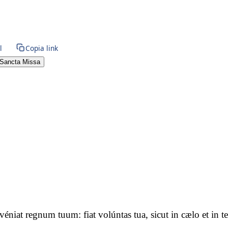
l
Copia link
Sancta Missa
advéniat regnum tuum: fiat volúntas tua, sicut in cælo et i