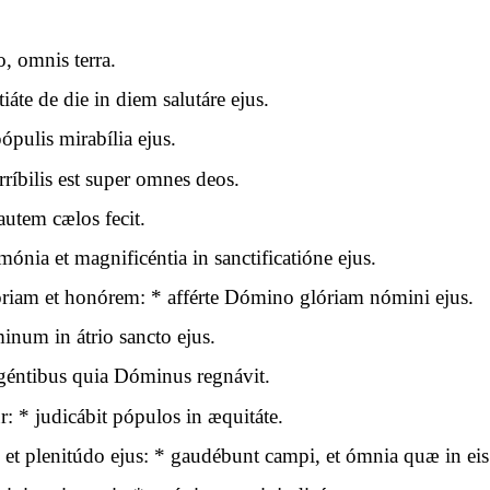
 omnis terra.
áte de die in diem salutáre ejus.
ópulis mirabília ejus.
íbilis est super omnes deos.
tem cælos fecit.
ónia et magnificéntia in sanctificatióne ejus.
riam et honórem: * afférte Dómino glóriam nómini ejus.
óminum in átrio sancto ejus.
 géntibus quia Dóminus regnávit.
 * judicábit pópulos in æquitáte.
 et plenitúdo ejus: * gaudébunt campi, et ómnia quæ in eis