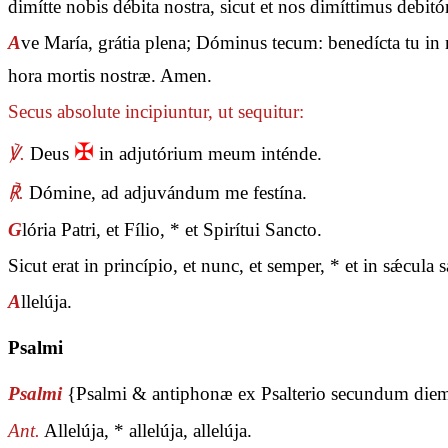
dimítte nobis débita nostra, sicut et nos dimíttimus debit
A
ve María, grátia plena; Dóminus tecum: benedícta tu in m
hora mortis nostræ. Amen.
Secus absolute incipiuntur, ut sequitur:
✠
℣.
Deus
in adjutórium meum inténde.
℟.
Dómine, ad adjuvándum me festína.
G
lória Patri, et Fílio, * et Spirítui Sancto.
Sicut erat in princípio, et nunc, et semper, * et in sǽcul
A
llelúja.
Psalmi
Psalmi
{Psalmi & antiphonæ ex Psalterio secundum die
Ant.
Allelúja, * allelúja, allelúja.