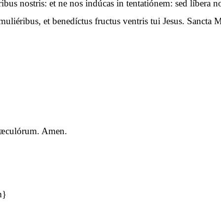
óribus nostris: et ne nos indúcas in tentatiónem: sed líbera
uliéribus, et benedíctus fructus ventris tui Jesus. Sancta M
a sæculórum. Amen.
m}