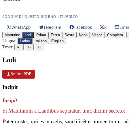
CONDIVIDI QUESTO GIORNO LITURGICO
WhatsApp
Telegram
Facebook
X
Emai
Mattutino
Lodi
Prima
Terza
Sesta
Nona
Vespri
Compieta
Lingua:
Latino
Italiano
English
Testo:
A−
Aa
A+
Lodi
Scarica PDF
Incipit
Incipit
Si Matutinum a Laudibus separatur, tunc dicitur secreto:
P
ater noster, qui es in cælis, sanctificétur nomen tuum: 