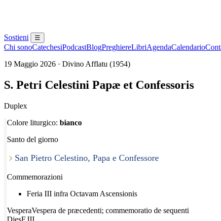
Sostieni
☰
Chi sono
Catechesi
Podcast
Blog
Preghiere
Libri
Agenda
Calendario
Conta
19 Maggio 2026 · Divino Afflatu (1954)
S. Petri Celestini Papæ et Confessoris
Duplex
Colore liturgico:
bianco
Santo del giorno
San Pietro Celestino, Papa e Confessore
Commemorazioni
Feria III infra Octavam Ascensionis
Vespera
Vespera de præcedenti; commemoratio de sequenti
Dies
F.III