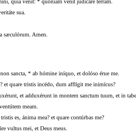
ni, quia venit: * quóniam venit judicáre terram.
eritáte sua.
cula sæculórum. Amen.
non sancta, * ab hómine iníquo, et dolóso érue me.
 et quare tristis incédo, dum afflígit me inimícus?
xérunt, et adduxérunt in montem sanctum tuum, et in tabe
 juventútem meam.
tristis es, ánima mea? et quare contúrbas me?
áre vultus mei, et Deus meus.