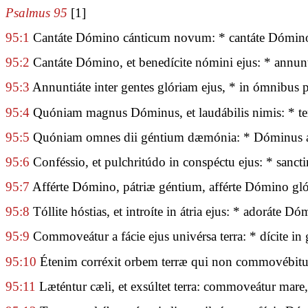
Psalmus 95
[1]
95:1
Cantáte Dómino cánticum novum: * cantáte Dómino,
95:2
Cantáte Dómino, et benedícite nómini ejus: * annunti
95:3
Annuntiáte inter gentes glóriam ejus, * in ómnibus p
95:4
Quóniam magnus Dóminus, et laudábilis nimis: * terr
95:5
Quóniam omnes dii géntium dæmónia: * Dóminus au
95:6
Conféssio, et pulchritúdo in conspéctu ejus: * sanctim
95:7
Afférte Dómino, pátriæ géntium, afférte Dómino gló
95:8
Tóllite hóstias, et introíte in átria ejus: * adoráte D
95:9
Commoveátur a fácie ejus univérsa terra: * dícite in
95:10
Étenim corréxit orbem terræ qui non commovébitur:
95:11
Læténtur cæli, et exsúltet terra: commoveátur mare,