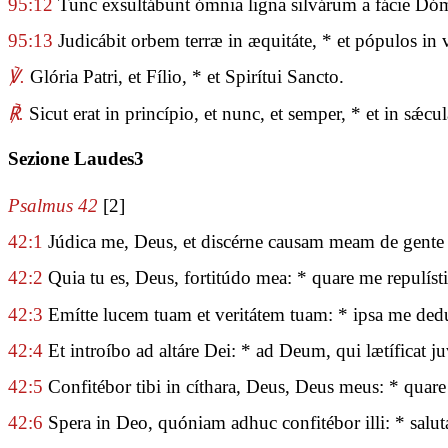
95:12
Tunc exsultábunt ómnia ligna silvárum a fácie Dómi
95:13
Judicábit orbem terræ in æquitáte, * et pópulos in v
℣.
Glória Patri, et Fílio, * et Spirítui Sancto.
℟.
Sicut erat in princípio, et nunc, et semper, * et in sǽ
Sezione Laudes3
Psalmus 42
[2]
42:1
Júdica me, Deus, et discérne causam meam de gente 
42:2
Quia tu es, Deus, fortitúdo mea: * quare me repulísti?
42:3
Emítte lucem tuam et veritátem tuam: * ipsa me dedu
42:4
Et introíbo ad altáre Dei: * ad Deum, qui lætíficat
42:5
Confitébor tibi in cíthara, Deus, Deus meus: * quare 
42:6
Spera in Deo, quóniam adhuc confitébor illi: * salut