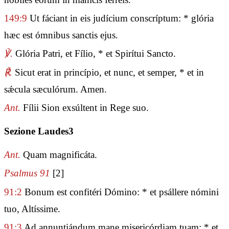
149:9
Ut fáciant in eis judícium conscríptum: * glória
hæc est ómnibus sanctis ejus.
℣.
Glória Patri, et Fílio, * et Spirítui Sancto.
℟.
Sicut erat in princípio, et nunc, et semper, * et in
sǽcula sæculórum. Amen.
Ant.
Fílii Sion exsúltent in Rege suo.
Sezione Laudes3
Ant.
Quam magnificáta.
Psalmus 91
[2]
91:2
Bonum est confitéri Dómino: * et psállere nómini
tuo, Altíssime.
91:3
Ad annuntiándum mane misericórdiam tuam: * et