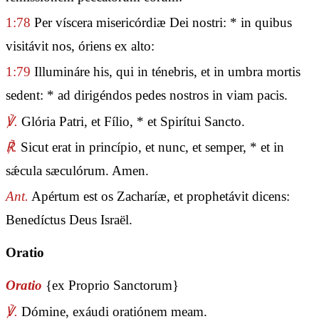
1:78
Per víscera misericórdiæ Dei nostri: * in quibus
visitávit nos, óriens ex alto:
1:79
Illumináre his, qui in ténebris, et in umbra mortis
sedent: * ad dirigéndos pedes nostros in viam pacis.
℣.
Glória Patri, et Fílio, * et Spirítui Sancto.
℟.
Sicut erat in princípio, et nunc, et semper, * et in
sǽcula sæculórum. Amen.
Ant.
Apértum est os Zacharíæ, et prophetávit dicens:
Benedíctus Deus Israël.
Oratio
Oratio
{ex Proprio Sanctorum}
℣.
Dómine, exáudi oratiónem meam.