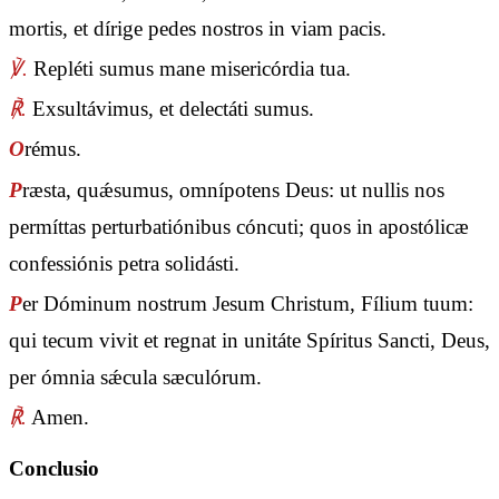
mortis, et dírige pedes nostros in viam pacis.
℣.
Repléti sumus mane misericórdia tua.
℟.
Exsultávimus, et delectáti sumus.
O
rémus.
P
ræsta, quǽsumus, omnípotens Deus: ut nullis nos
permíttas perturbatiónibus cóncuti; quos in apostólicæ
confessiónis petra solidásti.
P
er Dóminum nostrum Jesum Christum, Fílium tuum:
qui tecum vivit et regnat in unitáte Spíritus Sancti, Deus,
per ómnia sǽcula sæculórum.
℟.
Amen.
Conclusio