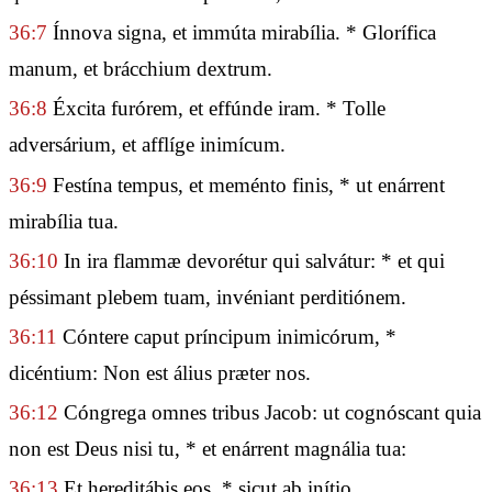
36:7
Ínnova signa, et immúta mirabília. * Glorífica
manum, et brácchium dextrum.
36:8
Éxcita furórem, et effúnde iram. * Tolle
adversárium, et afflíge inimícum.
36:9
Festína tempus, et meménto finis, * ut enárrent
mirabília tua.
36:10
In ira flammæ devorétur qui salvátur: * et qui
péssimant plebem tuam, invéniant perditiónem.
36:11
Cóntere caput príncipum inimicórum, *
dicéntium: Non est álius præter nos.
36:12
Cóngrega omnes tribus Jacob: ut cognóscant quia
non est Deus nisi tu, * et enárrent magnália tua:
36:13
Et hereditábis eos, * sicut ab inítio.