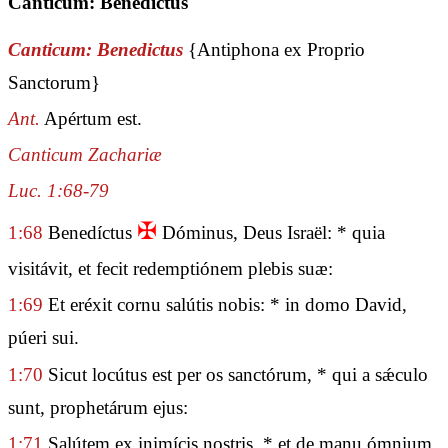
Canticum: Benedictus
Canticum: Benedictus
{Antiphona ex Proprio
Sanctorum}
Ant.
Apértum est.
Canticum Zachariæ
Luc. 1:68-79
✠
1:68
Benedíctus
Dóminus, Deus Israël: * quia
visitávit, et fecit redemptiónem plebis suæ:
1:69
Et eréxit cornu salútis nobis: * in domo David,
púeri sui.
1:70
Sicut locútus est per os sanctórum, * qui a sǽculo
sunt, prophetárum ejus:
1:71
Salútem ex inimícis nostris, * et de manu ómnium,