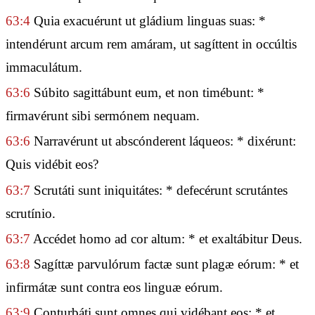
63:4
Quia exacuérunt ut gládium linguas suas: *
intendérunt arcum rem amáram, ut sagíttent in occúltis
immaculátum.
63:6
Súbito sagittábunt eum, et non timébunt: *
firmavérunt sibi sermónem nequam.
63:6
Narravérunt ut abscónderent láqueos: * dixérunt:
Quis vidébit eos?
63:7
Scrutáti sunt iniquitátes: * defecérunt scrutántes
scrutínio.
63:7
Accédet homo ad cor altum: * et exaltábitur Deus.
63:8
Sagíttæ parvulórum factæ sunt plagæ eórum: * et
infirmátæ sunt contra eos linguæ eórum.
63:9
Conturbáti sunt omnes qui vidébant eos: * et