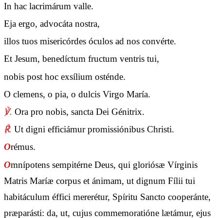
In hac lacrimárum valle.
Eja ergo, advocáta nostra,
illos tuos misericórdes óculos ad nos convérte.
Et Jesum, benedíctum fructum ventris tui,
nobis post hoc exsílium osténde.
O clemens, o pia, o dulcis Virgo María.
℣.
Ora pro nobis, sancta Dei Génitrix.
℟.
Ut digni efficiámur promissiónibus Christi.
O
rémus.
O
mnípotens sempitérne Deus, qui gloriósæ Vírginis
Matris Maríæ corpus et ánimam, ut dignum Fílii tui
habitáculum éffici mererétur, Spíritu Sancto cooperánte,
præparásti: da, ut, cujus commemoratióne lætámur, ejus