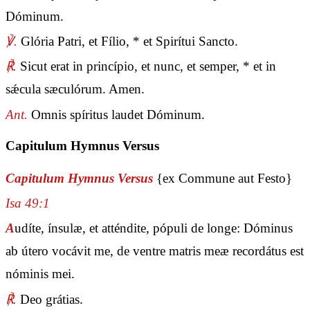
Dóminum.
℣.
Glória Patri, et Fílio, * et Spirítui Sancto.
℟.
Sicut erat in princípio, et nunc, et semper, * et in
sǽcula sæculórum. Amen.
Ant.
Omnis spíritus laudet Dóminum.
Capitulum Hymnus Versus
Capitulum Hymnus Versus
{ex Commune aut Festo}
Isa 49:1
A
udíte, ínsulæ, et atténdite, pópuli de longe: Dóminus
ab útero vocávit me, de ventre matris meæ recordátus est
nóminis mei.
℟.
Deo grátias.