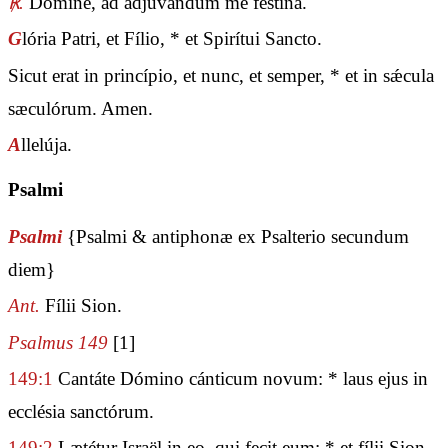
℟.
Dómine, ad adjuvándum me festína.
G
lória Patri, et Fílio, * et Spirítui Sancto.
Sicut erat in princípio, et nunc, et semper, * et in sǽcula
sæculórum. Amen.
A
llelúja.
Psalmi
Psalmi
{Psalmi & antiphonæ ex Psalterio secundum
diem}
Ant.
Fílii Sion.
Psalmus 149
[1]
149:1
Cantáte Dómino cánticum novum: * laus ejus in
ecclésia sanctórum.
149:2
Lætétur Israël in eo, qui fecit eum: * et fílii Sion