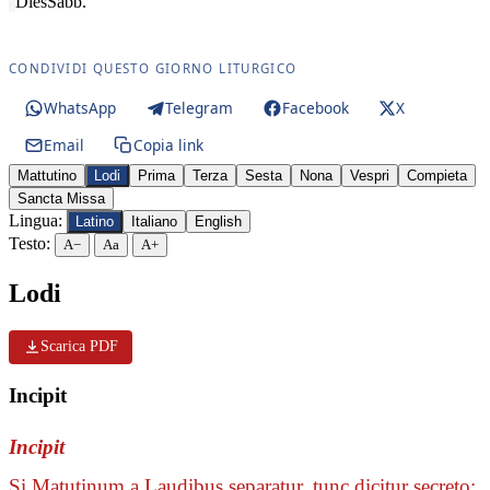
Dies
Sabb.
CONDIVIDI QUESTO GIORNO LITURGICO
WhatsApp
Telegram
Facebook
X
Email
Copia link
Mattutino
Lodi
Prima
Terza
Sesta
Nona
Vespri
Compieta
Sancta Missa
Lingua:
Latino
Italiano
English
Testo:
A−
Aa
A+
Lodi
Scarica PDF
Incipit
Incipit
Si Matutinum a Laudibus separatur, tunc dicitur secreto: