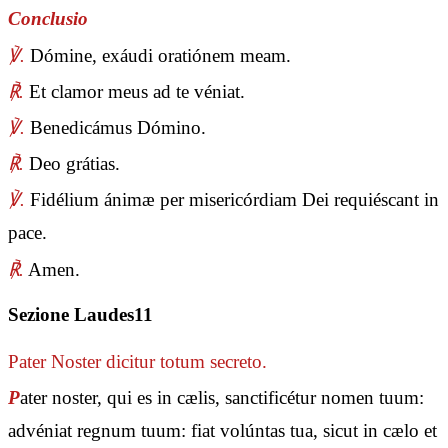
Conclusio
℣.
Dómine, exáudi oratiónem meam.
℟.
Et clamor meus ad te véniat.
℣.
Benedicámus Dómino.
℟.
Deo grátias.
℣.
Fidélium ánimæ per misericórdiam Dei requiéscant in
pace.
℟.
Amen.
Sezione Laudes11
Pater Noster
dicitur totum secreto.
P
ater noster, qui es in cælis, sanctificétur nomen tuum:
advéniat regnum tuum: fiat volúntas tua, sicut in cælo et