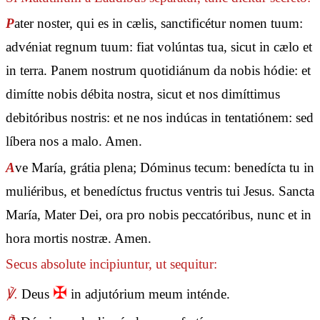
P
ater noster, qui es in cælis, sanctificétur nomen tuum:
advéniat regnum tuum: fiat volúntas tua, sicut in cælo et
in terra. Panem nostrum quotidiánum da nobis hódie: et
dimítte nobis débita nostra, sicut et nos dimíttimus
debitóribus nostris: et ne nos indúcas in tentatiónem: sed
líbera nos a malo. Amen.
A
ve María, grátia plena; Dóminus tecum: benedícta tu in
muliéribus, et benedíctus fructus ventris tui Jesus. Sancta
María, Mater Dei, ora pro nobis peccatóribus, nunc et in
hora mortis nostræ. Amen.
Secus absolute incipiuntur, ut sequitur:
✠
℣.
Deus
in adjutórium meum inténde.