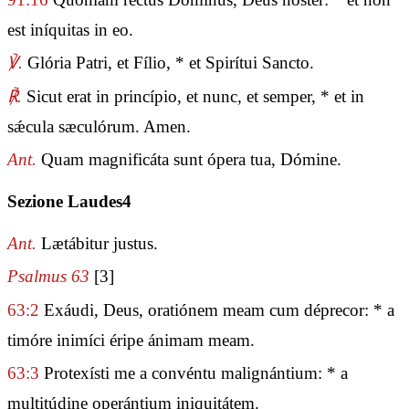
est iníquitas in eo.
℣.
Glória Patri, et Fílio, * et Spirítui Sancto.
℟.
Sicut erat in princípio, et nunc, et semper, * et in
sǽcula sæculórum. Amen.
Ant.
Quam magnificáta sunt ópera tua, Dómine.
Sezione Laudes4
Ant.
Lætábitur justus.
Psalmus 63
[3]
63:2
Exáudi, Deus, oratiónem meam cum déprecor: * a
timóre inimíci éripe ánimam meam.
63:3
Protexísti me a convéntu malignántium: * a
multitúdine operántium iniquitátem.