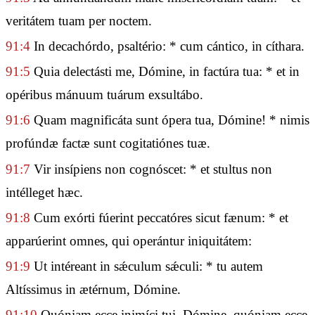
veritátem tuam per noctem.
91:4
In decachórdo, psaltério: * cum cántico, in cíthara.
91:5
Quia delectásti me, Dómine, in factúra tua: * et in
opéribus mánuum tuárum exsultábo.
91:6
Quam magnificáta sunt ópera tua, Dómine! * nimis
profúndæ factæ sunt cogitatiónes tuæ.
91:7
Vir insípiens non cognóscet: * et stultus non
intélleget hæc.
91:8
Cum exórti fúerint peccatóres sicut fænum: * et
apparúerint omnes, qui operántur iniquitátem:
91:9
Ut intéreant in sǽculum sǽculi: * tu autem
Altíssimus in ætérnum, Dómine.
91:10
Quóniam ecce inimíci tui, Dómine, quóniam ecce