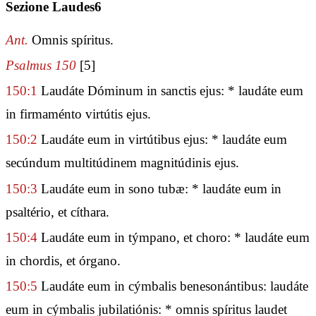
Sezione Laudes6
Ant.
Omnis spíritus.
Psalmus 150
[5]
150:1
Laudáte Dóminum in sanctis ejus: * laudáte eum
in firmaménto virtútis ejus.
150:2
Laudáte eum in virtútibus ejus: * laudáte eum
secúndum multitúdinem magnitúdinis ejus.
150:3
Laudáte eum in sono tubæ: * laudáte eum in
psaltério, et cíthara.
150:4
Laudáte eum in týmpano, et choro: * laudáte eum
in chordis, et órgano.
150:5
Laudáte eum in cýmbalis benesonántibus: laudáte
eum in cýmbalis jubilatiónis: * omnis spíritus laudet