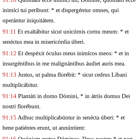
inimíci tui períbunt: * et dispergéntur omnes, qui
operántur iniquitátem.
91:11
Et exaltábitur sicut unicórnis cornu meum: * et
senéctus mea in misericórdia úberi.
91:12
Et despéxit óculus meus inimícos meos: * et in
insurgéntibus in me malignántibus áudiet auris mea.
91:13
Justus, ut palma florébit: * sicut cedrus Líbani
multiplicábitur.
91:14
Plantáti in domo Dómini, * in átriis domus Dei
nostri florébunt.
91:15
Adhuc multiplicabúntur in senécta úberi: * et
bene patiéntes erunt, ut annúntient:
91:16
Quóniam rectus Dóminus, Deus noster: * et non