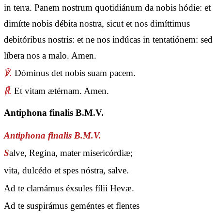
in terra. Panem nostrum quotidiánum da nobis hódie: et
dimítte nobis débita nostra, sicut et nos dimíttimus
debitóribus nostris: et ne nos indúcas in tentatiónem: sed
líbera nos a malo. Amen.
℣.
Dóminus det nobis suam pacem.
℟.
Et vitam ætérnam. Amen.
Antiphona finalis B.M.V.
Antiphona finalis B.M.V.
S
alve, Regína, mater misericórdiæ;
vita, dulcédo et spes nóstra, salve.
Ad te clamámus éxsules fílii Hevæ.
Ad te suspirámus geméntes et flentes