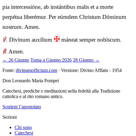
pia intercessióne, ab instántibus malis et a morte
perpétua liberémur. Per eúmdem Christum Dóminum
nostrum. Amen.
✠
℣.
Divínum auxílium
máneat semper nobíscum.
℟.
Amen.
← 26 Giugno
Torna a Giugno 2026
28 Giugno →
Fonte:
divinumofficium.com
· Versione: Divino Afflatu - 1954
Don Leonardo Maria Pompei
Catechesi, prediche e meditazioni nella fedeltà alla Tradizione
cattolica e al rito romano antico.
Sostieni l’apostolato
Sezioni
Chi sono
Catechesi