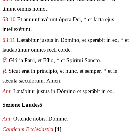
tímuit omnis homo.
63:10
Et annuntiavérunt ópera Dei, * et facta ejus
intellexérunt.
63:11
Lætábitur justus in Dómino, et sperábit in eo, * et
laudabúntur omnes recti corde.
℣.
Glória Patri, et Fílio, * et Spirítui Sancto.
℟.
Sicut erat in princípio, et nunc, et semper, * et in
sǽcula sæculórum. Amen.
Ant.
Lætábitur justus in Dómino et sperábit in eo.
Sezione Laudes5
Ant.
Osténde nobis, Dómine.
Canticum Ecclesiastici
[4]