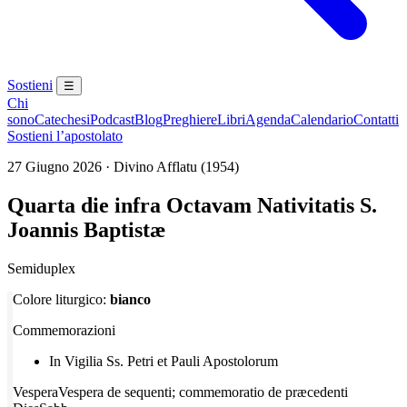
Sostieni
☰
Chi
sono
Catechesi
Podcast
Blog
Preghiere
Libri
Agenda
Calendario
Contatti
Sostieni l’apostolato
27 Giugno 2026 · Divino Afflatu (1954)
Quarta die infra Octavam Nativitatis S.
Joannis Baptistæ
Semiduplex
Colore liturgico:
bianco
Commemorazioni
In Vigilia Ss. Petri et Pauli Apostolorum
Vespera
Vespera de sequenti; commemoratio de præcedenti