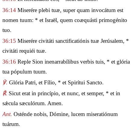
36:14
Miserére plebi tuæ, super quam invocátum est
nomen tuum: * et Israël, quem coæquásti primogénito
tuo.
36:15
Miserére civitáti sanctificatiónis tuæ Jerúsalem, *
civitáti requiéi tuæ.
36:16
Reple Sion inenarrabílibus verbis tuis, * et glória
tua pópulum tuum.
℣.
Glória Patri, et Fílio, * et Spirítui Sancto.
℟.
Sicut erat in princípio, et nunc, et semper, * et in
sǽcula sæculórum. Amen.
Ant.
Osténde nobis, Dómine, lucem miseratiónum
tuárum.