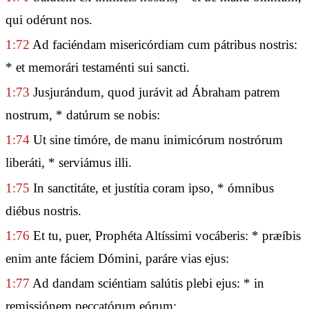
qui odérunt nos.
1:72
Ad faciéndam misericórdiam cum pátribus nostris:
* et memorári testaménti sui sancti.
1:73
Jusjurándum, quod jurávit ad Ábraham patrem
nostrum, * datúrum se nobis:
1:74
Ut sine timóre, de manu inimicórum nostrórum
liberáti, * serviámus illi.
1:75
In sanctitáte, et justítia coram ipso, * ómnibus
diébus nostris.
1:76
Et tu, puer, Prophéta Altíssimi vocáberis: * præíbis
enim ante fáciem Dómini, paráre vias ejus:
1:77
Ad dandam sciéntiam salútis plebi ejus: * in
remissiónem peccatórum eórum: