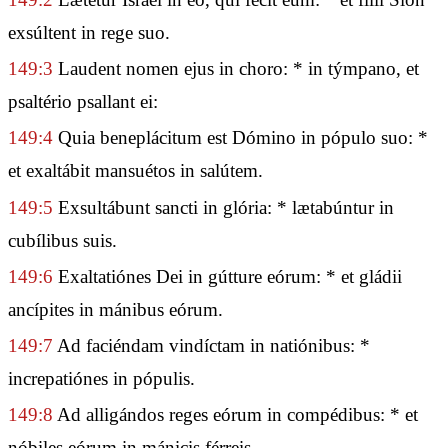
exsúltent in rege suo.
149:3
Laudent nomen ejus in choro: * in týmpano, et
psaltério psallant ei:
149:4
Quia beneplácitum est Dómino in pópulo suo: *
et exaltábit mansuétos in salútem.
149:5
Exsultábunt sancti in glória: * lætabúntur in
cubílibus suis.
149:6
Exaltatiónes Dei in gútture eórum: * et gládii
ancípites in mánibus eórum.
149:7
Ad faciéndam vindíctam in natiónibus: *
increpatiónes in pópulis.
149:8
Ad alligándos reges eórum in compédibus: * et
nóbiles eórum in mánicis férreis.