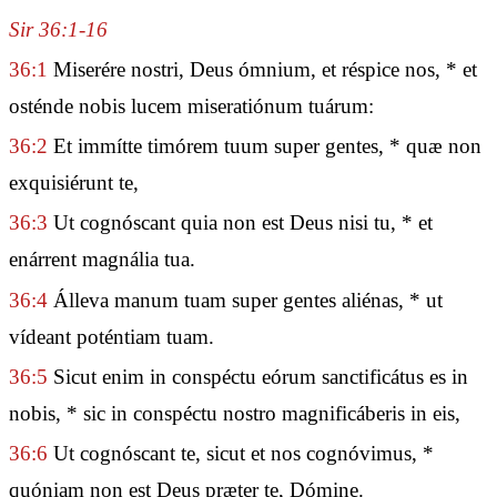
Sir 36:1-16
36:1
Miserére nostri, Deus ómnium, et réspice nos, * et
osténde nobis lucem miseratiónum tuárum:
36:2
Et immítte timórem tuum super gentes, * quæ non
exquisiérunt te,
36:3
Ut cognóscant quia non est Deus nisi tu, * et
enárrent magnália tua.
36:4
Álleva manum tuam super gentes aliénas, * ut
vídeant poténtiam tuam.
36:5
Sicut enim in conspéctu eórum sanctificátus es in
nobis, * sic in conspéctu nostro magnificáberis in eis,
36:6
Ut cognóscant te, sicut et nos cognóvimus, *
quóniam non est Deus præter te, Dómine.