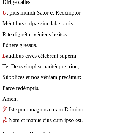
Dírige calles.
U
t pius mundi Sator et Redémptor
Méntibus culpæ sine labe puris
Rite dignétur véniens beátos
Pónere gressus.
L
áudibus cives célebrent supérni
Te, Deus simplex paritérque trine,
Súpplices et nos véniam precámur:
Parce redémptis.
Amen.
℣.
Iste puer magnus coram Dómino.
℟.
Nam et manus ejus cum ipso est.