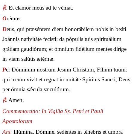
℟.
Et clamor meus ad te véniat.
O
rémus.
D
eus, qui præséntem diem honorábilem nobis in beáti
Joánnis nativitáte fecísti: da pópulis tuis spirituálium
grátiam gaudiórum; et ómnium fidélium mentes dírige
in viam salútis ætérnæ.
P
er Dóminum nostrum Jesum Christum, Fílium tuum:
qui tecum vivit et regnat in unitáte Spíritus Sancti, Deus,
per ómnia sǽcula sæculórum.
℟.
Amen.
Commemoratio: In Vigilia Ss. Petri et Pauli
Apostolorum
Ant.
Illúmina, Dómine, sedéntes in ténebris et umbra