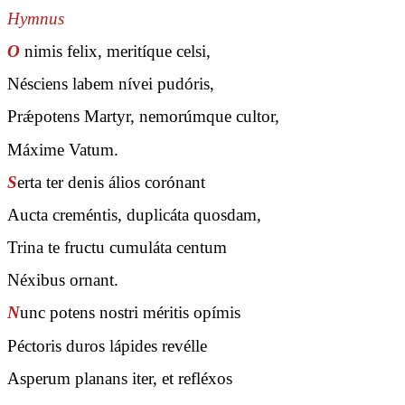
Hymnus
O
nimis felix, meritíque celsi,
Nésciens labem nívei pudóris,
Prǽpotens Martyr, nemorúmque cultor,
Máxime Vatum.
S
erta ter denis álios corónant
Aucta creméntis, duplicáta quosdam,
Trina te fructu cumuláta centum
Néxibus ornant.
N
unc potens nostri méritis opímis
Péctoris duros lápides revélle
Asperum planans iter, et refléxos