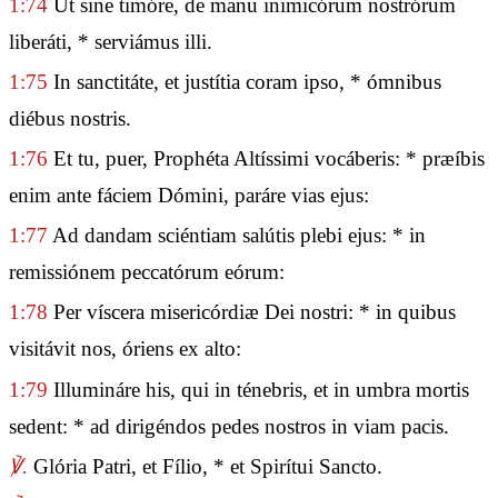
1:74
Ut sine timóre, de manu inimicórum nostrórum
liberáti, * serviámus illi.
1:75
In sanctitáte, et justítia coram ipso, * ómnibus
diébus nostris.
1:76
Et tu, puer, Prophéta Altíssimi vocáberis: * præíbis
enim ante fáciem Dómini, paráre vias ejus:
1:77
Ad dandam sciéntiam salútis plebi ejus: * in
remissiónem peccatórum eórum:
1:78
Per víscera misericórdiæ Dei nostri: * in quibus
visitávit nos, óriens ex alto:
1:79
Illumináre his, qui in ténebris, et in umbra mortis
sedent: * ad dirigéndos pedes nostros in viam pacis.
℣.
Glória Patri, et Fílio, * et Spirítui Sancto.