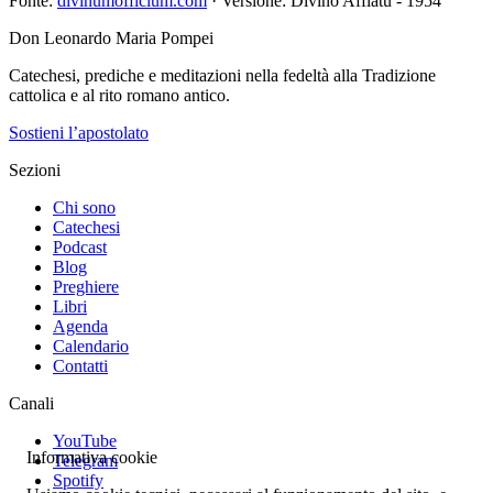
Fonte:
divinumofficium.com
· Versione: Divino Afflatu - 1954
Don Leonardo Maria Pompei
Catechesi, prediche e meditazioni nella fedeltà alla Tradizione
cattolica e al rito romano antico.
Sostieni l’apostolato
Sezioni
Chi sono
Catechesi
Podcast
Blog
Preghiere
Libri
Agenda
Calendario
Contatti
Canali
YouTube
Informativa cookie
Telegram
Spotify