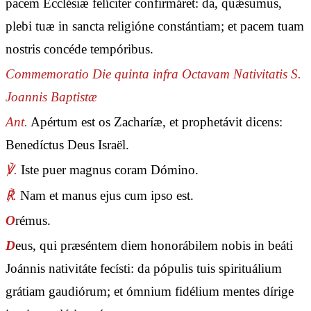
pacem Ecclésiæ felíciter confirmáret: da, quǽsumus,
plebi tuæ in sancta religióne constántiam; et pacem tuam
nostris concéde tempóribus.
Commemoratio Die quinta infra Octavam Nativitatis S.
Joannis Baptistæ
Ant.
Apértum est os Zacharíæ, et prophetávit dicens:
Benedíctus Deus Israël.
℣.
Iste puer magnus coram Dómino.
℟.
Nam et manus ejus cum ipso est.
O
rémus.
D
eus, qui præséntem diem honorábilem nobis in beáti
Joánnis nativitáte fecísti: da pópulis tuis spirituálium
grátiam gaudiórum; et ómnium fidélium mentes dírige