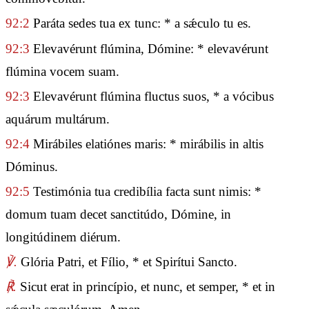
92:2
Paráta sedes tua ex tunc: * a sǽculo tu es.
92:3
Elevavérunt flúmina, Dómine: * elevavérunt
flúmina vocem suam.
92:3
Elevavérunt flúmina fluctus suos, * a vócibus
aquárum multárum.
92:4
Mirábiles elatiónes maris: * mirábilis in altis
Dóminus.
92:5
Testimónia tua credibília facta sunt nimis: *
domum tuam decet sanctitúdo, Dómine, in
longitúdinem diérum.
℣.
Glória Patri, et Fílio, * et Spirítui Sancto.
℟.
Sicut erat in princípio, et nunc, et semper, * et in