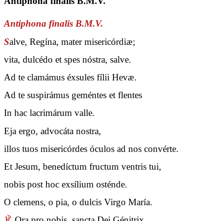
Antiphona finalis B.M.V.
Antiphona finalis B.M.V.
S
alve, Regína, mater misericórdiæ;
vita, dulcédo et spes nóstra, salve.
Ad te clamámus éxsules fílii Hevæ.
Ad te suspirámus geméntes et flentes
In hac lacrimárum valle.
Eja ergo, advocáta nostra,
illos tuos misericórdes óculos ad nos convérte.
Et Jesum, benedíctum fructum ventris tui,
nobis post hoc exsílium osténde.
O clemens, o pia, o dulcis Virgo María.
℣.
Ora pro nobis, sancta Dei Génitrix.