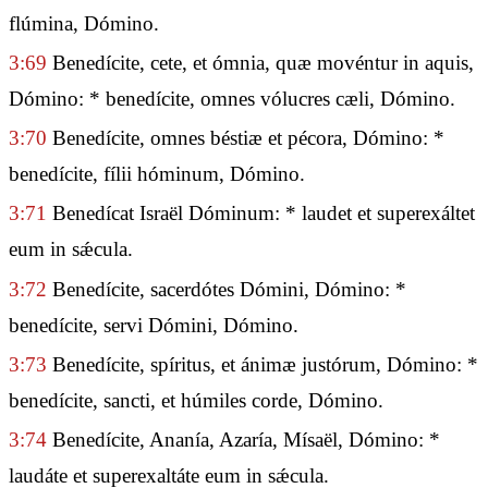
flúmina, Dómino.
3:69
Benedícite, cete, et ómnia, quæ movéntur in aquis,
Dómino: * benedícite, omnes vólucres cæli, Dómino.
3:70
Benedícite, omnes béstiæ et pécora, Dómino: *
benedícite, fílii hóminum, Dómino.
3:71
Benedícat Israël Dóminum: * laudet et superexáltet
eum in sǽcula.
3:72
Benedícite, sacerdótes Dómini, Dómino: *
benedícite, servi Dómini, Dómino.
3:73
Benedícite, spíritus, et ánimæ justórum, Dómino: *
benedícite, sancti, et húmiles corde, Dómino.
3:74
Benedícite, Ananía, Azaría, Mísaël, Dómino: *
laudáte et superexaltáte eum in sǽcula.