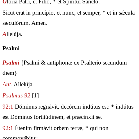
G
lória Patri, et Fílio, * et Spirítui Sancto.
Sicut erat in princípio, et nunc, et semper, * et in sǽcula
sæculórum. Amen.
A
llelúja.
Psalmi
Psalmi
{Psalmi & antiphonæ ex Psalterio secundum
diem}
Ant.
Allelúja.
Psalmus 92
[1]
92:1
Dóminus regnávit, decórem indútus est: * indútus
est Dóminus fortitúdinem, et præcínxit se.
92:1
Étenim firmávit orbem terræ, * qui non
commovébitur.