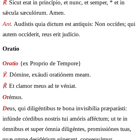
℟.
Sicut erat in princípio, et nunc, et semper, * et in
sǽcula sæculórum. Amen.
Ant.
Audístis quia dictum est antíquis: Non occídes; qui
autem occíderit, reus erit judício.
Oratio
Oratio
{ex Proprio de Tempore}
℣.
Dómine, exáudi oratiónem meam.
℟.
Et clamor meus ad te véniat.
O
rémus.
D
eus, qui diligéntibus te bona invisibília præparásti:
infúnde córdibus nostris tui amóris afféctum; ut te in
ómnibus et super ómnia diligéntes, promissiónes tuas,
quæ omne desidérium súperant, consequámur.