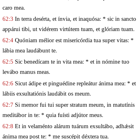
caro mea.
62:3
In terra desérta, et ínvia, et inaquósa: * sic in sancto
appárui tibi, ut vidérem virtútem tuam, et glóriam tuam.
62:4
Quóniam mélior est misericórdia tua super vitas: *
lábia mea laudábunt te.
62:5
Sic benedícam te in vita mea: * et in nómine tuo
levábo manus meas.
62:6
Sicut ádipe et pinguédine repleátur ánima mea: * et
lábiis exsultatiónis laudábit os meum.
62:7
Si memor fui tui super stratum meum, in matutínis
meditábor in te: * quia fuísti adjútor meus.
62:8
Et in velaménto alárum tuárum exsultábo, adhǽsit
ánima mea post te: * me suscépit déxtera tua.