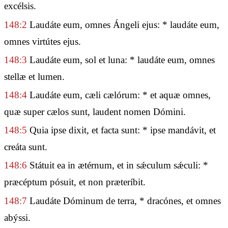
excélsis.
148:2
Laudáte eum, omnes Ángeli ejus: * laudáte eum,
omnes virtútes ejus.
148:3
Laudáte eum, sol et luna: * laudáte eum, omnes
stellæ et lumen.
148:4
Laudáte eum, cæli cælórum: * et aquæ omnes,
quæ super cælos sunt, laudent nomen Dómini.
148:5
Quia ipse dixit, et facta sunt: * ipse mandávit, et
creáta sunt.
148:6
Státuit ea in ætérnum, et in sǽculum sǽculi: *
præcéptum pósuit, et non præteríbit.
148:7
Laudáte Dóminum de terra, * dracónes, et omnes
abýssi.