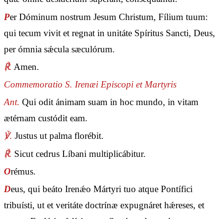
P
er Dóminum nostrum Jesum Christum, Fílium tuum:
qui tecum vivit et regnat in unitáte Spíritus Sancti, Deus,
per ómnia sǽcula sæculórum.
℟.
Amen.
Commemoratio S. Irenæi Episcopi et Martyris
Ant.
Qui odit ánimam suam in hoc mundo, in vitam
ætérnam custódit eam.
℣.
Justus ut palma florébit.
℟.
Sicut cedrus Líbani multiplicábitur.
O
rémus.
D
eus, qui beáto Irenǽo Mártyri tuo atque Pontífici
tribuísti, ut et veritáte doctrínæ expugnáret hǽreses, et