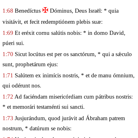
✠
1:68
Benedíctus
Dóminus, Deus Israël: * quia
visitávit, et fecit redemptiónem plebis suæ:
1:69
Et eréxit cornu salútis nobis: * in domo David,
púeri sui.
1:70
Sicut locútus est per os sanctórum, * qui a sǽculo
sunt, prophetárum ejus:
1:71
Salútem ex inimícis nostris, * et de manu ómnium,
qui odérunt nos.
1:72
Ad faciéndam misericórdiam cum pátribus nostris:
* et memorári testaménti sui sancti.
1:73
Jusjurándum, quod jurávit ad Ábraham patrem
nostrum, * datúrum se nobis: