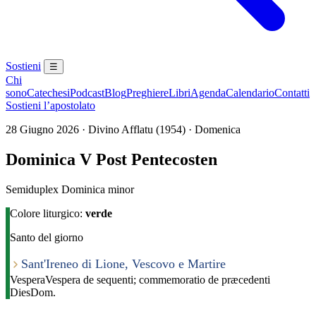
Sostieni
☰
Chi
sono
Catechesi
Podcast
Blog
Preghiere
Libri
Agenda
Calendario
Contatti
Sostieni l’apostolato
28 Giugno 2026 · Divino Afflatu (1954) · Domenica
Dominica V Post Pentecosten
Semiduplex Dominica minor
Colore liturgico:
verde
Santo del giorno
Sant'Ireneo di Lione, Vescovo e Martire
Vespera
Vespera de sequenti; commemoratio de præcedenti
Dies
Dom.