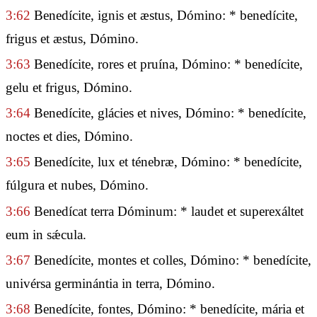
3:62
Benedícite, ignis et æstus, Dómino: * benedícite,
frigus et æstus, Dómino.
3:63
Benedícite, rores et pruína, Dómino: * benedícite,
gelu et frigus, Dómino.
3:64
Benedícite, glácies et nives, Dómino: * benedícite,
noctes et dies, Dómino.
3:65
Benedícite, lux et ténebræ, Dómino: * benedícite,
fúlgura et nubes, Dómino.
3:66
Benedícat terra Dóminum: * laudet et superexáltet
eum in sǽcula.
3:67
Benedícite, montes et colles, Dómino: * benedícite,
univérsa germinántia in terra, Dómino.
3:68
Benedícite, fontes, Dómino: * benedícite, mária et