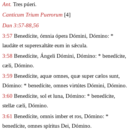
Ant.
Tres púeri.
Canticum Trium Puerorum
[4]
Dan 3:57-88,56
3:57
Benedícite, ómnia ópera Dómini, Dómino: *
laudáte et superexaltáte eum in sǽcula.
3:58
Benedícite, Ángeli Dómini, Dómino: * benedícite,
cæli, Dómino.
3:59
Benedícite, aquæ omnes, quæ super cælos sunt,
Dómino: * benedícite, omnes virtútes Dómini, Dómino.
3:60
Benedícite, sol et luna, Dómino: * benedícite,
stellæ cæli, Dómino.
3:61
Benedícite, omnis imber et ros, Dómino: *
benedícite, omnes spíritus Dei, Dómino.