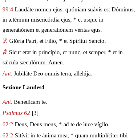
99:4
Laudáte nomen ejus: quóniam suávis est Dóminus,
in ætérnum misericórdia ejus, * et usque in
generatiónem et generatiónem véritas ejus.
℣.
Glória Patri, et Fílio, * et Spirítui Sancto.
℟.
Sicut erat in princípio, et nunc, et semper, * et in
sǽcula sæculórum. Amen.
Ant.
Jubiláte Deo omnis terra, allelúja.
Sezione Laudes4
Ant.
Benedícam te.
Psalmus 62
[3]
62:2
Deus, Deus meus, * ad te de luce vígilo.
62:2
Sitívit in te ánima mea, * quam multiplíciter tibi