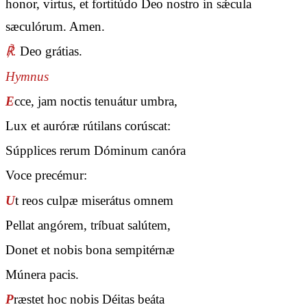
honor, virtus, et fortitúdo Deo nostro in sǽcula
sæculórum. Amen.
℟.
Deo grátias.
Hymnus
E
cce, jam noctis tenuátur umbra,
Lux et auróræ rútilans corúscat:
Súpplices rerum Dóminum canóra
Voce precémur:
U
t reos culpæ miserátus omnem
Pellat angórem, tríbuat salútem,
Donet et nobis bona sempitérnæ
Múnera pacis.
P
ræstet hoc nobis Déitas beáta