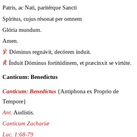
Patris, ac Nati, paritérque Sancti
Spíritus, cujus résonat per omnem
Glória mundum.
Amen.
℣.
Dóminus regnávit, decórem índuit.
℟.
Índuit Dóminus fortitúdinem, et præcínxit se virtúte.
Canticum: Benedictus
Canticum: Benedictus
{Antiphona ex Proprio de
Tempore}
Ant.
Audístis.
Canticum Zachariæ
Luc. 1:68-79