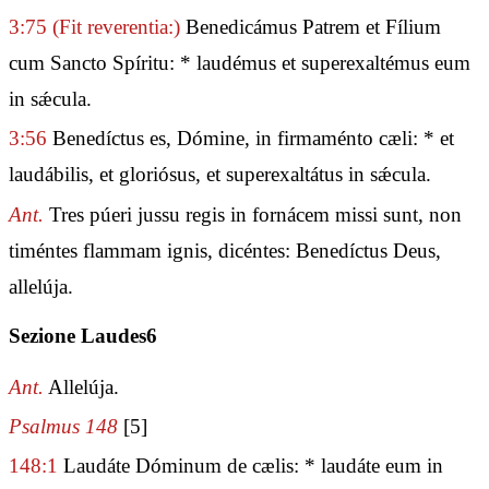
3:75
(Fit reverentia:)
Benedicámus Patrem et Fílium
cum Sancto Spíritu: * laudémus et superexaltémus eum
in sǽcula.
3:56
Benedíctus es, Dómine, in firmaménto cæli: * et
laudábilis, et gloriósus, et superexaltátus in sǽcula.
Ant.
Tres púeri jussu regis in fornácem missi sunt, non
timéntes flammam ignis, dicéntes: Benedíctus Deus,
allelúja.
Sezione Laudes6
Ant.
Allelúja.
Psalmus 148
[5]
148:1
Laudáte Dóminum de cælis: * laudáte eum in