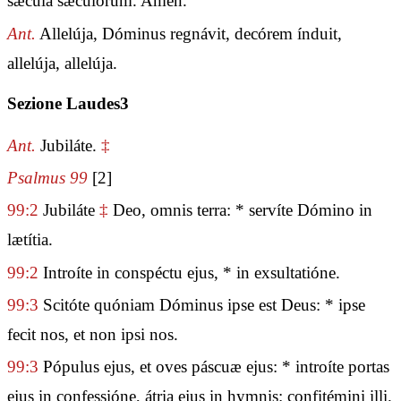
sǽcula sæculórum. Amen.
Ant.
Allelúja, Dóminus regnávit, decórem índuit,
allelúja, allelúja.
Sezione Laudes3
Ant.
Jubiláte.
‡
Psalmus 99
[2]
99:2
Jubiláte
‡
Deo, omnis terra: * servíte Dómino in
lætítia.
99:2
Introíte in conspéctu ejus, * in exsultatióne.
99:3
Scitóte quóniam Dóminus ipse est Deus: * ipse
fecit nos, et non ipsi nos.
99:3
Pópulus ejus, et oves páscuæ ejus: * introíte portas
ejus in confessióne, átria ejus in hymnis: confitémini illi.