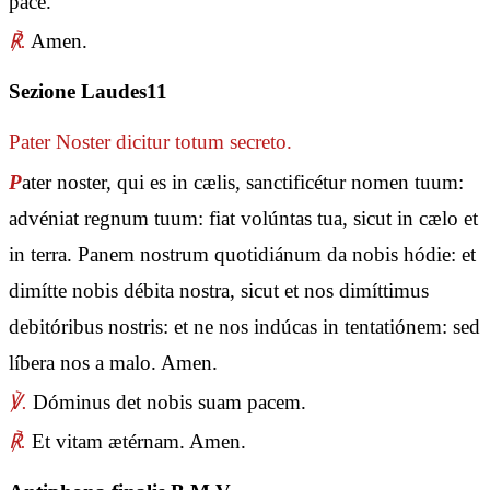
pace.
℟.
Amen.
Sezione Laudes11
Pater Noster
dicitur totum secreto.
P
ater noster, qui es in cælis, sanctificétur nomen tuum:
advéniat regnum tuum: fiat volúntas tua, sicut in cælo et
in terra. Panem nostrum quotidiánum da nobis hódie: et
dimítte nobis débita nostra, sicut et nos dimíttimus
debitóribus nostris: et ne nos indúcas in tentatiónem: sed
líbera nos a malo. Amen.
℣.
Dóminus det nobis suam pacem.
℟.
Et vitam ætérnam. Amen.