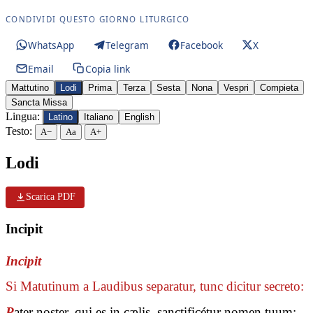
CONDIVIDI QUESTO GIORNO LITURGICO
WhatsApp
Telegram
Facebook
X
Email
Copia link
Mattutino
Lodi
Prima
Terza
Sesta
Nona
Vespri
Compieta
Sancta Missa
Lingua:
Latino
Italiano
English
Testo:
A−
Aa
A+
Lodi
Scarica PDF
Incipit
Incipit
Si Matutinum a Laudibus separatur, tunc dicitur secreto:
P
ater noster, qui es in cælis, sanctificétur nomen tuum: