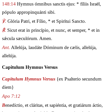
148:14
Hymnus ómnibus sanctis ejus: * fíliis Israël,
pópulo appropinquánti sibi.
℣.
Glória Patri, et Fílio, * et Spirítui Sancto.
℟.
Sicut erat in princípio, et nunc, et semper, * et in
sǽcula sæculórum. Amen.
Ant.
Allelúja, laudáte Dóminum de cælis, allelúja,
allelúja.
Capitulum Hymnus Versus
Capitulum Hymnus Versus
{ex Psalterio secundum
diem}
Apo 7:12
B
enedíctio, et cláritas, et sapiéntia, et gratiárum áctio,