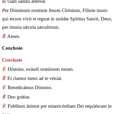
in viam salútis ætérnæ.
P
er Dóminum nostrum Jesum Christum, Fílium tuum:
qui tecum vivit et regnat in unitáte Spíritus Sancti, Deus,
per ómnia sǽcula sæculórum.
℟.
Amen.
Conclusio
Conclusio
℣.
Dómine, exáudi oratiónem meam.
℟.
Et clamor meus ad te véniat.
℣.
Benedicámus Dómino.
℟.
Deo grátias.
℣.
Fidélium ánimæ per misericórdiam Dei requiéscant in