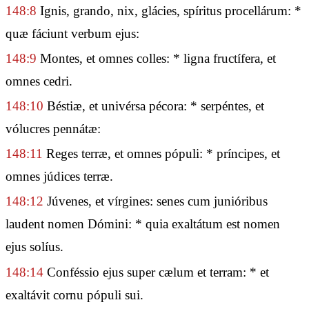
148:8
Ignis, grando, nix, glácies, spíritus procellárum: *
quæ fáciunt verbum ejus:
148:9
Montes, et omnes colles: * ligna fructífera, et
omnes cedri.
148:10
Béstiæ, et univérsa pécora: * serpéntes, et
vólucres pennátæ:
148:11
Reges terræ, et omnes pópuli: * príncipes, et
omnes júdices terræ.
148:12
Júvenes, et vírgines: senes cum junióribus
laudent nomen Dómini: * quia exaltátum est nomen
ejus solíus.
148:14
Conféssio ejus super cælum et terram: * et
exaltávit cornu pópuli sui.