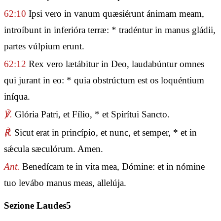
62:10
Ipsi vero in vanum quæsiérunt ánimam meam,
introíbunt in inferióra terræ: * tradéntur in manus gládii,
partes vúlpium erunt.
62:12
Rex vero lætábitur in Deo, laudabúntur omnes
qui jurant in eo: * quia obstrúctum est os loquéntium
iníqua.
℣.
Glória Patri, et Fílio, * et Spirítui Sancto.
℟.
Sicut erat in princípio, et nunc, et semper, * et in
sǽcula sæculórum. Amen.
Ant.
Benedícam te in vita mea, Dómine: et in nómine
tuo levábo manus meas, allelúja.
Sezione Laudes5