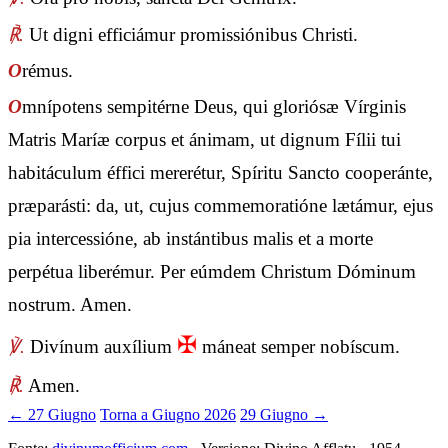
℟.
Ut digni efficiámur promissiónibus Christi.
O
rémus.
O
mnípotens sempitérne Deus, qui gloriósæ Vírginis
Matris Maríæ corpus et ánimam, ut dignum Fílii tui
habitáculum éffici mererétur, Spíritu Sancto cooperánte,
præparásti: da, ut, cujus commemoratióne lætámur, ejus
pia intercessióne, ab instántibus malis et a morte
perpétua liberémur. Per eúmdem Christum Dóminum
nostrum. Amen.
✠
℣.
Divínum auxílium
máneat semper nobíscum.
℟.
Amen.
← 27 Giugno
Torna a Giugno 2026
29 Giugno →