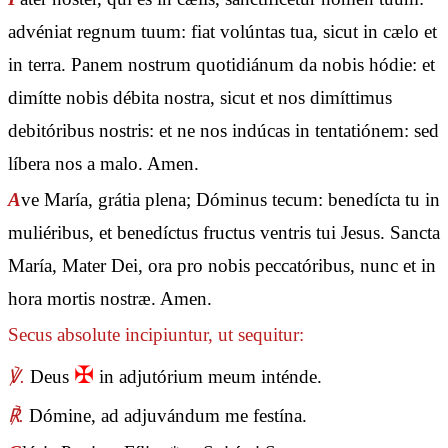
advéniat regnum tuum: fiat volúntas tua, sicut in cælo et
in terra. Panem nostrum quotidiánum da nobis hódie: et
dimítte nobis débita nostra, sicut et nos dimíttimus
debitóribus nostris: et ne nos indúcas in tentatiónem: sed
líbera nos a malo. Amen.
A
ve María, grátia plena; Dóminus tecum: benedícta tu in
muliéribus, et benedíctus fructus ventris tui Jesus. Sancta
María, Mater Dei, ora pro nobis peccatóribus, nunc et in
hora mortis nostræ. Amen.
Secus absolute incipiuntur, ut sequitur:
✠
℣.
Deus
in adjutórium meum inténde.
℟.
Dómine, ad adjuvándum me festína.