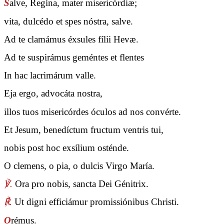
S
alve, Regína, mater misericórdiæ;
vita, dulcédo et spes nóstra, salve.
Ad te clamámus éxsules fílii Hevæ.
Ad te suspirámus geméntes et flentes
In hac lacrimárum valle.
Eja ergo, advocáta nostra,
illos tuos misericórdes óculos ad nos convérte.
Et Jesum, benedíctum fructum ventris tui,
nobis post hoc exsílium osténde.
O clemens, o pia, o dulcis Virgo María.
℣.
Ora pro nobis, sancta Dei Génitrix.
℟.
Ut digni efficiámur promissiónibus Christi.
O
rémus.