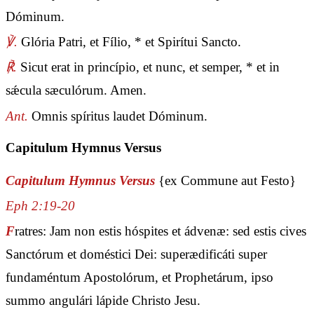
Dóminum.
℣.
Glória Patri, et Fílio, * et Spirítui Sancto.
℟.
Sicut erat in princípio, et nunc, et semper, * et in
sǽcula sæculórum. Amen.
Ant.
Omnis spíritus laudet Dóminum.
Capitulum Hymnus Versus
Capitulum Hymnus Versus
{ex Commune aut Festo}
Eph 2:19-20
F
ratres: Jam non estis hóspites et ádvenæ: sed estis cives
Sanctórum et doméstici Dei: superædificáti super
fundaméntum Apostolórum, et Prophetárum, ipso
summo angulári lápide Christo Jesu.