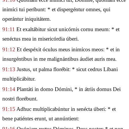
inimíci tui períbunt: * et dispergéntur omnes, qui
operántur iniquitátem.
91:11
Et exaltábitur sicut unicórnis cornu meum: * et
senéctus mea in misericórdia úberi.
91:12
Et despéxit óculus meus inimícos meos: * et in
insurgéntibus in me malignántibus áudiet auris mea.
91:13
Justus, ut palma florébit: * sicut cedrus Líbani
multiplicábitur.
91:14
Plantáti in domo Dómini, * in átriis domus Dei
nostri florébunt.
91:15
Adhuc multiplicabúntur in senécta úberi: * et
bene patiéntes erunt, ut annúntient:
91:16
Quóniam rectus Dóminus, Deus noster: * et non