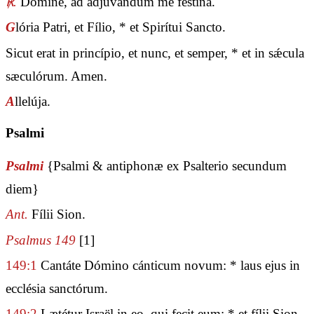
℟.
Dómine, ad adjuvándum me festína.
G
lória Patri, et Fílio, * et Spirítui Sancto.
Sicut erat in princípio, et nunc, et semper, * et in sǽcula
sæculórum. Amen.
A
llelúja.
Psalmi
Psalmi
{Psalmi & antiphonæ ex Psalterio secundum
diem}
Ant.
Fílii Sion.
Psalmus 149
[1]
149:1
Cantáte Dómino cánticum novum: * laus ejus in
ecclésia sanctórum.
149:2
Lætétur Israël in eo, qui fecit eum: * et fílii Sion