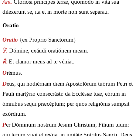
Ant.
Gloriosi principes terræ, quomodo in vita sua
dilexerunt se, ita et in morte non sunt separati.
Oratio
Oratio
{ex Proprio Sanctorum}
℣.
Dómine, exáudi oratiónem meam.
℟.
Et clamor meus ad te véniat.
O
rémus.
D
eus, qui hodiérnam diem Apostolórum tuórum Petri et
Pauli martýrio consecrásti: da Ecclésiæ tuæ, eórum in
ómnibus sequi præcéptum; per quos religiónis sumpsit
exórdium.
P
er Dóminum nostrum Jesum Christum, Fílium tuum:
qui tecum vivit et regnat in unitáte Spíritus Sancti, Deus,