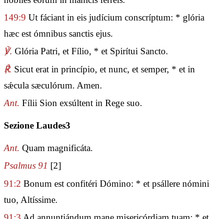
149:9
Ut fáciant in eis judícium conscríptum: * glória
hæc est ómnibus sanctis ejus.
℣.
Glória Patri, et Fílio, * et Spirítui Sancto.
℟.
Sicut erat in princípio, et nunc, et semper, * et in
sǽcula sæculórum. Amen.
Ant.
Fílii Sion exsúltent in Rege suo.
Sezione Laudes3
Ant.
Quam magnificáta.
Psalmus 91
[2]
91:2
Bonum est confitéri Dómino: * et psállere nómini
tuo, Altíssime.
91:3
Ad annuntiándum mane misericórdiam tuam: * et