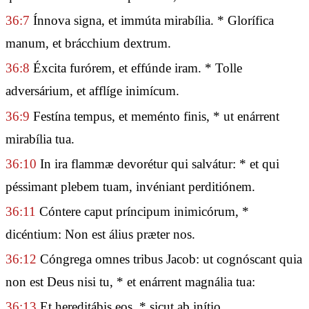
36:7
Ínnova signa, et immúta mirabília. * Glorífica
manum, et brácchium dextrum.
36:8
Éxcita furórem, et effúnde iram. * Tolle
adversárium, et afflíge inimícum.
36:9
Festína tempus, et meménto finis, * ut enárrent
mirabília tua.
36:10
In ira flammæ devorétur qui salvátur: * et qui
péssimant plebem tuam, invéniant perditiónem.
36:11
Cóntere caput príncipum inimicórum, *
dicéntium: Non est álius præter nos.
36:12
Cóngrega omnes tribus Jacob: ut cognóscant quia
non est Deus nisi tu, * et enárrent magnália tua:
36:13
Et hereditábis eos, * sicut ab inítio.