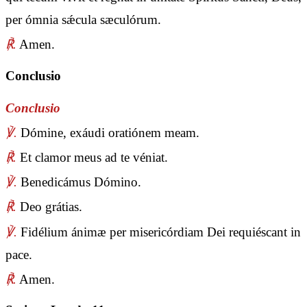
per ómnia sǽcula sæculórum.
℟.
Amen.
Conclusio
Conclusio
℣.
Dómine, exáudi oratiónem meam.
℟.
Et clamor meus ad te véniat.
℣.
Benedicámus Dómino.
℟.
Deo grátias.
℣.
Fidélium ánimæ per misericórdiam Dei requiéscant in
pace.
℟.
Amen.