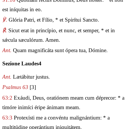
est iníquitas in eo.
℣.
Glória Patri, et Fílio, * et Spirítui Sancto.
℟.
Sicut erat in princípio, et nunc, et semper, * et in
sǽcula sæculórum. Amen.
Ant.
Quam magnificáta sunt ópera tua, Dómine.
Sezione Laudes4
Ant.
Lætábitur justus.
Psalmus 63
[3]
63:2
Exáudi, Deus, oratiónem meam cum déprecor: * a
timóre inimíci éripe ánimam meam.
63:3
Protexísti me a convéntu malignántium: * a
multitúdine operántium iniquitátem.