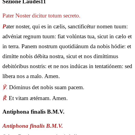
Sezione Laudes11
Pater Noster
dicitur totum secreto.
P
ater noster, qui es in cælis, sanctificétur nomen tuum:
advéniat regnum tuum: fiat volúntas tua, sicut in cælo et
in terra. Panem nostrum quotidiánum da nobis hódie: et
dimítte nobis débita nostra, sicut et nos dimíttimus
debitóribus nostris: et ne nos indúcas in tentatiónem: sed
líbera nos a malo. Amen.
℣.
Dóminus det nobis suam pacem.
℟.
Et vitam ætérnam. Amen.
Antiphona finalis B.M.V.
Antiphona finalis B.M.V.