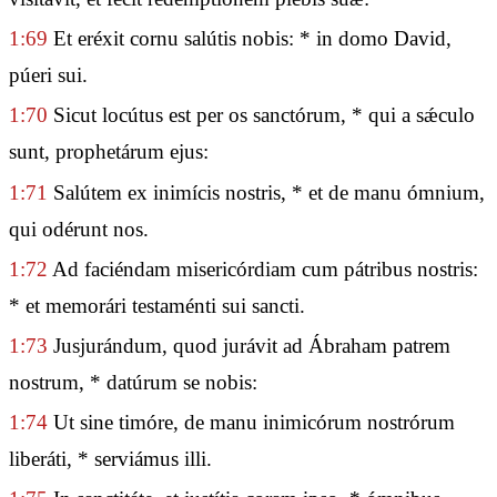
1:69
Et eréxit cornu salútis nobis: * in domo David,
púeri sui.
1:70
Sicut locútus est per os sanctórum, * qui a sǽculo
sunt, prophetárum ejus:
1:71
Salútem ex inimícis nostris, * et de manu ómnium,
qui odérunt nos.
1:72
Ad faciéndam misericórdiam cum pátribus nostris:
* et memorári testaménti sui sancti.
1:73
Jusjurándum, quod jurávit ad Ábraham patrem
nostrum, * datúrum se nobis:
1:74
Ut sine timóre, de manu inimicórum nostrórum
liberáti, * serviámus illi.