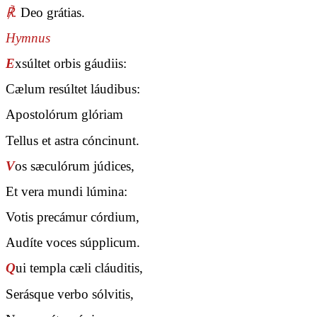
℟.
Deo grátias.
Hymnus
E
xsúltet orbis gáudiis:
Cælum resúltet láudibus:
Apostolórum glóriam
Tellus et astra cóncinunt.
V
os sæculórum júdices,
Et vera mundi lúmina:
Votis precámur córdium,
Audíte voces súpplicum.
Q
ui templa cæli cláuditis,
Serásque verbo sólvitis,