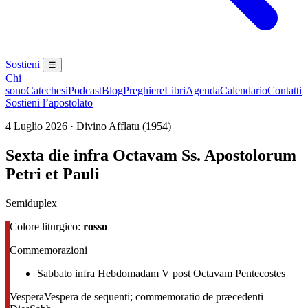
Sostieni
☰
Chi
sono
Catechesi
Podcast
Blog
Preghiere
Libri
Agenda
Calendario
Contatti
Sostieni l’apostolato
4 Luglio 2026 · Divino Afflatu (1954)
Sexta die infra Octavam Ss. Apostolorum
Petri et Pauli
Semiduplex
Colore liturgico:
rosso
Commemorazioni
Sabbato infra Hebdomadam V post Octavam Pentecostes
Vespera
Vespera de sequenti; commemoratio de præcedenti