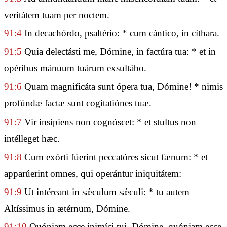
veritátem tuam per noctem.
91:4
In decachórdo, psaltério: * cum cántico, in cíthara.
91:5
Quia delectásti me, Dómine, in factúra tua: * et in
opéribus mánuum tuárum exsultábo.
91:6
Quam magnificáta sunt ópera tua, Dómine! * nimis
profúndæ factæ sunt cogitatiónes tuæ.
91:7
Vir insípiens non cognóscet: * et stultus non
intélleget hæc.
91:8
Cum exórti fúerint peccatóres sicut fænum: * et
apparúerint omnes, qui operántur iniquitátem:
91:9
Ut intéreant in sǽculum sǽculi: * tu autem
Altíssimus in ætérnum, Dómine.
91:10
Quóniam ecce inimíci tui, Dómine, quóniam ecce