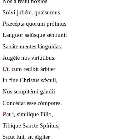
Nos a reátu nóxios
Solvi jubéte, quǽsumus.
P
ræcépta quorum prótinus
Languor salúsque séntiunt:
Sanáte mentes lánguidas:
Augéte nos virtútibus.
U
t, cum redíbit árbiter
In fine Christus sǽculi,
Nos sempitérni gáudii
Concédat esse cómpotes.
P
atri, simúlque Fílio,
Tibíque Sancte Spíritus,
Sicut fuit, sit júgiter