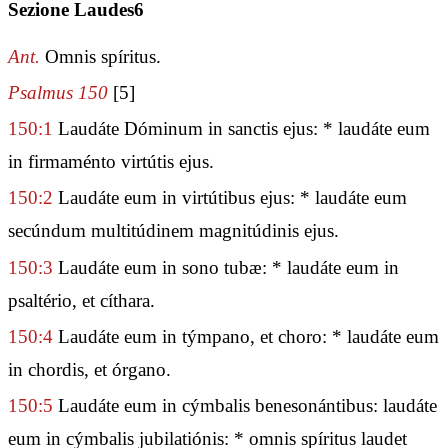
Sezione Laudes6
Ant.
Omnis spíritus.
Psalmus 150
[5]
150:1
Laudáte Dóminum in sanctis ejus: * laudáte eum
in firmaménto virtútis ejus.
150:2
Laudáte eum in virtútibus ejus: * laudáte eum
secúndum multitúdinem magnitúdinis ejus.
150:3
Laudáte eum in sono tubæ: * laudáte eum in
psaltério, et cíthara.
150:4
Laudáte eum in týmpano, et choro: * laudáte eum
in chordis, et órgano.
150:5
Laudáte eum in cýmbalis benesonántibus: laudáte
eum in cýmbalis jubilatiónis: * omnis spíritus laudet