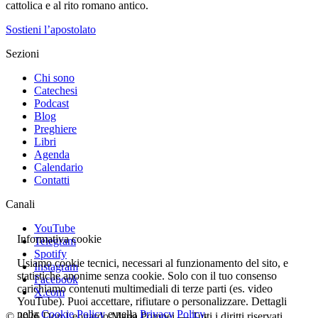
cattolica e al rito romano antico.
Sostieni l’apostolato
Sezioni
Chi sono
Catechesi
Podcast
Blog
Preghiere
Libri
Agenda
Calendario
Contatti
Canali
YouTube
Informativa cookie
Telegram
Spotify
Usiamo cookie tecnici, necessari al funzionamento del sito, e
Instagram
statistiche anonime senza cookie. Solo con il tuo consenso
Facebook
carichiamo contenuti multimediali di terze parti (es. video
X.com
YouTube). Puoi accettare, rifiutare o personalizzare. Dettagli
nella
Cookie Policy
e nella
Privacy Policy
.
© 2026 Don Leonardo Maria Pompei — Tutti i diritti riservati