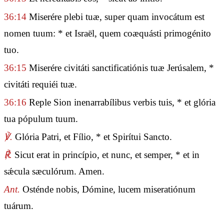
36:14
Miserére plebi tuæ, super quam invocátum est
nomen tuum: * et Israël, quem coæquásti primogénito
tuo.
36:15
Miserére civitáti sanctificatiónis tuæ Jerúsalem, *
civitáti requiéi tuæ.
36:16
Reple Sion inenarrabílibus verbis tuis, * et glória
tua pópulum tuum.
℣.
Glória Patri, et Fílio, * et Spirítui Sancto.
℟.
Sicut erat in princípio, et nunc, et semper, * et in
sǽcula sæculórum. Amen.
Ant.
Osténde nobis, Dómine, lucem miseratiónum
tuárum.