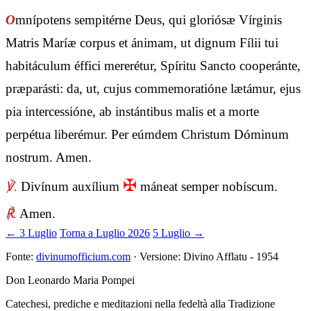
O
mnípotens sempitérne Deus, qui gloriósæ Vírginis
Matris Maríæ corpus et ánimam, ut dignum Fílii tui
habitáculum éffici mererétur, Spíritu Sancto cooperánte,
præparásti: da, ut, cujus commemoratióne lætámur, ejus
pia intercessióne, ab instántibus malis et a morte
perpétua liberémur. Per eúmdem Christum Dóminum
nostrum. Amen.
✠
℣.
Divínum auxílium
máneat semper nobíscum.
℟.
Amen.
← 3 Luglio
Torna a Luglio 2026
5 Luglio →
Fonte:
divinumofficium.com
· Versione: Divino Afflatu - 1954
Don Leonardo Maria Pompei
Catechesi, prediche e meditazioni nella fedeltà alla Tradizione