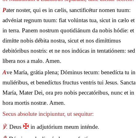
P
ater noster, qui es in cælis, sanctificétur nomen tuum:
advéniat regnum tuum: fiat volúntas tua, sicut in cælo et
in terra. Panem nostrum quotidiánum da nobis hódie: et
dimítte nobis débita nostra, sicut et nos dimíttimus
debitóribus nostris: et ne nos indúcas in tentatiónem: sed
líbera nos a malo. Amen.
A
ve María, grátia plena; Dóminus tecum: benedícta tu in
muliéribus, et benedíctus fructus ventris tui Jesus. Sancta
María, Mater Dei, ora pro nobis peccatóribus, nunc et in
hora mortis nostræ. Amen.
Secus absolute incipiuntur, ut sequitur:
✠
℣.
Deus
in adjutórium meum inténde.