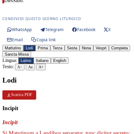
Dies
Sabb.
CONDIVIDI QUESTO GIORNO LITURGICO
WhatsApp
Telegram
Facebook
X
Email
Copia link
Mattutino
Lodi
Prima
Terza
Sesta
Nona
Vespri
Compieta
Sancta Missa
Lingua:
Latino
Italiano
English
Testo:
A−
Aa
A+
Lodi
Scarica PDF
Incipit
Incipit
Si Matutinum a Laudibus separatur, tunc dicitur secreto: