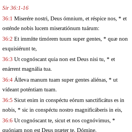
Sir 36:1-16
36:1
Miserére nostri, Deus ómnium, et réspice nos, * et
osténde nobis lucem miseratiónum tuárum:
36:2
Et immítte timórem tuum super gentes, * quæ non
exquisiérunt te,
36:3
Ut cognóscant quia non est Deus nisi tu, * et
enárrent magnália tua.
36:4
Álleva manum tuam super gentes aliénas, * ut
vídeant poténtiam tuam.
36:5
Sicut enim in conspéctu eórum sanctificátus es in
nobis, * sic in conspéctu nostro magnificáberis in eis,
36:6
Ut cognóscant te, sicut et nos cognóvimus, *
quóniam non est Deus præter te, Dómine.