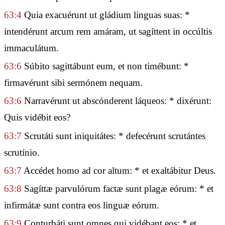
63:4
Quia exacuérunt ut gládium linguas suas: *
intendérunt arcum rem amáram, ut sagíttent in occúltis
immaculátum.
63:6
Súbito sagittábunt eum, et non timébunt: *
firmavérunt sibi sermónem nequam.
63:6
Narravérunt ut abscónderent láqueos: * dixérunt:
Quis vidébit eos?
63:7
Scrutáti sunt iniquitátes: * defecérunt scrutántes
scrutínio.
63:7
Accédet homo ad cor altum: * et exaltábitur Deus.
63:8
Sagíttæ parvulórum factæ sunt plagæ eórum: * et
infirmátæ sunt contra eos linguæ eórum.
63:9
Conturbáti sunt omnes qui vidébant eos: * et