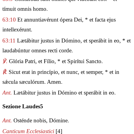
tímuit omnis homo.
63:10
Et annuntiavérunt ópera Dei, * et facta ejus
intellexérunt.
63:11
Lætábitur justus in Dómino, et sperábit in eo, * et
laudabúntur omnes recti corde.
℣.
Glória Patri, et Fílio, * et Spirítui Sancto.
℟.
Sicut erat in princípio, et nunc, et semper, * et in
sǽcula sæculórum. Amen.
Ant.
Lætábitur justus in Dómino et sperábit in eo.
Sezione Laudes5
Ant.
Osténde nobis, Dómine.
Canticum Ecclesiastici
[4]