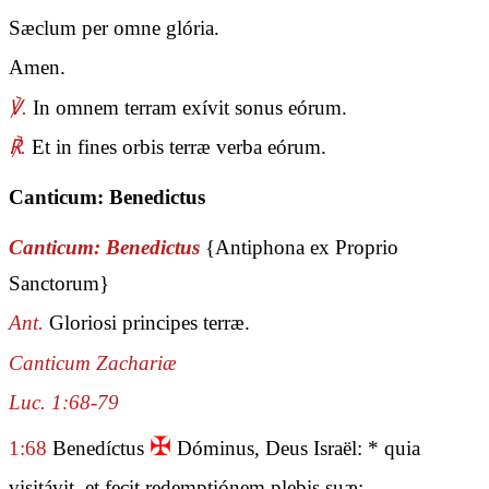
Sæclum per omne glória.
Amen.
℣.
In omnem terram exívit sonus eórum.
℟.
Et in fines orbis terræ verba eórum.
Canticum: Benedictus
Canticum: Benedictus
{Antiphona ex Proprio
Sanctorum}
Ant.
Gloriosi principes terræ.
Canticum Zachariæ
Luc. 1:68-79
✠
1:68
Benedíctus
Dóminus, Deus Israël: * quia
visitávit, et fecit redemptiónem plebis suæ: