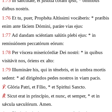
1:75
In sanctitáte, et justítia coram ipso, * ómnibus
diébus nostris.
1:76
Et tu, puer, Prophéta Altíssimi vocáberis: * præíbis
enim ante fáciem Dómini, paráre vias ejus:
1:77
Ad dandam sciéntiam salútis plebi ejus: * in
remissiónem peccatórum eórum:
1:78
Per víscera misericórdiæ Dei nostri: * in quibus
visitávit nos, óriens ex alto:
1:79
Illumináre his, qui in ténebris, et in umbra mortis
sedent: * ad dirigéndos pedes nostros in viam pacis.
℣.
Glória Patri, et Fílio, * et Spirítui Sancto.
℟.
Sicut erat in princípio, et nunc, et semper, * et in
sǽcula sæculórum. Amen.