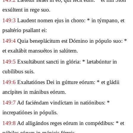
exsúltent in rege suo.
149:3
Laudent nomen ejus in choro: * in týmpano, et
psaltério psallant ei:
149:4
Quia beneplácitum est Dómino in pópulo suo: *
et exaltábit mansuétos in salútem.
149:5
Exsultábunt sancti in glória: * lætabúntur in
cubílibus suis.
149:6
Exaltatiónes Dei in gútture eórum: * et gládii
ancípites in mánibus eórum.
149:7
Ad faciéndam vindíctam in natiónibus: *
increpatiónes in pópulis.
149:8
Ad alligándos reges eórum in compédibus: * et
nóbiles eórum in mánicis férreis.