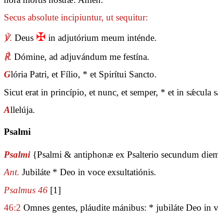
Secus absolute incipiuntur, ut sequitur:
✠
℣.
Deus
in adjutórium meum inténde.
℟.
Dómine, ad adjuvándum me festína.
G
lória Patri, et Fílio, * et Spirítui Sancto.
Sicut erat in princípio, et nunc, et semper, * et in sǽcul
A
llelúja.
Psalmi
Psalmi
{Psalmi & antiphonæ ex Psalterio secundum die
Ant.
Jubiláte * Deo in voce exsultatiónis.
Psalmus 46
[1]
46:2
Omnes gentes, pláudite mánibus: * jubiláte Deo in vo