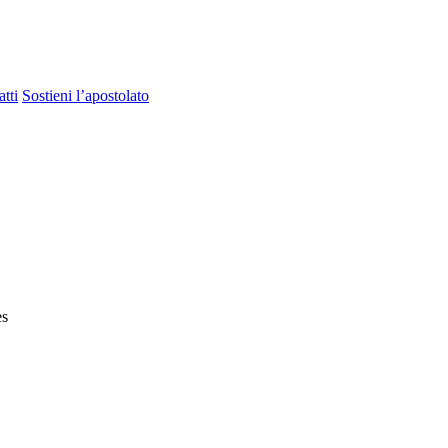
tti
Sostieni l’apostolato
es