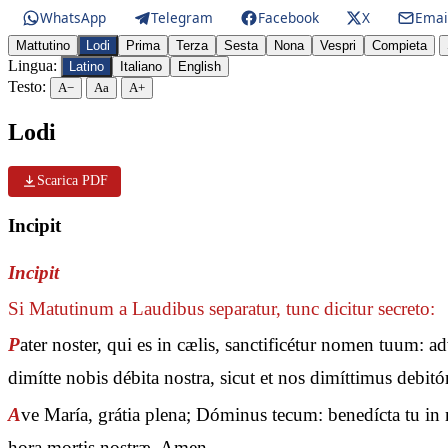
WhatsApp
Telegram
Facebook
X
Emai
Mattutino
Lodi
Prima
Terza
Sesta
Nona
Vespri
Compieta
Lingua:
Latino
Italiano
English
Testo:
A−
Aa
A+
Lodi
Scarica PDF
Incipit
Incipit
Si Matutinum a Laudibus separatur, tunc dicitur secreto:
P
ater noster, qui es in cælis, sanctificétur nomen tuum: 
dimítte nobis débita nostra, sicut et nos dimíttimus debit
A
ve María, grátia plena; Dóminus tecum: benedícta tu in m
hora mortis nostræ. Amen.