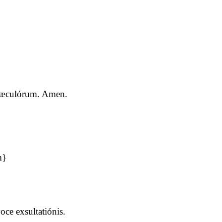
a sæculórum. Amen.
m}
ce exsultatiónis.