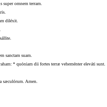
us super omnem terram.
ris.
m diléxit.
.
állite.
.
dem sanctam suam.
am: * quóniam dii fortes terræ veheménter eleváti sunt.
cula sæculórum. Amen.