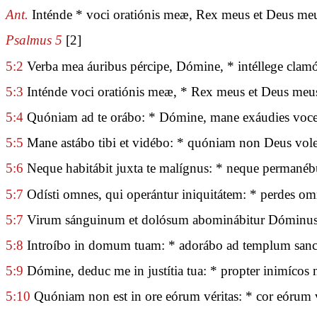
Ant.
Inténde * voci oratiónis meæ, Rex meus et Deus me
Psalmus 5
[2]
5:2
Verba mea áuribus pércipe, Dómine, * intéllege cla
5:3
Inténde voci oratiónis meæ, * Rex meus et Deus meu
5:4
Quóniam ad te orábo: * Dómine, mane exáudies vo
5:5
Mane astábo tibi et vidébo: * quóniam non Deus volen
5:6
Neque habitábit juxta te malígnus: * neque permanébun
5:7
Odísti omnes, qui operántur iniquitátem: * perdes o
5:7
Virum sánguinum et dolósum abominábitur Dóminus: 
5:8
Introíbo in domum tuam: * adorábo ad templum sanc
5:9
Dómine, deduc me in justítia tua: * propter inimícos
5:10
Quóniam non est in ore eórum véritas: * cor eórum 