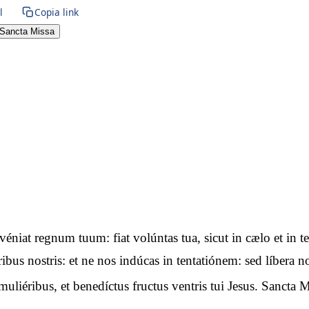
l
Copia link
Sancta Missa
advéniat regnum tuum: fiat volúntas tua, sicut in cælo et i
óribus nostris: et ne nos indúcas in tentatiónem: sed líbera
uliéribus, et benedíctus fructus ventris tui Jesus. Sancta M