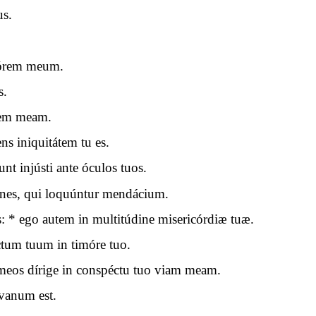
us.
mórem meum.
s.
cem meam.
s iniquitátem tu es.
t injústi ante óculos tuos.
mnes, qui loquúntur mendácium.
* ego autem in multitúdine misericórdiæ tuæ.
tum tuum in timóre tuo.
 meos dírige in conspéctu tuo viam meam.
vanum est.