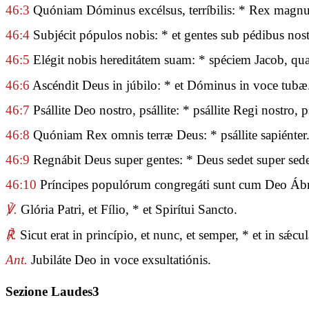
46:3
Quóniam Dóminus excélsus, terríbilis: * Rex magn
46:4
Subjécit pópulos nobis: * et gentes sub pédibus nost
46:5
Elégit nobis hereditátem suam: * spéciem Jacob, qua
46:6
Ascéndit Deus in júbilo: * et Dóminus in voce tubæ
46:7
Psállite Deo nostro, psállite: * psállite Regi nostro, ps
46:8
Quóniam Rex omnis terræ Deus: * psállite sapiénter
46:9
Regnábit Deus super gentes: * Deus sedet super se
46:10
Príncipes populórum congregáti sunt cum Deo Ábrah
℣.
Glória Patri, et Fílio, * et Spirítui Sancto.
℟.
Sicut erat in princípio, et nunc, et semper, * et in sǽ
Ant.
Jubiláte Deo in voce exsultatiónis.
Sezione Laudes3