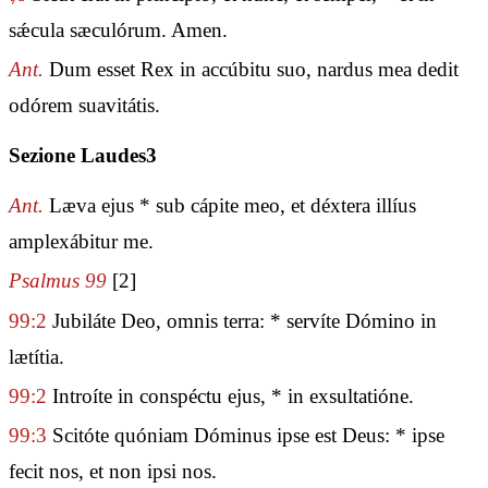
sǽcula sæculórum. Amen.
Ant.
Dum esset Rex in accúbitu suo, nardus mea dedit
odórem suavitátis.
Sezione Laudes3
Ant.
Læva ejus * sub cápite meo, et déxtera illíus
amplexábitur me.
Psalmus 99
[2]
99:2
Jubiláte Deo, omnis terra: * servíte Dómino in
lætítia.
99:2
Introíte in conspéctu ejus, * in exsultatióne.
99:3
Scitóte quóniam Dóminus ipse est Deus: * ipse
fecit nos, et non ipsi nos.