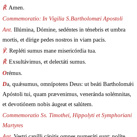
℟.
Amen.
Commemoratio: In Vigilia S.Bartholomæi Apostoli
Ant.
Illúmina, Dómine, sedéntes in ténebris et umbra
mortis, et dírige pedes nostros in viam pacis.
℣.
Repléti sumus mane misericórdia tua.
℟.
Exsultávimus, et delectáti sumus.
O
rémus.
D
a, quǽsumus, omnípotens Deus: ut beáti Bartholomǽi
Apóstoli tui, quam prævenimus, veneránda solémnitas,
et devotiónem nobis áugeat et salútem.
Commemoratio Ss. Timothei, Hippolyti et Symphoriani
Martyres
Ant.
Vestri capílli cápitis omnes numeráti sunt: nolíte