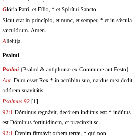
G
lória Patri, et Fílio, * et Spirítui Sancto.
Sicut erat in princípio, et nunc, et semper, * et in sǽcula
sæculórum. Amen.
A
llelúja.
Psalmi
Psalmi
{Psalmi & antiphonæ ex Commune aut Festo}
Ant.
Dum esset Rex * in accúbitu suo, nardus mea dedit
odórem suavitátis.
Psalmus 92
[1]
92:1
Dóminus regnávit, decórem indútus est: * indútus
est Dóminus fortitúdinem, et præcínxit se.
92:1
Étenim firmávit orbem terræ, * qui non