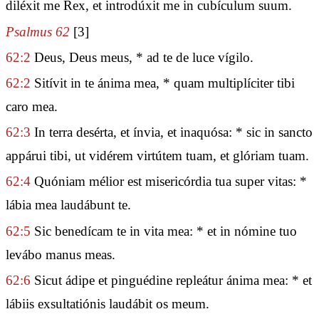
diléxit me Rex, et introdúxit me in cubículum suum.
Psalmus 62
[3]
62:2
Deus, Deus meus, * ad te de luce vígilo.
62:2
Sitívit in te ánima mea, * quam multiplíciter tibi
caro mea.
62:3
In terra desérta, et ínvia, et inaquósa: * sic in sancto
appárui tibi, ut vidérem virtútem tuam, et glóriam tuam.
62:4
Quóniam mélior est misericórdia tua super vitas: *
lábia mea laudábunt te.
62:5
Sic benedícam te in vita mea: * et in nómine tuo
levábo manus meas.
62:6
Sicut ádipe et pinguédine repleátur ánima mea: * et
lábiis exsultatiónis laudábit os meum.