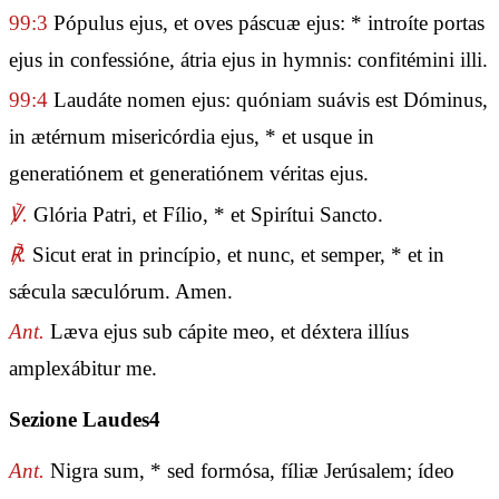
99:3
Pópulus ejus, et oves páscuæ ejus: * introíte portas
ejus in confessióne, átria ejus in hymnis: confitémini illi.
99:4
Laudáte nomen ejus: quóniam suávis est Dóminus,
in ætérnum misericórdia ejus, * et usque in
generatiónem et generatiónem véritas ejus.
℣.
Glória Patri, et Fílio, * et Spirítui Sancto.
℟.
Sicut erat in princípio, et nunc, et semper, * et in
sǽcula sæculórum. Amen.
Ant.
Læva ejus sub cápite meo, et déxtera illíus
amplexábitur me.
Sezione Laudes4
Ant.
Nigra sum, * sed formósa, fíliæ Jerúsalem; ídeo