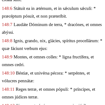
148:6
Státuit ea in ætérnum, et in sǽculum sǽculi: *
præcéptum pósuit, et non præteríbit.
148:7
Laudáte Dóminum de terra, * dracónes, et omnes
abýssi.
148:8
Ignis, grando, nix, glácies, spíritus procellárum: *
quæ fáciunt verbum ejus:
148:9
Montes, et omnes colles: * ligna fructífera, et
omnes cedri.
148:10
Béstiæ, et univérsa pécora: * serpéntes, et
vólucres pennátæ:
148:11
Reges terræ, et omnes pópuli: * príncipes, et
omnes júdices terræ.