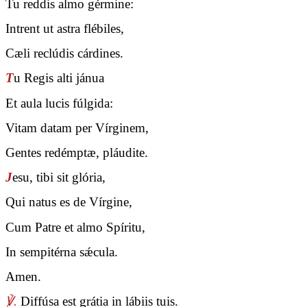
Tu reddis almo gérmine:
Intrent ut astra flébiles,
Cæli reclúdis cárdines.
T
u Regis alti jánua
Et aula lucis fúlgida:
Vitam datam per Vírginem,
Gentes redémptæ, pláudite.
J
esu, tibi sit glória,
Qui natus es de Vírgine,
Cum Patre et almo Spíritu,
In sempitérna sǽcula.
Amen.
℣.
Diffúsa est grátia in lábiis tuis.