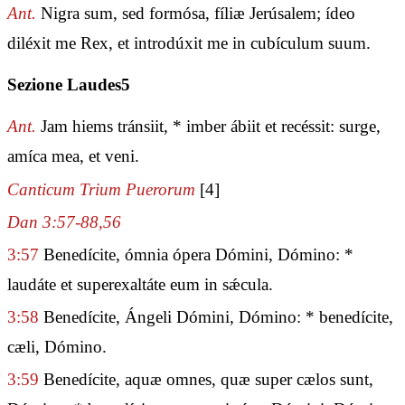
Ant.
Nigra sum, sed formósa, fíliæ Jerúsalem; ídeo
diléxit me Rex, et introdúxit me in cubículum suum.
Sezione Laudes5
Ant.
Jam hiems tránsiit, * imber ábiit et recéssit: surge,
amíca mea, et veni.
Canticum Trium Puerorum
[4]
Dan 3:57-88,56
3:57
Benedícite, ómnia ópera Dómini, Dómino: *
laudáte et superexaltáte eum in sǽcula.
3:58
Benedícite, Ángeli Dómini, Dómino: * benedícite,
cæli, Dómino.
3:59
Benedícite, aquæ omnes, quæ super cælos sunt,