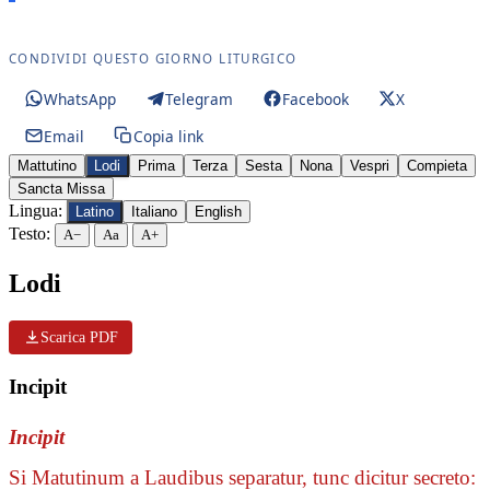
CONDIVIDI QUESTO GIORNO LITURGICO
WhatsApp
Telegram
Facebook
X
Email
Copia link
Mattutino
Lodi
Prima
Terza
Sesta
Nona
Vespri
Compieta
Sancta Missa
Lingua:
Latino
Italiano
English
Testo:
A−
Aa
A+
Lodi
Scarica PDF
Incipit
Incipit
Si Matutinum a Laudibus separatur, tunc dicitur secreto: