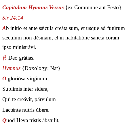
Capitulum Hymnus Versus
{ex Commune aut Festo}
Sir 24:14
A
b inítio et ante sǽcula creáta sum, et usque ad futúrum
sǽculum non désinam, et in habitatióne sancta coram
ipso ministrávi.
℟.
Deo grátias.
Hymnus
{Doxology: Nat}
O
gloriósa vírginum,
Sublímis inter sídera,
Qui te creávit, párvulum
Lacténte nutris úbere.
Q
uod Heva tristis ábstulit,