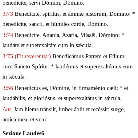
benedícite, servi Dómini, Dómino.
3:73
Benedícite, spíritus, et ánimæ justórum, Dómino: *
benedícite, sancti, et húmiles corde, Dómino.
3:74
Benedícite, Ananía, Azaría, Mísaël, Dómino: *
laudáte et superexaltáte eum in sǽcula.
3:75
(Fit reverentia:)
Benedicámus Patrem et Fílium
cum Sancto Spíritu: * laudémus et superexaltémus eum
in sǽcula.
3:56
Benedíctus es, Dómine, in firmaménto cæli: * et
laudábilis, et gloriósus, et superexaltátus in sǽcula.
Ant.
Jam hiems tránsiit, imber ábiit et recéssit: surge,
amíca mea, et veni.
Sezione Laudes6