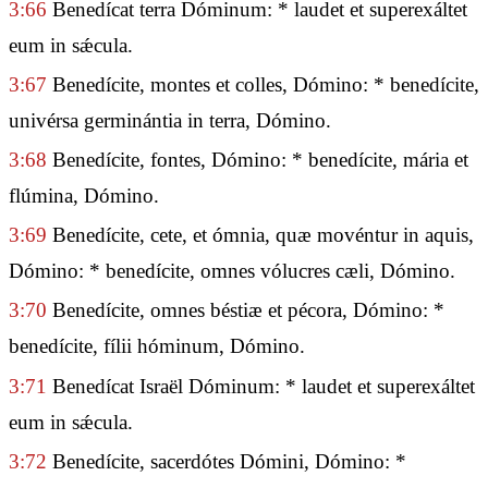
3:66
Benedícat terra Dóminum: * laudet et superexáltet
eum in sǽcula.
3:67
Benedícite, montes et colles, Dómino: * benedícite,
univérsa germinántia in terra, Dómino.
3:68
Benedícite, fontes, Dómino: * benedícite, mária et
flúmina, Dómino.
3:69
Benedícite, cete, et ómnia, quæ movéntur in aquis,
Dómino: * benedícite, omnes vólucres cæli, Dómino.
3:70
Benedícite, omnes béstiæ et pécora, Dómino: *
benedícite, fílii hóminum, Dómino.
3:71
Benedícat Israël Dóminum: * laudet et superexáltet
eum in sǽcula.
3:72
Benedícite, sacerdótes Dómini, Dómino: *