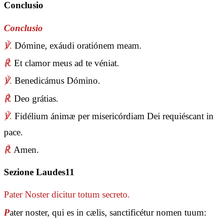
Conclusio
Conclusio
℣.
Dómine, exáudi oratiónem meam.
℟.
Et clamor meus ad te véniat.
℣.
Benedicámus Dómino.
℟.
Deo grátias.
℣.
Fidélium ánimæ per misericórdiam Dei requiéscant in
pace.
℟.
Amen.
Sezione Laudes11
Pater Noster
dicitur totum secreto.
P
ater noster, qui es in cælis, sanctificétur nomen tuum: