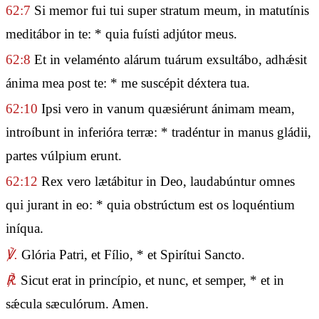
62:7
Si memor fui tui super stratum meum, in matutínis
meditábor in te: * quia fuísti adjútor meus.
62:8
Et in velaménto alárum tuárum exsultábo, adhǽsit
ánima mea post te: * me suscépit déxtera tua.
62:10
Ipsi vero in vanum quæsiérunt ánimam meam,
introíbunt in inferióra terræ: * tradéntur in manus gládii,
partes vúlpium erunt.
62:12
Rex vero lætábitur in Deo, laudabúntur omnes
qui jurant in eo: * quia obstrúctum est os loquéntium
iníqua.
℣.
Glória Patri, et Fílio, * et Spirítui Sancto.
℟.
Sicut erat in princípio, et nunc, et semper, * et in
sǽcula sæculórum. Amen.