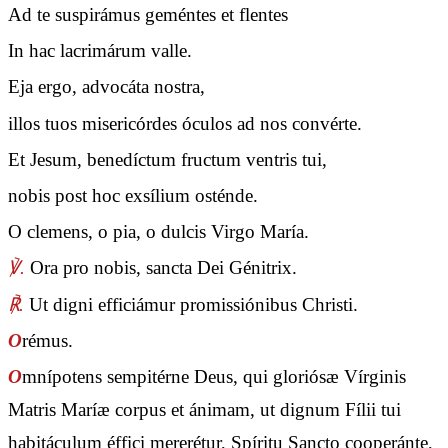
Ad te suspirámus geméntes et flentes
In hac lacrimárum valle.
Eja ergo, advocáta nostra,
illos tuos misericórdes óculos ad nos convérte.
Et Jesum, benedíctum fructum ventris tui,
nobis post hoc exsílium osténde.
O clemens, o pia, o dulcis Virgo María.
℣.
Ora pro nobis, sancta Dei Génitrix.
℟.
Ut digni efficiámur promissiónibus Christi.
O
rémus.
O
mnípotens sempitérne Deus, qui gloriósæ Vírginis
Matris Maríæ corpus et ánimam, ut dignum Fílii tui
habitáculum éffici mererétur, Spíritu Sancto cooperánte,