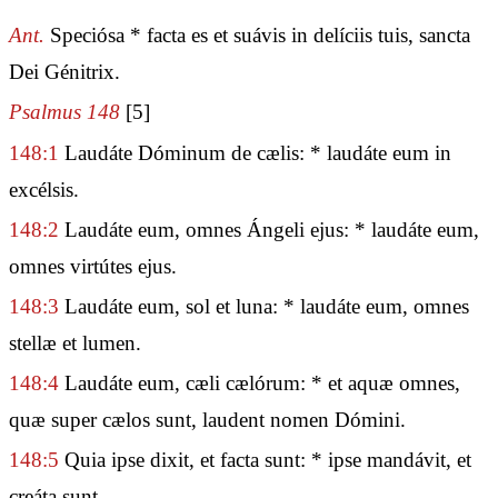
Ant.
Speciósa * facta es et suávis in delíciis tuis, sancta
Dei Génitrix.
Psalmus 148
[5]
148:1
Laudáte Dóminum de cælis: * laudáte eum in
excélsis.
148:2
Laudáte eum, omnes Ángeli ejus: * laudáte eum,
omnes virtútes ejus.
148:3
Laudáte eum, sol et luna: * laudáte eum, omnes
stellæ et lumen.
148:4
Laudáte eum, cæli cælórum: * et aquæ omnes,
quæ super cælos sunt, laudent nomen Dómini.
148:5
Quia ipse dixit, et facta sunt: * ipse mandávit, et
creáta sunt.