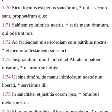
1:70
Sicut locútus est per os sanctórum, * qui a sǽculo
sunt, prophetárum ejus:
1:71
Salútem ex inimícis nostris, * et de manu ómnium,
qui odérunt nos.
1:72
Ad faciéndam misericórdiam cum pátribus nostris:
* et memorári testaménti sui sancti.
1:73
Jusjurándum, quod jurávit ad Ábraham patrem
nostrum, * datúrum se nobis:
1:74
Ut sine timóre, de manu inimicórum nostrórum
liberáti, * serviámus illi.
1:75
In sanctitáte, et justítia coram ipso, * ómnibus
diébus nostris.
1:76
Et tu, puer, Prophéta Altíssimi vocáberis: * præíbis