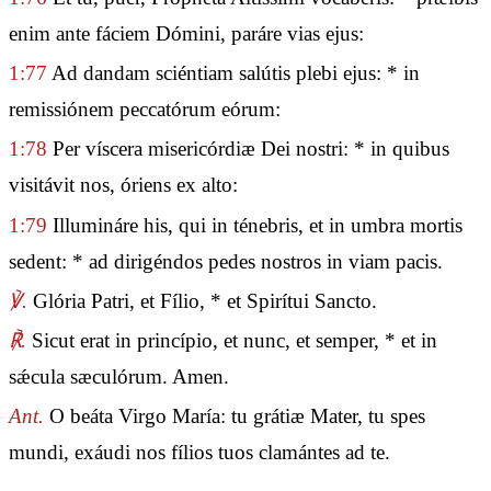
enim ante fáciem Dómini, paráre vias ejus:
1:77
Ad dandam sciéntiam salútis plebi ejus: * in
remissiónem peccatórum eórum:
1:78
Per víscera misericórdiæ Dei nostri: * in quibus
visitávit nos, óriens ex alto:
1:79
Illumináre his, qui in ténebris, et in umbra mortis
sedent: * ad dirigéndos pedes nostros in viam pacis.
℣.
Glória Patri, et Fílio, * et Spirítui Sancto.
℟.
Sicut erat in princípio, et nunc, et semper, * et in
sǽcula sæculórum. Amen.
Ant.
O beáta Virgo María: tu grátiæ Mater, tu spes
mundi, exáudi nos fílios tuos clamántes ad te.