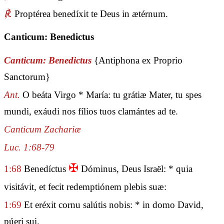
℟.
Proptérea benedíxit te Deus in ætérnum.
Canticum: Benedictus
Canticum: Benedictus
{Antiphona ex Proprio
Sanctorum}
Ant.
O beáta Virgo * María: tu grátiæ Mater, tu spes
mundi, exáudi nos fílios tuos clamántes ad te.
Canticum Zachariæ
Luc. 1:68-79
✠
1:68
Benedíctus
Dóminus, Deus Israël: * quia
visitávit, et fecit redemptiónem plebis suæ:
1:69
Et eréxit cornu salútis nobis: * in domo David,
púeri sui.