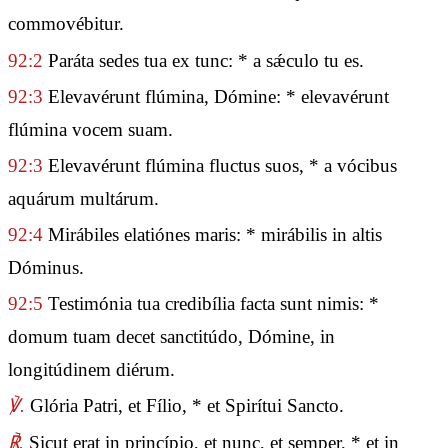
commovébitur.
92:2
Paráta sedes tua ex tunc: * a sǽculo tu es.
92:3
Elevavérunt flúmina, Dómine: * elevavérunt
flúmina vocem suam.
92:3
Elevavérunt flúmina fluctus suos, * a vócibus
aquárum multárum.
92:4
Mirábiles elatiónes maris: * mirábilis in altis
Dóminus.
92:5
Testimónia tua credibília facta sunt nimis: *
domum tuam decet sanctitúdo, Dómine, in
longitúdinem diérum.
℣.
Glória Patri, et Fílio, * et Spirítui Sancto.
℟.
Sicut erat in princípio, et nunc, et semper, * et in