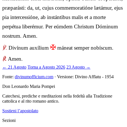
præparásti: da, ut, cujus commemoratióne lætámur, ejus
pia intercessióne, ab instántibus malis et a morte
perpétua liberémur. Per eúmdem Christum Dóminum
nostrum. Amen.
✠
℣.
Divínum auxílium
máneat semper nobíscum.
℟.
Amen.
← 21 Agosto
Torna a Agosto 2026
23 Agosto →
Fonte:
divinumofficium.com
· Versione: Divino Afflatu - 1954
Don Leonardo Maria Pompei
Catechesi, prediche e meditazioni nella fedeltà alla Tradizione
cattolica e al rito romano antico.
Sostieni l’apostolato
Sezioni