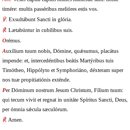
timére: multis passéribus melióres estis vos.
℣.
Exsultábunt Sancti in glória.
℟.
Lætabúntur in cubílibus suis.
O
rémus.
A
uxílium tuum nobis, Dómine, quǽsumus, placátus
impende: et, intercedéntibus beátis Martýribus tuis
Timótheo, Hippólyto et Symphoriáno, déxteram super
nos tuæ propitiatiónis exténde.
P
er Dóminum nostrum Jesum Christum, Fílium tuum:
qui tecum vivit et regnat in unitáte Spíritus Sancti, Deus,
per ómnia sǽcula sæculórum.
℟.
Amen.