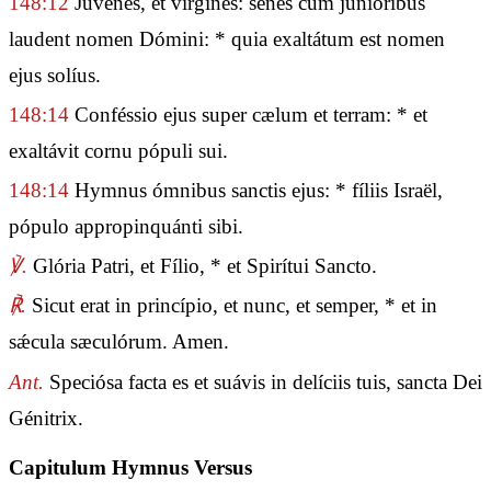
148:12
Júvenes, et vírgines: senes cum junióribus
laudent nomen Dómini: * quia exaltátum est nomen
ejus solíus.
148:14
Conféssio ejus super cælum et terram: * et
exaltávit cornu pópuli sui.
148:14
Hymnus ómnibus sanctis ejus: * fíliis Israël,
pópulo appropinquánti sibi.
℣.
Glória Patri, et Fílio, * et Spirítui Sancto.
℟.
Sicut erat in princípio, et nunc, et semper, * et in
sǽcula sæculórum. Amen.
Ant.
Speciósa facta es et suávis in delíciis tuis, sancta Dei
Génitrix.
Capitulum Hymnus Versus