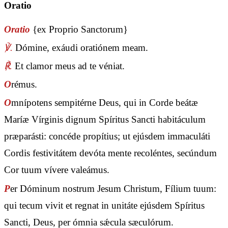
Oratio
Oratio
{ex Proprio Sanctorum}
℣.
Dómine, exáudi oratiónem meam.
℟.
Et clamor meus ad te véniat.
O
rémus.
O
mnípotens sempitérne Deus, qui in Corde beátæ
Maríæ Vírginis dignum Spíritus Sancti habitáculum
præparásti: concéde propítius; ut ejúsdem immaculáti
Cordis festivitátem devóta mente recoléntes, secúndum
Cor tuum vívere valeámus.
P
er Dóminum nostrum Jesum Christum, Fílium tuum:
qui tecum vivit et regnat in unitáte ejúsdem Spíritus
Sancti, Deus, per ómnia sǽcula sæculórum.