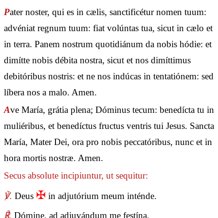
P
ater noster, qui es in cælis, sanctificétur nomen tuum:
advéniat regnum tuum: fiat volúntas tua, sicut in cælo et
in terra. Panem nostrum quotidiánum da nobis hódie: et
dimítte nobis débita nostra, sicut et nos dimíttimus
debitóribus nostris: et ne nos indúcas in tentatiónem: sed
líbera nos a malo. Amen.
A
ve María, grátia plena; Dóminus tecum: benedícta tu in
muliéribus, et benedíctus fructus ventris tui Jesus. Sancta
María, Mater Dei, ora pro nobis peccatóribus, nunc et in
hora mortis nostræ. Amen.
Secus absolute incipiuntur, ut sequitur:
✠
℣.
Deus
in adjutórium meum inténde.
℟.
Dómine, ad adjuvándum me festína.