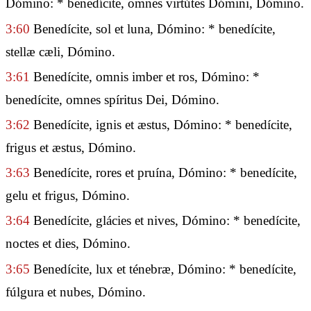
Dómino: * benedícite, omnes virtútes Dómini, Dómino.
3:60
Benedícite, sol et luna, Dómino: * benedícite,
stellæ cæli, Dómino.
3:61
Benedícite, omnis imber et ros, Dómino: *
benedícite, omnes spíritus Dei, Dómino.
3:62
Benedícite, ignis et æstus, Dómino: * benedícite,
frigus et æstus, Dómino.
3:63
Benedícite, rores et pruína, Dómino: * benedícite,
gelu et frigus, Dómino.
3:64
Benedícite, glácies et nives, Dómino: * benedícite,
noctes et dies, Dómino.
3:65
Benedícite, lux et ténebræ, Dómino: * benedícite,
fúlgura et nubes, Dómino.