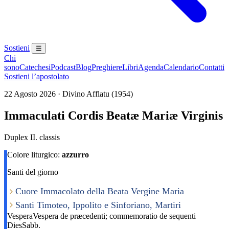
Sostieni
☰
Chi
sono
Catechesi
Podcast
Blog
Preghiere
Libri
Agenda
Calendario
Contatti
Sostieni l’apostolato
22 Agosto 2026 · Divino Afflatu (1954)
Immaculati Cordis Beatæ Mariæ Virginis
Duplex II. classis
Colore liturgico:
azzurro
Santi del giorno
Cuore Immacolato della Beata Vergine Maria
Santi Timoteo, Ippolito e Sinforiano, Martiri
Vespera
Vespera de præcedenti; commemoratio de sequenti
Dies
Sabb.