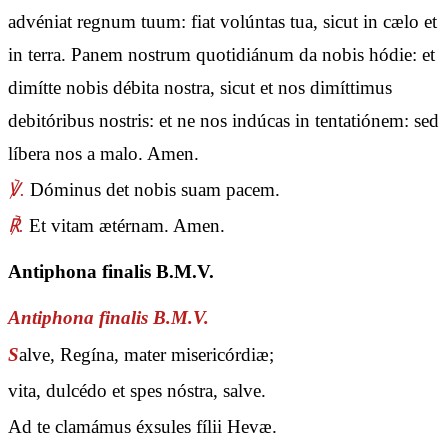
advéniat regnum tuum: fiat volúntas tua, sicut in cælo et
in terra. Panem nostrum quotidiánum da nobis hódie: et
dimítte nobis débita nostra, sicut et nos dimíttimus
debitóribus nostris: et ne nos indúcas in tentatiónem: sed
líbera nos a malo. Amen.
℣.
Dóminus det nobis suam pacem.
℟.
Et vitam ætérnam. Amen.
Antiphona finalis B.M.V.
Antiphona finalis B.M.V.
S
alve, Regína, mater misericórdiæ;
vita, dulcédo et spes nóstra, salve.
Ad te clamámus éxsules fílii Hevæ.