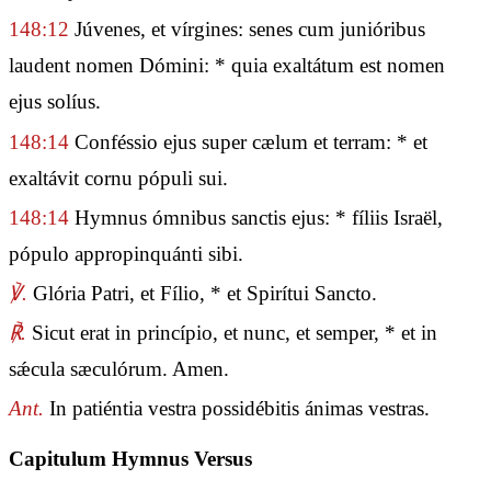
148:12
Júvenes, et vírgines: senes cum junióribus
laudent nomen Dómini: * quia exaltátum est nomen
ejus solíus.
148:14
Conféssio ejus super cælum et terram: * et
exaltávit cornu pópuli sui.
148:14
Hymnus ómnibus sanctis ejus: * fíliis Israël,
pópulo appropinquánti sibi.
℣.
Glória Patri, et Fílio, * et Spirítui Sancto.
℟.
Sicut erat in princípio, et nunc, et semper, * et in
sǽcula sæculórum. Amen.
Ant.
In patiéntia vestra possidébitis ánimas vestras.
Capitulum Hymnus Versus