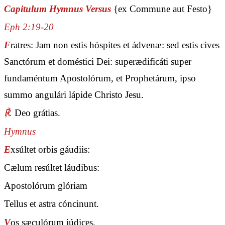
Capitulum Hymnus Versus
{ex Commune aut Festo}
Eph 2:19-20
F
ratres: Jam non estis hóspites et ádvenæ: sed estis cives
Sanctórum et doméstici Dei: superædificáti super
fundaméntum Apostolórum, et Prophetárum, ipso
summo angulári lápide Christo Jesu.
℟.
Deo grátias.
Hymnus
E
xsúltet orbis gáudiis:
Cælum resúltet láudibus:
Apostolórum glóriam
Tellus et astra cóncinunt.
V
os sæculórum júdices,