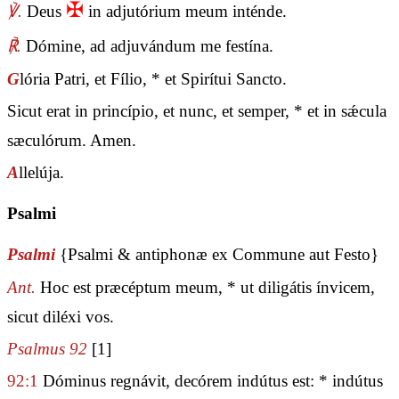
✠
℣.
Deus
in adjutórium meum inténde.
℟.
Dómine, ad adjuvándum me festína.
G
lória Patri, et Fílio, * et Spirítui Sancto.
Sicut erat in princípio, et nunc, et semper, * et in sǽcula
sæculórum. Amen.
A
llelúja.
Psalmi
Psalmi
{Psalmi & antiphonæ ex Commune aut Festo}
Ant.
Hoc est præcéptum meum, * ut diligátis ínvicem,
sicut diléxi vos.
Psalmus 92
[1]
92:1
Dóminus regnávit, decórem indútus est: * indútus