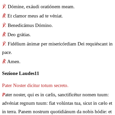
℣.
Dómine, exáudi oratiónem meam.
℟.
Et clamor meus ad te véniat.
℣.
Benedicámus Dómino.
℟.
Deo grátias.
℣.
Fidélium ánimæ per misericórdiam Dei requiéscant in
pace.
℟.
Amen.
Sezione Laudes11
Pater Noster
dicitur totum secreto.
P
ater noster, qui es in cælis, sanctificétur nomen tuum:
advéniat regnum tuum: fiat volúntas tua, sicut in cælo et
in terra. Panem nostrum quotidiánum da nobis hódie: et