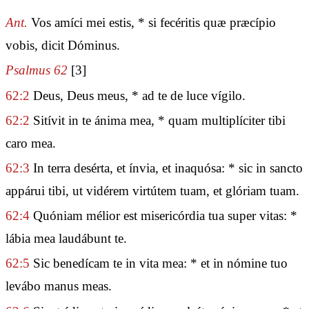
Ant.
Vos amíci mei estis, * si fecéritis quæ præcípio
vobis, dicit Dóminus.
Psalmus 62
[3]
62:2
Deus, Deus meus, * ad te de luce vígilo.
62:2
Sitívit in te ánima mea, * quam multiplíciter tibi
caro mea.
62:3
In terra desérta, et ínvia, et inaquósa: * sic in sancto
appárui tibi, ut vidérem virtútem tuam, et glóriam tuam.
62:4
Quóniam mélior est misericórdia tua super vitas: *
lábia mea laudábunt te.
62:5
Sic benedícam te in vita mea: * et in nómine tuo
levábo manus meas.