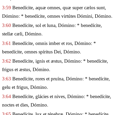
3:59
Benedícite, aquæ omnes, quæ super cælos sunt,
Dómino: * benedícite, omnes virtútes Dómini, Dómino.
3:60
Benedícite, sol et luna, Dómino: * benedícite,
stellæ cæli, Dómino.
3:61
Benedícite, omnis imber et ros, Dómino: *
benedícite, omnes spíritus Dei, Dómino.
3:62
Benedícite, ignis et æstus, Dómino: * benedícite,
frigus et æstus, Dómino.
3:63
Benedícite, rores et pruína, Dómino: * benedícite,
gelu et frigus, Dómino.
3:64
Benedícite, glácies et nives, Dómino: * benedícite,
noctes et dies, Dómino.
3:65
Benedícite, lux et ténebræ, Dómino: * benedícite,