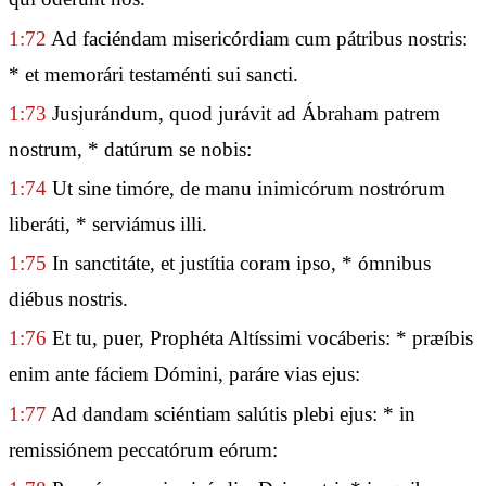
1:72
Ad faciéndam misericórdiam cum pátribus nostris:
* et memorári testaménti sui sancti.
1:73
Jusjurándum, quod jurávit ad Ábraham patrem
nostrum, * datúrum se nobis:
1:74
Ut sine timóre, de manu inimicórum nostrórum
liberáti, * serviámus illi.
1:75
In sanctitáte, et justítia coram ipso, * ómnibus
diébus nostris.
1:76
Et tu, puer, Prophéta Altíssimi vocáberis: * præíbis
enim ante fáciem Dómini, paráre vias ejus:
1:77
Ad dandam sciéntiam salútis plebi ejus: * in
remissiónem peccatórum eórum: