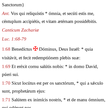
Sanctorum}
Ant.
Vos qui reliquístis * ómnia, et secúti estis me,
céntuplum accipiétis, et vitam ætérnam possidébitis.
Canticum Zachariæ
Luc. 1:68-79
✠
1:68
Benedíctus
Dóminus, Deus Israël: * quia
visitávit, et fecit redemptiónem plebis suæ:
1:69
Et eréxit cornu salútis nobis: * in domo David,
púeri sui.
1:70
Sicut locútus est per os sanctórum, * qui a sǽculo
sunt, prophetárum ejus:
1:71
Salútem ex inimícis nostris, * et de manu ómnium,
qui odérunt nos.