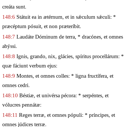
creáta sunt.
148:6
Státuit ea in ætérnum, et in sǽculum sǽculi: *
præcéptum pósuit, et non præteríbit.
148:7
Laudáte Dóminum de terra, * dracónes, et omnes
abýssi.
148:8
Ignis, grando, nix, glácies, spíritus procellárum: *
quæ fáciunt verbum ejus:
148:9
Montes, et omnes colles: * ligna fructífera, et
omnes cedri.
148:10
Béstiæ, et univérsa pécora: * serpéntes, et
vólucres pennátæ:
148:11
Reges terræ, et omnes pópuli: * príncipes, et
omnes júdices terræ.