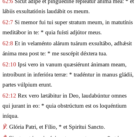
62:6
Sicut ádipe et pinguédine repleátur ánima mea: * et
lábiis exsultatiónis laudábit os meum.
62:7
Si memor fui tui super stratum meum, in matutínis
meditábor in te: * quia fuísti adjútor meus.
62:8
Et in velaménto alárum tuárum exsultábo, adhǽsit
ánima mea post te: * me suscépit déxtera tua.
62:10
Ipsi vero in vanum quæsiérunt ánimam meam,
introíbunt in inferióra terræ: * tradéntur in manus gládii,
partes vúlpium erunt.
62:12
Rex vero lætábitur in Deo, laudabúntur omnes
qui jurant in eo: * quia obstrúctum est os loquéntium
iníqua.
℣.
Glória Patri, et Fílio, * et Spirítui Sancto.