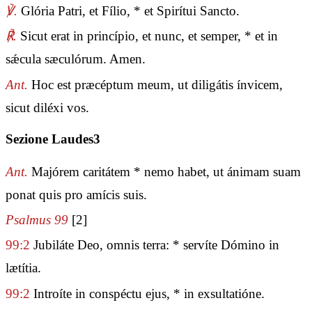
℣.
Glória Patri, et Fílio, * et Spirítui Sancto.
℟.
Sicut erat in princípio, et nunc, et semper, * et in
sǽcula sæculórum. Amen.
Ant.
Hoc est præcéptum meum, ut diligátis ínvicem,
sicut diléxi vos.
Sezione Laudes3
Ant.
Majórem caritátem * nemo habet, ut ánimam suam
ponat quis pro amícis suis.
Psalmus 99
[2]
99:2
Jubiláte Deo, omnis terra: * servíte Dómino in
lætítia.
99:2
Introíte in conspéctu ejus, * in exsultatióne.