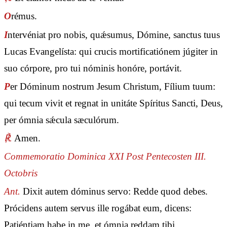
O
rémus.
I
ntervéniat pro nobis, quǽsumus, Dómine, sanctus tuus
Lucas Evangelísta: qui crucis mortificatiónem júgiter in
suo córpore, pro tui nóminis honóre, portávit.
P
er Dóminum nostrum Jesum Christum, Fílium tuum:
qui tecum vivit et regnat in unitáte Spíritus Sancti, Deus,
per ómnia sǽcula sæculórum.
℟.
Amen.
Commemoratio Dominica XXI Post Pentecosten III.
Octobris
Ant.
Dixit autem dóminus servo: Redde quod debes.
Prócidens autem servus ille rogábat eum, dicens:
Patiéntiam habe in me, et ómnia reddam tibi.