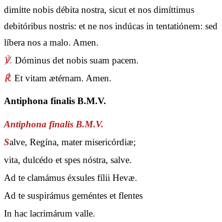
dimítte nobis débita nostra, sicut et nos dimíttimus
debitóribus nostris: et ne nos indúcas in tentatiónem: sed
líbera nos a malo. Amen.
℣.
Dóminus det nobis suam pacem.
℟.
Et vitam ætérnam. Amen.
Antiphona finalis B.M.V.
Antiphona finalis B.M.V.
S
alve, Regína, mater misericórdiæ;
vita, dulcédo et spes nóstra, salve.
Ad te clamámus éxsules fílii Hevæ.
Ad te suspirámus geméntes et flentes
In hac lacrimárum valle.