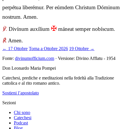
perpétua liberémur. Per eúmdem Christum Dóminum
nostrum. Amen.
✠
℣.
Divínum auxílium
máneat semper nobíscum.
℟.
Amen.
← 17 Ottobre
Torna a Ottobre 2026
19 Ottobre →
Fonte:
divinumofficium.com
· Versione: Divino Afflatu - 1954
Don Leonardo Maria Pompei
Catechesi, prediche e meditazioni nella fedeltà alla Tradizione
cattolica e al rito romano antico.
Sostieni l’apostolato
Sezioni
Chi sono
Catechesi
Podcast
Blog