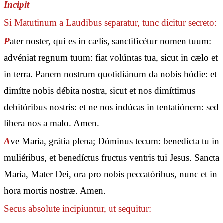
Incipit
Si Matutinum a Laudibus separatur, tunc dicitur secreto:
P
ater noster, qui es in cælis, sanctificétur nomen tuum:
advéniat regnum tuum: fiat volúntas tua, sicut in cælo et
in terra. Panem nostrum quotidiánum da nobis hódie: et
dimítte nobis débita nostra, sicut et nos dimíttimus
debitóribus nostris: et ne nos indúcas in tentatiónem: sed
líbera nos a malo. Amen.
A
ve María, grátia plena; Dóminus tecum: benedícta tu in
muliéribus, et benedíctus fructus ventris tui Jesus. Sancta
María, Mater Dei, ora pro nobis peccatóribus, nunc et in
hora mortis nostræ. Amen.
Secus absolute incipiuntur, ut sequitur: