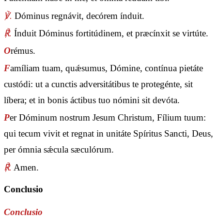
℣.
Dóminus regnávit, decórem índuit.
℟.
Índuit Dóminus fortitúdinem, et præcínxit se virtúte.
O
rémus.
F
amíliam tuam, quǽsumus, Dómine, contínua pietáte
custódi: ut a cunctis adversitátibus te protegénte, sit
líbera; et in bonis áctibus tuo nómini sit devóta.
P
er Dóminum nostrum Jesum Christum, Fílium tuum:
qui tecum vivit et regnat in unitáte Spíritus Sancti, Deus,
per ómnia sǽcula sæculórum.
℟.
Amen.
Conclusio
Conclusio