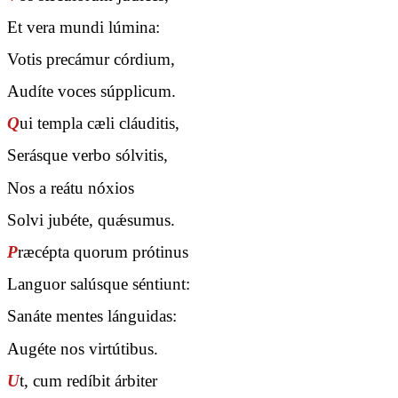
Et vera mundi lúmina:
Votis precámur córdium,
Audíte voces súpplicum.
Q
ui templa cæli cláuditis,
Serásque verbo sólvitis,
Nos a reátu nóxios
Solvi jubéte, quǽsumus.
P
ræcépta quorum prótinus
Languor salúsque séntiunt:
Sanáte mentes lánguidas:
Augéte nos virtútibus.
U
t, cum redíbit árbiter