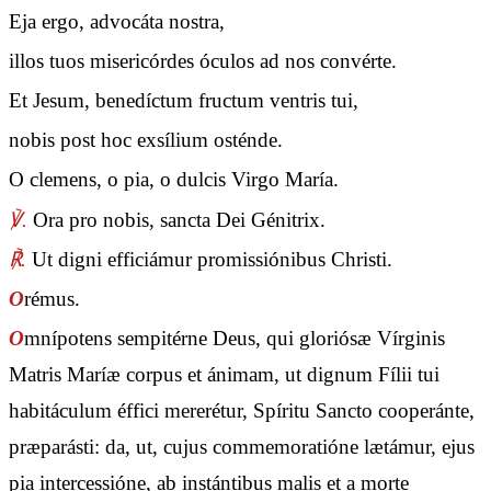
Eja ergo, advocáta nostra,
illos tuos misericórdes óculos ad nos convérte.
Et Jesum, benedíctum fructum ventris tui,
nobis post hoc exsílium osténde.
O clemens, o pia, o dulcis Virgo María.
℣.
Ora pro nobis, sancta Dei Génitrix.
℟.
Ut digni efficiámur promissiónibus Christi.
O
rémus.
O
mnípotens sempitérne Deus, qui gloriósæ Vírginis
Matris Maríæ corpus et ánimam, ut dignum Fílii tui
habitáculum éffici mererétur, Spíritu Sancto cooperánte,
præparásti: da, ut, cujus commemoratióne lætámur, ejus
pia intercessióne, ab instántibus malis et a morte