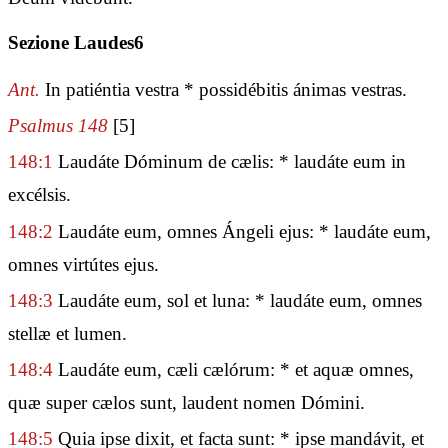
Sezione Laudes6
Ant.
In patiéntia vestra * possidébitis ánimas vestras.
Psalmus 148
[5]
148:1
Laudáte Dóminum de cælis: * laudáte eum in
excélsis.
148:2
Laudáte eum, omnes Ángeli ejus: * laudáte eum,
omnes virtútes ejus.
148:3
Laudáte eum, sol et luna: * laudáte eum, omnes
stellæ et lumen.
148:4
Laudáte eum, cæli cælórum: * et aquæ omnes,
quæ super cælos sunt, laudent nomen Dómini.
148:5
Quia ipse dixit, et facta sunt: * ipse mandávit, et