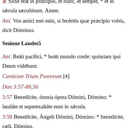
℟.
Sicut erat in princípio, et nunc, et semper, * et in
sǽcula sæculórum. Amen.
Ant.
Vos amíci mei estis, si fecéritis quæ præcípio vobis,
dicit Dóminus.
Sezione Laudes5
Ant.
Beáti pacífici, * beáti mundo corde: quóniam ipsi
Deum vidébunt.
Canticum Trium Puerorum
[4]
Dan 3:57-88,56
3:57
Benedícite, ómnia ópera Dómini, Dómino: *
laudáte et superexaltáte eum in sǽcula.
3:58
Benedícite, Ángeli Dómini, Dómino: * benedícite,
cæli, Dómino.