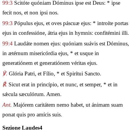
99:3
Scitóte quóniam Dóminus ipse est Deus: * ipse
fecit nos, et non ipsi nos.
99:3
Pópulus ejus, et oves páscuæ ejus: * introíte portas
ejus in confessióne, átria ejus in hymnis: confitémini illi.
99:4
Laudáte nomen ejus: quóniam suávis est Dóminus,
in ætérnum misericórdia ejus, * et usque in
generatiónem et generatiónem véritas ejus.
℣.
Glória Patri, et Fílio, * et Spirítui Sancto.
℟.
Sicut erat in princípio, et nunc, et semper, * et in
sǽcula sæculórum. Amen.
Ant.
Majórem caritátem nemo habet, ut ánimam suam
ponat quis pro amícis suis.
Sezione Laudes4