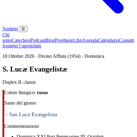
Sostieni
☰
Chi
sono
Catechesi
Podcast
Blog
Preghiere
Libri
Agenda
Calendario
Contatti
Sostieni l’apostolato
18 Ottobre 2026 · Divino Afflatu (1954) · Domenica
S. Lucæ Evangelistæ
Duplex II. classis
Colore liturgico:
rosso
Santo del giorno
San Luca Evangelista
Commemorazioni
Dominica XXI Post Pentecosten III. Octobris