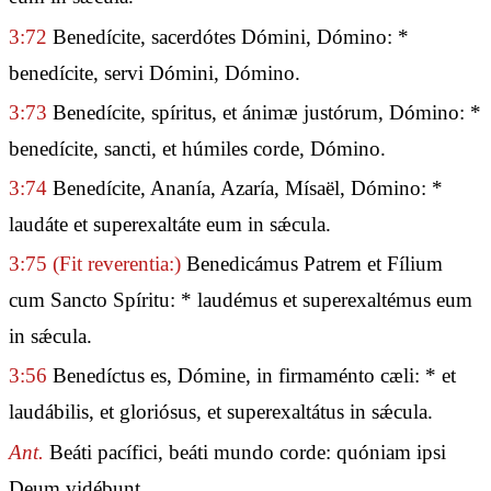
3:72
Benedícite, sacerdótes Dómini, Dómino: *
benedícite, servi Dómini, Dómino.
3:73
Benedícite, spíritus, et ánimæ justórum, Dómino: *
benedícite, sancti, et húmiles corde, Dómino.
3:74
Benedícite, Ananía, Azaría, Mísaël, Dómino: *
laudáte et superexaltáte eum in sǽcula.
3:75
(Fit reverentia:)
Benedicámus Patrem et Fílium
cum Sancto Spíritu: * laudémus et superexaltémus eum
in sǽcula.
3:56
Benedíctus es, Dómine, in firmaménto cæli: * et
laudábilis, et gloriósus, et superexaltátus in sǽcula.
Ant.
Beáti pacífici, beáti mundo corde: quóniam ipsi
Deum vidébunt.