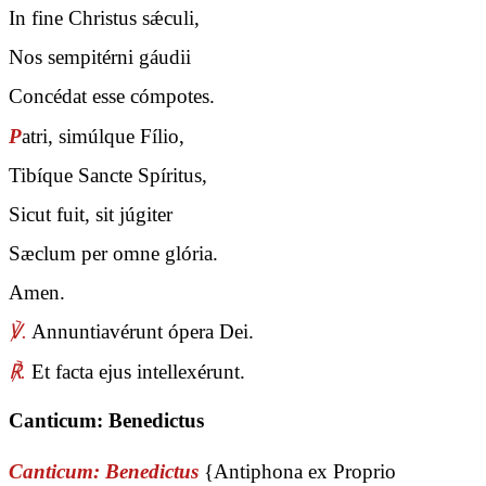
In fine Christus sǽculi,
Nos sempitérni gáudii
Concédat esse cómpotes.
P
atri, simúlque Fílio,
Tibíque Sancte Spíritus,
Sicut fuit, sit júgiter
Sæclum per omne glória.
Amen.
℣.
Annuntiavérunt ópera Dei.
℟.
Et facta ejus intellexérunt.
Canticum: Benedictus
Canticum: Benedictus
{Antiphona ex Proprio