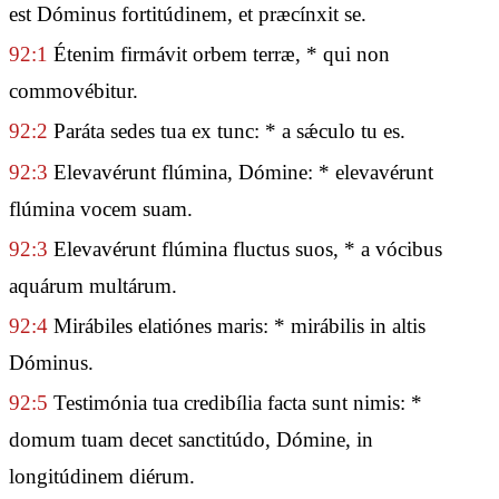
est Dóminus fortitúdinem, et præcínxit se.
92:1
Étenim firmávit orbem terræ, * qui non
commovébitur.
92:2
Paráta sedes tua ex tunc: * a sǽculo tu es.
92:3
Elevavérunt flúmina, Dómine: * elevavérunt
flúmina vocem suam.
92:3
Elevavérunt flúmina fluctus suos, * a vócibus
aquárum multárum.
92:4
Mirábiles elatiónes maris: * mirábilis in altis
Dóminus.
92:5
Testimónia tua credibília facta sunt nimis: *
domum tuam decet sanctitúdo, Dómine, in
longitúdinem diérum.