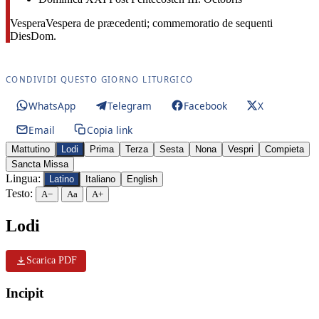
Vespera
Vespera de præcedenti; commemoratio de sequenti
Dies
Dom.
CONDIVIDI QUESTO GIORNO LITURGICO
WhatsApp
Telegram
Facebook
X
Email
Copia link
Mattutino
Lodi
Prima
Terza
Sesta
Nona
Vespri
Compieta
Sancta Missa
Lingua:
Latino
Italiano
English
Testo:
A−
Aa
A+
Lodi
Scarica PDF
Incipit