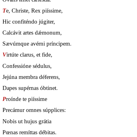
T
e, Christe, Rex piíssime,
Hic confiténdo júgiter,
Calcávit artes dǽmonum,
Sævúmque avérni príncipem.
V
irtúte clarus, et fide,
Confessióne sédulus,
Jejúna membra déferens,
Dapes supérnas óbtinet.
P
roínde te piíssime
Precámur omnes súpplices:
Nobis ut hujus grátia
Pœnas remíttas débitas.