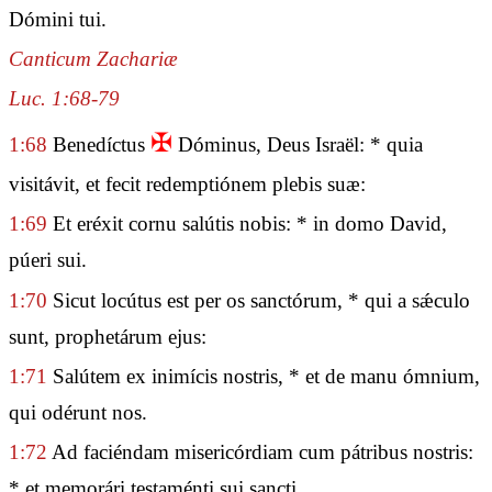
Dómini tui.
Canticum Zachariæ
Luc. 1:68-79
✠
1:68
Benedíctus
Dóminus, Deus Israël: * quia
visitávit, et fecit redemptiónem plebis suæ:
1:69
Et eréxit cornu salútis nobis: * in domo David,
púeri sui.
1:70
Sicut locútus est per os sanctórum, * qui a sǽculo
sunt, prophetárum ejus:
1:71
Salútem ex inimícis nostris, * et de manu ómnium,
qui odérunt nos.
1:72
Ad faciéndam misericórdiam cum pátribus nostris:
* et memorári testaménti sui sancti.