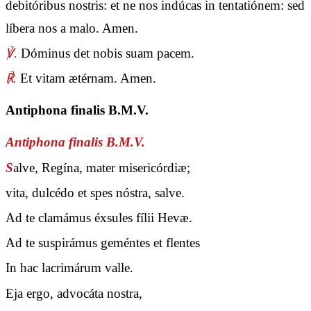
debitóribus nostris: et ne nos indúcas in tentatiónem: sed
líbera nos a malo. Amen.
℣.
Dóminus det nobis suam pacem.
℟.
Et vitam ætérnam. Amen.
Antiphona finalis B.M.V.
Antiphona finalis B.M.V.
S
alve, Regína, mater misericórdiæ;
vita, dulcédo et spes nóstra, salve.
Ad te clamámus éxsules fílii Hevæ.
Ad te suspirámus geméntes et flentes
In hac lacrimárum valle.
Eja ergo, advocáta nostra,