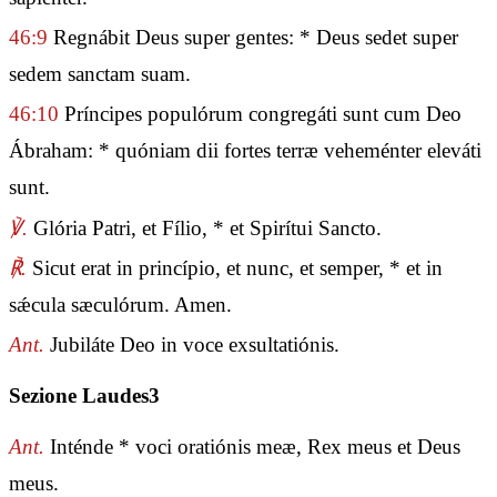
46:9
Regnábit Deus super gentes: * Deus sedet super
sedem sanctam suam.
46:10
Príncipes populórum congregáti sunt cum Deo
Ábraham: * quóniam dii fortes terræ veheménter eleváti
sunt.
℣.
Glória Patri, et Fílio, * et Spirítui Sancto.
℟.
Sicut erat in princípio, et nunc, et semper, * et in
sǽcula sæculórum. Amen.
Ant.
Jubiláte Deo in voce exsultatiónis.
Sezione Laudes3
Ant.
Inténde * voci oratiónis meæ, Rex meus et Deus
meus.