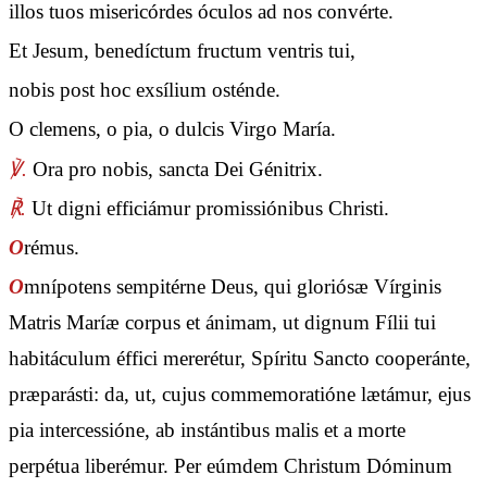
illos tuos misericórdes óculos ad nos convérte.
Et Jesum, benedíctum fructum ventris tui,
nobis post hoc exsílium osténde.
O clemens, o pia, o dulcis Virgo María.
℣.
Ora pro nobis, sancta Dei Génitrix.
℟.
Ut digni efficiámur promissiónibus Christi.
O
rémus.
O
mnípotens sempitérne Deus, qui gloriósæ Vírginis
Matris Maríæ corpus et ánimam, ut dignum Fílii tui
habitáculum éffici mererétur, Spíritu Sancto cooperánte,
præparásti: da, ut, cujus commemoratióne lætámur, ejus
pia intercessióne, ab instántibus malis et a morte
perpétua liberémur. Per eúmdem Christum Dóminum