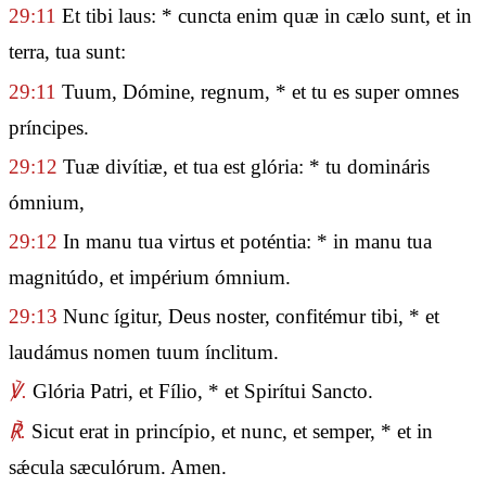
29:11
Et tibi laus: * cuncta enim quæ in cælo sunt, et in
terra, tua sunt:
29:11
Tuum, Dómine, regnum, * et tu es super omnes
príncipes.
29:12
Tuæ divítiæ, et tua est glória: * tu domináris
ómnium,
29:12
In manu tua virtus et poténtia: * in manu tua
magnitúdo, et impérium ómnium.
29:13
Nunc ígitur, Deus noster, confitémur tibi, * et
laudámus nomen tuum ínclitum.
℣.
Glória Patri, et Fílio, * et Spirítui Sancto.
℟.
Sicut erat in princípio, et nunc, et semper, * et in
sǽcula sæculórum. Amen.