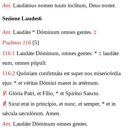
Ant.
Laudámus nomen tuum ínclitum, Deus noster.
Sezione Laudes6
Ant.
Laudáte * Dóminum omnes gentes.
‡
Psalmus 116
[5]
116:1
Laudáte Dóminum, omnes gentes: *
‡
laudáte
eum, omnes pópuli:
116:2
Quóniam confirmáta est super nos misericórdia
ejus: * et véritas Dómini manet in ætérnum.
℣.
Glória Patri, et Fílio, * et Spirítui Sancto.
℟.
Sicut erat in princípio, et nunc, et semper, * et in
sǽcula sæculórum. Amen.
Ant.
Laudáte Dóminum omnes gentes.