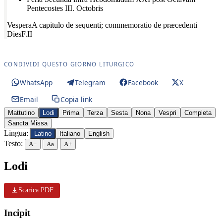
Pentecostes III. Octobris
Vespera
A capitulo de sequenti; commemoratio de præcedenti
Dies
F.II
CONDIVIDI QUESTO GIORNO LITURGICO
WhatsApp
Telegram
Facebook
X
Email
Copia link
Mattutino
Lodi
Prima
Terza
Sesta
Nona
Vespri
Compieta
Sancta Missa
Lingua:
Latino
Italiano
English
Testo:
A−
Aa
A+
Lodi
Scarica PDF
Incipit