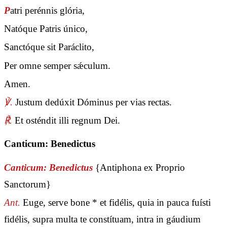
P
atri perénnis glória,
Natóque Patris único,
Sanctóque sit Paráclito,
Per omne semper sǽculum.
Amen.
℣.
Justum dedúxit Dóminus per vias rectas.
℟.
Et osténdit illi regnum Dei.
Canticum: Benedictus
Canticum: Benedictus
{Antiphona ex Proprio
Sanctorum}
Ant.
Euge, serve bone * et fidélis, quia in pauca fuísti
fidélis, supra multa te constítuam, intra in gáudium