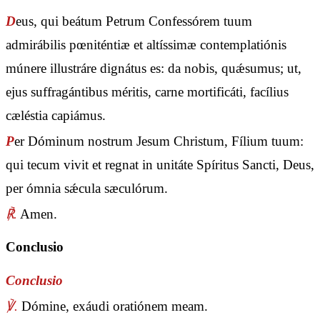
D
eus, qui beátum Petrum Confessórem tuum
admirábilis pœniténtiæ et altíssimæ contemplatiónis
múnere illustráre dignátus es: da nobis, quǽsumus; ut,
ejus suffragántibus méritis, carne mortificáti, facílius
cæléstia capiámus.
P
er Dóminum nostrum Jesum Christum, Fílium tuum:
qui tecum vivit et regnat in unitáte Spíritus Sancti, Deus,
per ómnia sǽcula sæculórum.
℟.
Amen.
Conclusio
Conclusio
℣.
Dómine, exáudi oratiónem meam.