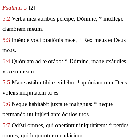
Psalmus 5
[2]
5:2
Verba mea áuribus pércipe, Dómine, * intéllege
clamórem meum.
5:3
Inténde voci oratiónis meæ, * Rex meus et Deus
meus.
5:4
Quóniam ad te orábo: * Dómine, mane exáudies
vocem meam.
5:5
Mane astábo tibi et vidébo: * quóniam non Deus
volens iniquitátem tu es.
5:6
Neque habitábit juxta te malígnus: * neque
permanébunt injústi ante óculos tuos.
5:7
Odísti omnes, qui operántur iniquitátem: * perdes
omnes, qui loquúntur mendácium.