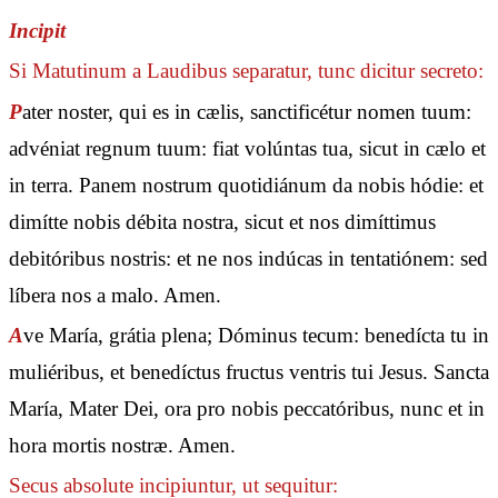
Incipit
Si Matutinum a Laudibus separatur, tunc dicitur secreto:
P
ater noster, qui es in cælis, sanctificétur nomen tuum:
advéniat regnum tuum: fiat volúntas tua, sicut in cælo et
in terra. Panem nostrum quotidiánum da nobis hódie: et
dimítte nobis débita nostra, sicut et nos dimíttimus
debitóribus nostris: et ne nos indúcas in tentatiónem: sed
líbera nos a malo. Amen.
A
ve María, grátia plena; Dóminus tecum: benedícta tu in
muliéribus, et benedíctus fructus ventris tui Jesus. Sancta
María, Mater Dei, ora pro nobis peccatóribus, nunc et in
hora mortis nostræ. Amen.
Secus absolute incipiuntur, ut sequitur: