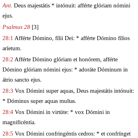
Ant.
Deus majestátis * intónuit: afférte glóriam nómini
ejus.
Psalmus 28
[3]
28:1
Afférte Dómino, fílii Dei: * afférte Dómino fílios
aríetum.
28:2
Afférte Dómino glóriam et honórem, afférte
Dómino glóriam nómini ejus: * adoráte Dóminum in
átrio sancto ejus.
28:3
Vox Dómini super aquas, Deus majestátis intónuit:
* Dóminus super aquas multas.
28:4
Vox Dómini in virtúte: * vox Dómini in
magnificéntia.
28:5
Vox Dómini confringéntis cedros: * et confrínget