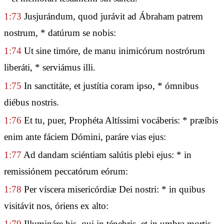
1:73
Jusjurándum, quod jurávit ad Ábraham patrem
nostrum, * datúrum se nobis:
1:74
Ut sine timóre, de manu inimicórum nostrórum
liberáti, * serviámus illi.
1:75
In sanctitáte, et justítia coram ipso, * ómnibus
diébus nostris.
1:76
Et tu, puer, Prophéta Altíssimi vocáberis: * præíbis
enim ante fáciem Dómini, paráre vias ejus:
1:77
Ad dandam sciéntiam salútis plebi ejus: * in
remissiónem peccatórum eórum:
1:78
Per víscera misericórdiæ Dei nostri: * in quibus
visitávit nos, óriens ex alto:
1:79
Illumináre his, qui in ténebris, et in umbra mortis