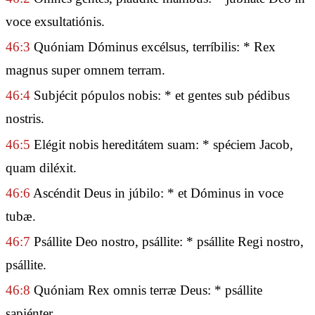
voce exsultatiónis.
46:3
Quóniam Dóminus excélsus, terríbilis: * Rex
magnus super omnem terram.
46:4
Subjécit pópulos nobis: * et gentes sub pédibus
nostris.
46:5
Elégit nobis hereditátem suam: * spéciem Jacob,
quam diléxit.
46:6
Ascéndit Deus in júbilo: * et Dóminus in voce
tubæ.
46:7
Psállite Deo nostro, psállite: * psállite Regi nostro,
psállite.
46:8
Quóniam Rex omnis terræ Deus: * psállite
sapiénter.