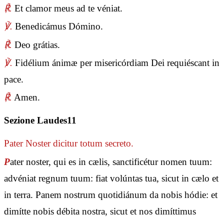
℟.
Et clamor meus ad te véniat.
℣.
Benedicámus Dómino.
℟.
Deo grátias.
℣.
Fidélium ánimæ per misericórdiam Dei requiéscant in
pace.
℟.
Amen.
Sezione Laudes11
Pater Noster
dicitur totum secreto.
P
ater noster, qui es in cælis, sanctificétur nomen tuum:
advéniat regnum tuum: fiat volúntas tua, sicut in cælo et
in terra. Panem nostrum quotidiánum da nobis hódie: et
dimítte nobis débita nostra, sicut et nos dimíttimus