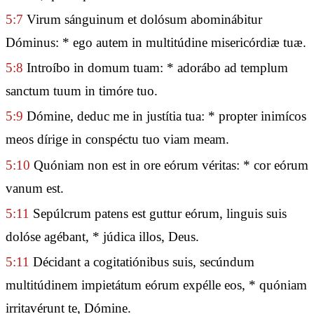
5:7
Virum sánguinum et dolósum abominábitur
Dóminus: * ego autem in multitúdine misericórdiæ tuæ.
5:8
Introíbo in domum tuam: * adorábo ad templum
sanctum tuum in timóre tuo.
5:9
Dómine, deduc me in justítia tua: * propter inimícos
meos dírige in conspéctu tuo viam meam.
5:10
Quóniam non est in ore eórum véritas: * cor eórum
vanum est.
5:11
Sepúlcrum patens est guttur eórum, linguis suis
dolóse agébant, * júdica illos, Deus.
5:11
Décidant a cogitatiónibus suis, secúndum
multitúdinem impietátum eórum expélle eos, * quóniam
irritavérunt te, Dómine.