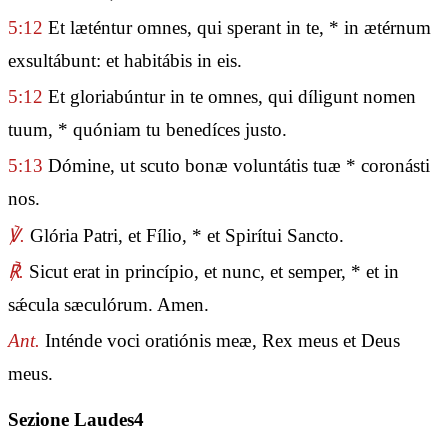
5:12
Et læténtur omnes, qui sperant in te, * in ætérnum
exsultábunt: et habitábis in eis.
5:12
Et gloriabúntur in te omnes, qui díligunt nomen
tuum, * quóniam tu benedíces justo.
5:13
Dómine, ut scuto bonæ voluntátis tuæ * coronásti
nos.
℣.
Glória Patri, et Fílio, * et Spirítui Sancto.
℟.
Sicut erat in princípio, et nunc, et semper, * et in
sǽcula sæculórum. Amen.
Ant.
Inténde voci oratiónis meæ, Rex meus et Deus
meus.
Sezione Laudes4