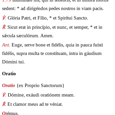
sedent: * ad dirigéndos pedes nostros in viam pacis.
℣.
Glória Patri, et Fílio, * et Spirítui Sancto.
℟.
Sicut erat in princípio, et nunc, et semper, * et in
sǽcula sæculórum. Amen.
Ant.
Euge, serve bone et fidélis, quia in pauca fuísti
fidélis, supra multa te constítuam, intra in gáudium
Dómini tui.
Oratio
Oratio
{ex Proprio Sanctorum}
℣.
Dómine, exáudi oratiónem meam.
℟.
Et clamor meus ad te véniat.
O
rémus.