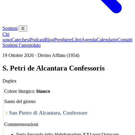
Sostieni
☰
Chi
sono
Catechesi
Podcast
Blog
Preghiere
Libri
Agenda
Calendario
Contatti
Sostieni l’apostolato
19 Ottobre 2026 · Divino Afflatu (1954)
S. Petri de Alcantara Confessoris
Duplex
Colore liturgico:
bianco
Santo del giorno
San Pietro di Alcantara, Confessore
Commemorazioni
Feria Secunda infra Hebdomadam XXI post Octavam