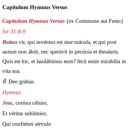
Capitulum Hymnus Versus
Capitulum Hymnus Versus
{ex Commune aut Festo}
Sir 31:8-9
B
eátus vir, qui invéntus est sine mácula, et qui post
aurum non ábiit, nec sperávit in pecúnia et thesáuris.
Quis est hic, et laudábimus eum? fecit enim mirabília in
vita sua.
℟.
Deo grátias.
Hymnus
J
esu, coróna célsior,
Et véritas sublímior,
Qui confiténti sérvulo