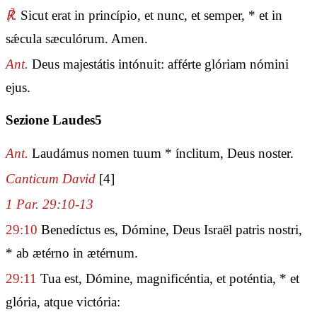
℟.
Sicut erat in princípio, et nunc, et semper, * et in
sǽcula sæculórum. Amen.
Ant.
Deus majestátis intónuit: afférte glóriam nómini
ejus.
Sezione Laudes5
Ant.
Laudámus nomen tuum * ínclitum, Deus noster.
Canticum David
[4]
1 Par. 29:10-13
29:10
Benedíctus es, Dómine, Deus Israël patris nostri,
* ab ætérno in ætérnum.
29:11
Tua est, Dómine, magnificéntia, et poténtia, * et
glória, atque victória: