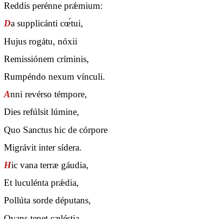
Reddis perénne prǽmium:
D
a supplicánti cœ́tui,
Hujus rogátu, nóxii
Remissiónem críminis,
Rumpéndo nexum vínculi.
A
nni revérso témpore,
Dies refúlsit lúmine,
Quo Sanctus hic de córpore
Migrávit inter sídera.
H
ic vana terræ gáudia,
Et luculénta prǽdia,
Pollúta sorde députans,
Ovans tenet cæléstia.