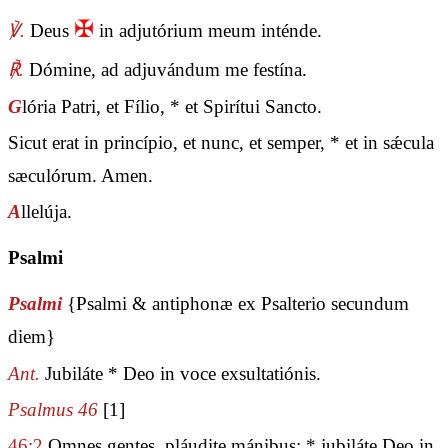
✠
℣.
Deus
in adjutórium meum inténde.
℟.
Dómine, ad adjuvándum me festína.
G
lória Patri, et Fílio, * et Spirítui Sancto.
Sicut erat in princípio, et nunc, et semper, * et in sǽcula
sæculórum. Amen.
A
llelúja.
Psalmi
Psalmi
{Psalmi & antiphonæ ex Psalterio secundum
diem}
Ant.
Jubiláte * Deo in voce exsultatiónis.
Psalmus 46
[1]
46:2
Omnes gentes, pláudite mánibus: * jubiláte Deo in