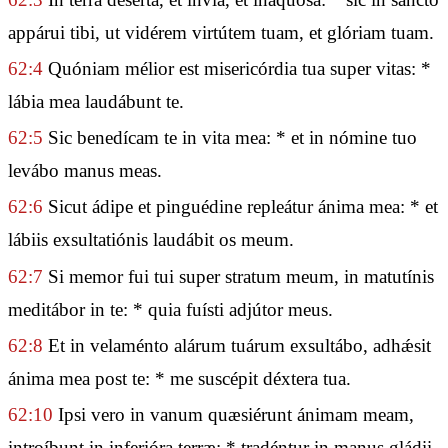
appárui tibi, ut vidérem virtútem tuam, et glóriam tuam.
62:4
Quóniam mélior est misericórdia tua super vitas: *
lábia mea laudábunt te.
62:5
Sic benedícam te in vita mea: * et in nómine tuo
levábo manus meas.
62:6
Sicut ádipe et pinguédine repleátur ánima mea: * et
lábiis exsultatiónis laudábit os meum.
62:7
Si memor fui tui super stratum meum, in matutínis
meditábor in te: * quia fuísti adjútor meus.
62:8
Et in velaménto alárum tuárum exsultábo, adhǽsit
ánima mea post te: * me suscépit déxtera tua.
62:10
Ipsi vero in vanum quæsiérunt ánimam meam,
introíbunt in inferióra terræ: * tradéntur in manus gládii,