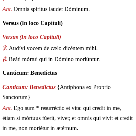
Ant.
Omnis spíritus laudet Dóminum.
Versus (In loco Capituli)
Versus (In loco Capituli)
℣.
Audívi vocem de cælo dicéntem mihi.
℟.
Beáti mórtui qui in Dómino moriúntur.
Canticum: Benedictus
Canticum: Benedictus
{Antiphona ex Proprio
Sanctorum}
Ant.
Ego sum * resurréctio et vita: qui credit in me,
étiam si mórtuus fúerit, vivet; et omnis qui vivit et credit
in me, non moriétur in ætérnum.