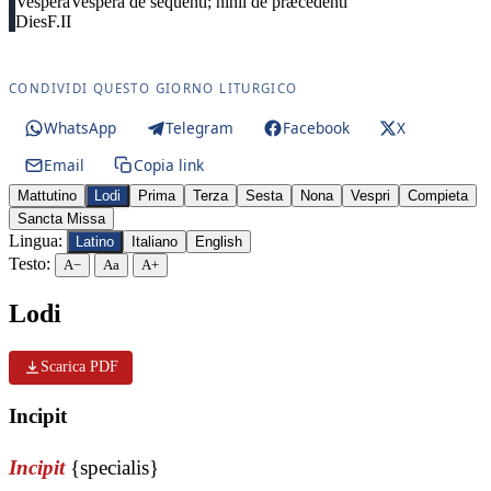
Vespera
Vespera de sequenti; nihil de præcedenti
Dies
F.II
CONDIVIDI QUESTO GIORNO LITURGICO
WhatsApp
Telegram
Facebook
X
Email
Copia link
Mattutino
Lodi
Prima
Terza
Sesta
Nona
Vespri
Compieta
Sancta Missa
Lingua:
Latino
Italiano
English
Testo:
A−
Aa
A+
Lodi
Scarica PDF
Incipit
Incipit
{specialis}