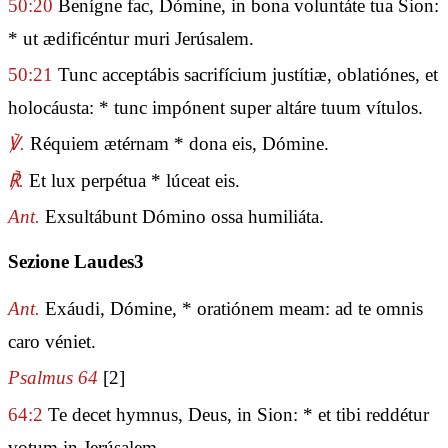
50:20
Benígne fac, Dómine, in bona voluntáte tua Sion:
* ut ædificéntur muri Jerúsalem.
50:21
Tunc acceptábis sacrifícium justítiæ, oblatiónes, et
holocáusta: * tunc impónent super altáre tuum vítulos.
℣.
Réquiem ætérnam * dona eis, Dómine.
℟.
Et lux perpétua * lúceat eis.
Ant.
Exsultábunt Dómino ossa humiliáta.
Sezione Laudes3
Ant.
Exáudi, Dómine, * oratiónem meam: ad te omnis
caro véniet.
Psalmus 64
[2]
64:2
Te decet hymnus, Deus, in Sion: * et tibi reddétur
votum in Jerúsalem.