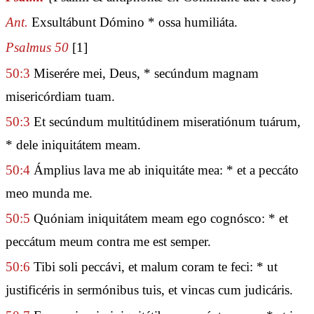
Ant.
Exsultábunt Dómino * ossa humiliáta.
Psalmus 50
[1]
50:3
Miserére mei, Deus, * secúndum magnam
misericórdiam tuam.
50:3
Et secúndum multitúdinem miseratiónum tuárum,
* dele iniquitátem meam.
50:4
Ámplius lava me ab iniquitáte mea: * et a peccáto
meo munda me.
50:5
Quóniam iniquitátem meam ego cognósco: * et
peccátum meum contra me est semper.
50:6
Tibi soli peccávi, et malum coram te feci: * ut
justificéris in sermónibus tuis, et vincas cum judicáris.