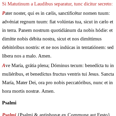
Si Matutinum a Laudibus separatur, tunc dicitur secreto:
P
ater noster, qui es in cælis, sanctificétur nomen tuum:
advéniat regnum tuum: fiat volúntas tua, sicut in cælo et
in terra. Panem nostrum quotidiánum da nobis hódie: et
dimítte nobis débita nostra, sicut et nos dimíttimus
debitóribus nostris: et ne nos indúcas in tentatiónem: sed
líbera nos a malo. Amen.
A
ve María, grátia plena; Dóminus tecum: benedícta tu in
muliéribus, et benedíctus fructus ventris tui Jesus. Sancta
María, Mater Dei, ora pro nobis peccatóribus, nunc et in
hora mortis nostræ. Amen.
Psalmi
Psalmi
{Psalmi & antiphonæ ex Commune aut Festo}