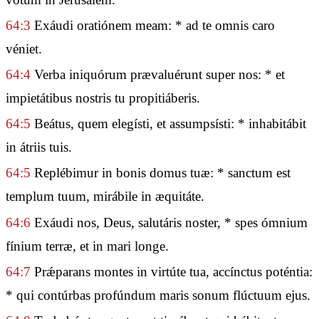
64:3
Exáudi oratiónem meam: * ad te omnis caro
véniet.
64:4
Verba iniquórum prævaluérunt super nos: * et
impietátibus nostris tu propitiáberis.
64:5
Beátus, quem elegísti, et assumpsísti: * inhabitábit
in átriis tuis.
64:5
Replébimur in bonis domus tuæ: * sanctum est
templum tuum, mirábile in æquitáte.
64:6
Exáudi nos, Deus, salutáris noster, * spes ómnium
fínium terræ, et in mari longe.
64:7
Prǽparans montes in virtúte tua, accínctus poténtia:
* qui contúrbas profúndum maris sonum flúctuum ejus.