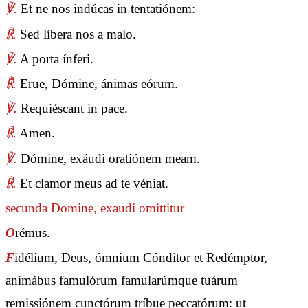
℣.
Et ne nos indúcas in tentatiónem:
℟.
Sed líbera nos a malo.
℣.
A porta ínferi.
℟.
Erue, Dómine, ánimas eórum.
℣.
Requiéscant in pace.
℟.
Amen.
℣.
Dómine, exáudi oratiónem meam.
℟.
Et clamor meus ad te véniat.
secunda
Domine, exaudi
omittitur
O
rémus.
F
idélium, Deus, ómnium Cónditor et Redémptor,
animábus famulórum famularúmque tuárum
remissiónem cunctórum tríbue peccatórum: ut