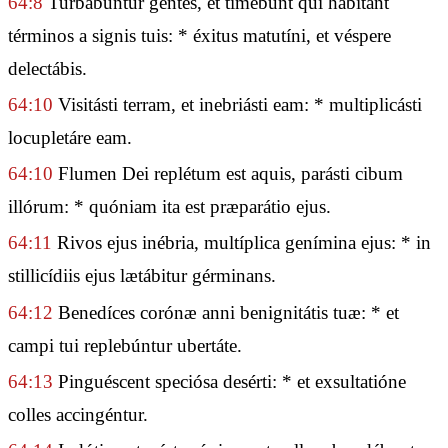
64:8
Turbabúntur gentes, et timébunt qui hábitant
términos a signis tuis: * éxitus matutíni, et véspere
delectábis.
64:10
Visitásti terram, et inebriásti eam: * multiplicásti
locupletáre eam.
64:10
Flumen Dei replétum est aquis, parásti cibum
illórum: * quóniam ita est præparátio ejus.
64:11
Rivos ejus inébria, multíplica genímina ejus: * in
stillicídiis ejus lætábitur gérminans.
64:12
Benedíces corónæ anni benignitátis tuæ: * et
campi tui replebúntur ubertáte.
64:13
Pinguéscent speciósa desérti: * et exsultatióne
colles accingéntur.