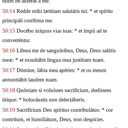
tuum ne áuferas a me.
50:14
Redde mihi lætítiam salutáris tui: * et spíritu
principáli confírma me.
50:15
Docébo iníquos vias tuas: * et ímpii ad te
converténtur.
50:16
Líbera me de sanguínibus, Deus, Deus salútis
meæ: * et exsultábit lingua mea justítiam tuam.
50:17
Dómine, lábia mea apéries: * et os meum
annuntiábit laudem tuam.
50:18
Quóniam si voluísses sacrifícium, dedíssem
útique: * holocáustis non delectáberis.
50:19
Sacrifícium Deo spíritus contribulátus: * cor
contrítum, et humiliátum, Deus, non despícies.