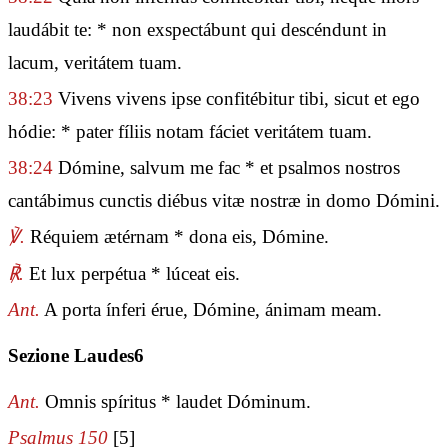
laudábit te: * non exspectábunt qui descéndunt in
lacum, veritátem tuam.
38:23
Vivens vivens ipse confitébitur tibi, sicut et ego
hódie: * pater fíliis notam fáciet veritátem tuam.
38:24
Dómine, salvum me fac * et psalmos nostros
cantábimus cunctis diébus vitæ nostræ in domo Dómini.
℣.
Réquiem ætérnam * dona eis, Dómine.
℟.
Et lux perpétua * lúceat eis.
Ant.
A porta ínferi érue, Dómine, ánimam meam.
Sezione Laudes6
Ant.
Omnis spíritus * laudet Dóminum.
Psalmus 150
[5]