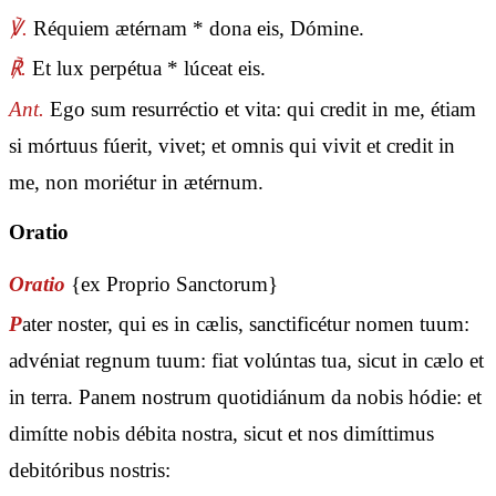
℣.
Réquiem ætérnam * dona eis, Dómine.
℟.
Et lux perpétua * lúceat eis.
Ant.
Ego sum resurréctio et vita: qui credit in me, étiam
si mórtuus fúerit, vivet; et omnis qui vivit et credit in
me, non moriétur in ætérnum.
Oratio
Oratio
{ex Proprio Sanctorum}
P
ater noster, qui es in cælis, sanctificétur nomen tuum:
advéniat regnum tuum: fiat volúntas tua, sicut in cælo et
in terra. Panem nostrum quotidiánum da nobis hódie: et
dimítte nobis débita nostra, sicut et nos dimíttimus
debitóribus nostris: