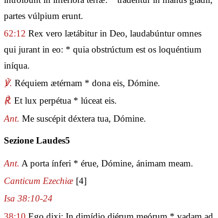
partes vúlpium erunt.
62:12
Rex vero lætábitur in Deo, laudabúntur omnes
qui jurant in eo: * quia obstrúctum est os loquéntium
iníqua.
℣.
Réquiem ætérnam * dona eis, Dómine.
℟.
Et lux perpétua * lúceat eis.
Ant.
Me suscépit déxtera tua, Dómine.
Sezione Laudes5
Ant.
A porta ínferi * érue, Dómine, ánimam meam.
Canticum Ezechiæ
[4]
Isa 38:10-24
38:10
Ego dixi: In dimídio diérum meórum * vadam ad