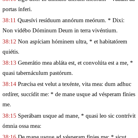
portas ínferi.
38:11
Quæsívi resíduum annórum meórum. * Dixi:
Non vidébo Dóminum Deum in terra vivéntium.
38:12
Non aspíciam hóminem ultra, * et habitatórem
quiétis.
38:13
Generátio mea abláta est, et convolúta est a me, *
quasi tabernáculum pastórum.
38:14
Præcísa est velut a texénte, vita mea: dum adhuc
ordírer, succídit me: * de mane usque ad vésperam fínies
me.
38:15
Sperábam usque ad mane, * quasi leo sic contrívit
ómnia ossa mea:
38:16
De mane usque ad vésperam fínies me: * sicut