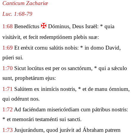
Canticum Zachariæ
Luc. 1:68-79
✠
1:68
Benedíctus
Dóminus, Deus Israël: * quia
visitávit, et fecit redemptiónem plebis suæ:
1:69
Et eréxit cornu salútis nobis: * in domo David,
púeri sui.
1:70
Sicut locútus est per os sanctórum, * qui a sǽculo
sunt, prophetárum ejus:
1:71
Salútem ex inimícis nostris, * et de manu ómnium,
qui odérunt nos.
1:72
Ad faciéndam misericórdiam cum pátribus nostris:
* et memorári testaménti sui sancti.
1:73
Jusjurándum, quod jurávit ad Ábraham patrem