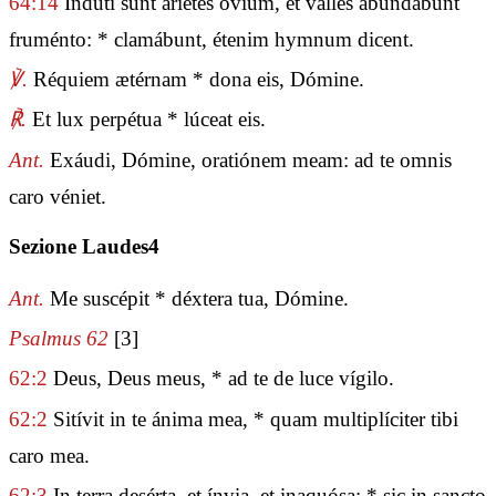
64:14
Indúti sunt aríetes óvium, et valles abundábunt
fruménto: * clamábunt, étenim hymnum dicent.
℣.
Réquiem ætérnam * dona eis, Dómine.
℟.
Et lux perpétua * lúceat eis.
Ant.
Exáudi, Dómine, oratiónem meam: ad te omnis
caro véniet.
Sezione Laudes4
Ant.
Me suscépit * déxtera tua, Dómine.
Psalmus 62
[3]
62:2
Deus, Deus meus, * ad te de luce vígilo.
62:2
Sitívit in te ánima mea, * quam multiplíciter tibi
caro mea.
62:3
In terra desérta, et ínvia, et inaquósa: * sic in sancto