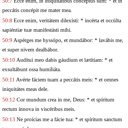
50:7
Ecce enim, in iniquitátibus concéptus sum: * et in
peccátis concépit me mater mea.
50:8
Ecce enim, veritátem dilexísti: * incérta et occúlta
sapiéntiæ tuæ manifestásti mihi.
50:9
Aspérges me hyssópo, et mundábor: * lavábis me,
et super nivem dealbábor.
50:10
Audítui meo dabis gáudium et lætítiam: * et
exsultábunt ossa humiliáta.
50:11
Avérte fáciem tuam a peccátis meis: * et omnes
iniquitátes meas dele.
50:12
Cor mundum crea in me, Deus: * et spíritum
rectum ínnova in viscéribus meis.
50:13
Ne proícias me a fácie tua: * et spíritum sanctum