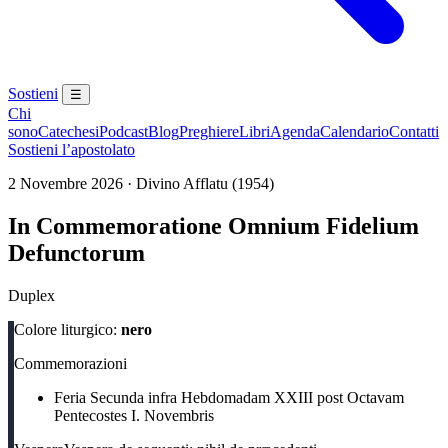
Sostieni
☰
Chi
sono
Catechesi
Podcast
Blog
Preghiere
Libri
Agenda
Calendario
Contatti
Sostieni l’apostolato
2 Novembre 2026 · Divino Afflatu (1954)
In Commemoratione Omnium Fidelium
Defunctorum
Duplex
Colore liturgico:
nero
Commemorazioni
Feria Secunda infra Hebdomadam XXIII post Octavam
Pentecostes I. Novembris