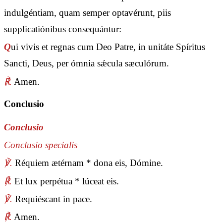
indulgéntiam, quam semper optavérunt, piis
supplicatiónibus consequántur:
Q
ui vivis et regnas cum Deo Patre, in unitáte Spíritus
Sancti, Deus, per ómnia sǽcula sæculórum.
℟.
Amen.
Conclusio
Conclusio
Conclusio specialis
℣.
Réquiem ætérnam * dona eis, Dómine.
℟.
Et lux perpétua * lúceat eis.
℣.
Requiéscant in pace.
℟.
Amen.