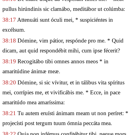
pullus hirúndinis sic clamábo, meditábor ut colúmba:
38:17
Attenuáti sunt óculi mei, * suspiciéntes in
excélsum.
38:18
Dómine, vim pátior, respónde pro me. * Quid
dicam, aut quid respondébit mihi, cum ipse fécerit?
38:19
Recogitábo tibi omnes annos meos * in
amaritúdine ánimæ meæ.
38:20
Dómine, si sic vívitur, et in tálibus vita spíritus
mei, corrípies me, et vivificábis me. * Ecce, in pace
amaritúdo mea amaríssima:
38:21
Tu autem eruísti ánimam meam ut non períret: *
projecísti post tergum tuum ómnia peccáta mea.
38:22
Quia non inférnus confitébitur tibi, neque mors