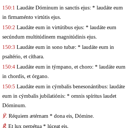
150:1
Laudáte Dóminum in sanctis ejus: * laudáte eum
in firmaménto virtútis ejus.
150:2
Laudáte eum in virtútibus ejus: * laudáte eum
secúndum multitúdinem magnitúdinis ejus.
150:3
Laudáte eum in sono tubæ: * laudáte eum in
psaltério, et cíthara.
150:4
Laudáte eum in týmpano, et choro: * laudáte eum
in chordis, et órgano.
150:5
Laudáte eum in cýmbalis benesonántibus: laudáte
eum in cýmbalis jubilatiónis: * omnis spíritus laudet
Dóminum.
℣.
Réquiem ætérnam * dona eis, Dómine.
℟.
Et lux perpétua * lúceat eis.