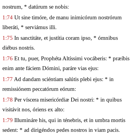
nostrum, * datúrum se nobis:
1:74
Ut sine timóre, de manu inimicórum nostrórum
liberáti, * serviámus illi.
1:75
In sanctitáte, et justítia coram ipso, * ómnibus
diébus nostris.
1:76
Et tu, puer, Prophéta Altíssimi vocáberis: * præíbis
enim ante fáciem Dómini, paráre vias ejus:
1:77
Ad dandam sciéntiam salútis plebi ejus: * in
remissiónem peccatórum eórum:
1:78
Per víscera misericórdiæ Dei nostri: * in quibus
visitávit nos, óriens ex alto:
1:79
Illumináre his, qui in ténebris, et in umbra mortis
sedent: * ad dirigéndos pedes nostros in viam pacis.