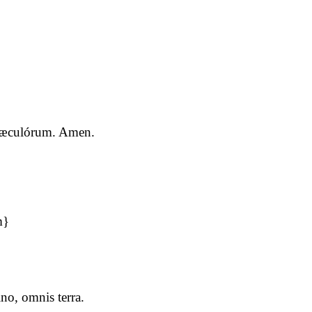
a sæculórum. Amen.
m}
o, omnis terra.