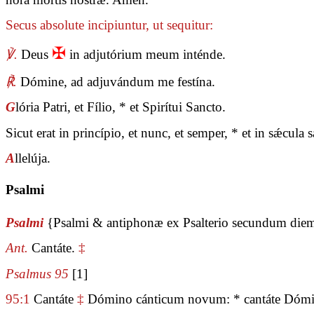
Secus absolute incipiuntur, ut sequitur:
✠
℣.
Deus
in adjutórium meum inténde.
℟.
Dómine, ad adjuvándum me festína.
G
lória Patri, et Fílio, * et Spirítui Sancto.
Sicut erat in princípio, et nunc, et semper, * et in sǽcul
A
llelúja.
Psalmi
Psalmi
{Psalmi & antiphonæ ex Psalterio secundum die
Ant.
Cantáte.
‡
Psalmus 95
[1]
95:1
Cantáte
‡
Dómino cánticum novum: * cantáte Dómin