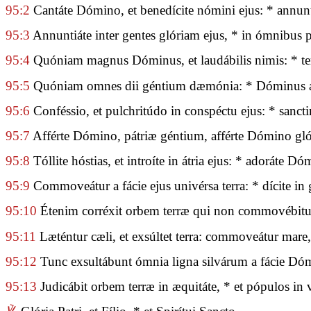
95:2
Cantáte Dómino, et benedícite nómini ejus: * annunti
95:3
Annuntiáte inter gentes glóriam ejus, * in ómnibus p
95:4
Quóniam magnus Dóminus, et laudábilis nimis: * terr
95:5
Quóniam omnes dii géntium dæmónia: * Dóminus au
95:6
Conféssio, et pulchritúdo in conspéctu ejus: * sanctim
95:7
Afférte Dómino, pátriæ géntium, afférte Dómino gló
95:8
Tóllite hóstias, et introíte in átria ejus: * adoráte D
95:9
Commoveátur a fácie ejus univérsa terra: * dícite in
95:10
Étenim corréxit orbem terræ qui non commovébitur:
95:11
Læténtur cæli, et exsúltet terra: commoveátur mare,
95:12
Tunc exsultábunt ómnia ligna silvárum a fácie Dómi
95:13
Judicábit orbem terræ in æquitáte, * et pópulos in v