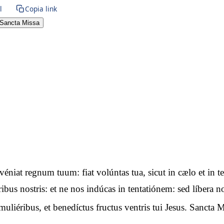
l
Copia link
Sancta Missa
advéniat regnum tuum: fiat volúntas tua, sicut in cælo et i
óribus nostris: et ne nos indúcas in tentatiónem: sed líbera
uliéribus, et benedíctus fructus ventris tui Jesus. Sancta M