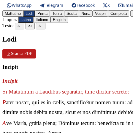
WhatsApp
Telegram
Facebook
X
Emai
Mattutino
Lodi
Prima
Terza
Sesta
Nona
Vespri
Compieta
Lingua:
Latino
Italiano
English
Testo:
A−
Aa
A+
Lodi
Scarica PDF
Incipit
Incipit
Si Matutinum a Laudibus separatur, tunc dicitur secreto:
P
ater noster, qui es in cælis, sanctificétur nomen tuum: 
dimítte nobis débita nostra, sicut et nos dimíttimus debit
A
ve María, grátia plena; Dóminus tecum: benedícta tu in m
hora mortis nostræ. Amen.