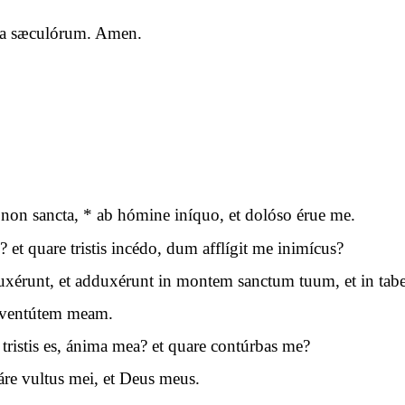
cula sæculórum. Amen.
non sancta, * ab hómine iníquo, et dolóso érue me.
 et quare tristis incédo, dum afflígit me inimícus?
xérunt, et adduxérunt in montem sanctum tuum, et in tabe
 juventútem meam.
tristis es, ánima mea? et quare contúrbas me?
áre vultus mei, et Deus meus.