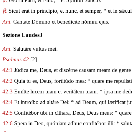
℣.
Glória Patri, et Fílio, * et Spirítui Sancto.
℟.
Sicut erat in princípio, et nunc, et semper, * et in sǽ
Ant.
Cantáte Dómino et benedícite nómini ejus.
Sezione Laudes3
Ant.
Salutáre vultus mei.
Psalmus 42
[2]
42:1
Júdica me, Deus, et discérne causam meam de gente 
42:2
Quia tu es, Deus, fortitúdo mea: * quare me repulísti?
42:3
Emítte lucem tuam et veritátem tuam: * ipsa me dedu
42:4
Et introíbo ad altáre Dei: * ad Deum, qui lætíficat
42:5
Confitébor tibi in cíthara, Deus, Deus meus: * quare 
42:6
Spera in Deo, quóniam adhuc confitébor illi: * salut