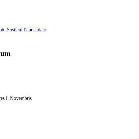
tti
Sostieni l’apostolato
rum
tes I. Novembris