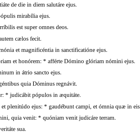
áte de die in diem salutáre ejus.
ópulis mirabília ejus.
íbilis est super omnes deos.
tem cælos fecit.
ónia et magnificéntia in sanctificatióne ejus.
riam et honórem: * afférte Dómino glóriam nómini ejus.
óminum in átrio sancto ejus.
 géntibus quia Dóminus regnávit.
 * judicábit pópulos in æquitáte.
 et plenitúdo ejus: * gaudébunt campi, et ómnia quæ in eis
ni, quia venit: * quóniam venit judicáre terram.
eritáte sua.