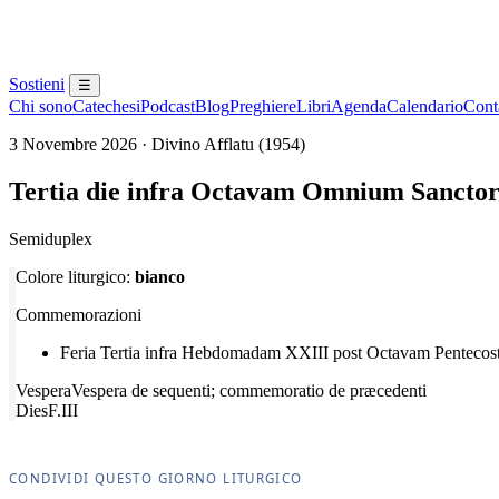
Sostieni
☰
Chi sono
Catechesi
Podcast
Blog
Preghiere
Libri
Agenda
Calendario
Conta
3 Novembre 2026 · Divino Afflatu (1954)
Tertia die infra Octavam Omnium Sancto
Semiduplex
Colore liturgico:
bianco
Commemorazioni
Feria Tertia infra Hebdomadam XXIII post Octavam Pentecos
Vespera
Vespera de sequenti; commemoratio de præcedenti
Dies
F.III
CONDIVIDI QUESTO GIORNO LITURGICO