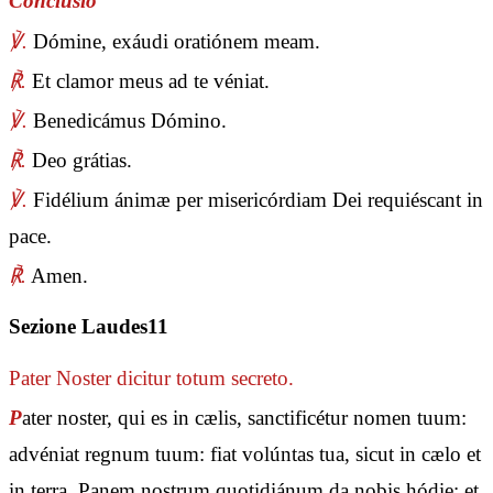
Conclusio
℣.
Dómine, exáudi oratiónem meam.
℟.
Et clamor meus ad te véniat.
℣.
Benedicámus Dómino.
℟.
Deo grátias.
℣.
Fidélium ánimæ per misericórdiam Dei requiéscant in
pace.
℟.
Amen.
Sezione Laudes11
Pater Noster
dicitur totum secreto.
P
ater noster, qui es in cælis, sanctificétur nomen tuum:
advéniat regnum tuum: fiat volúntas tua, sicut in cælo et
in terra. Panem nostrum quotidiánum da nobis hódie: et