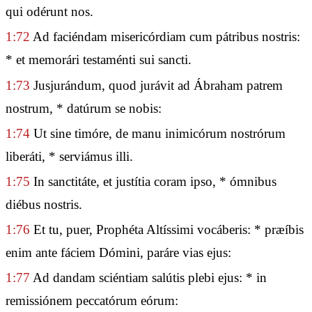
qui odérunt nos.
1:72
Ad faciéndam misericórdiam cum pátribus nostris:
* et memorári testaménti sui sancti.
1:73
Jusjurándum, quod jurávit ad Ábraham patrem
nostrum, * datúrum se nobis:
1:74
Ut sine timóre, de manu inimicórum nostrórum
liberáti, * serviámus illi.
1:75
In sanctitáte, et justítia coram ipso, * ómnibus
diébus nostris.
1:76
Et tu, puer, Prophéta Altíssimi vocáberis: * præíbis
enim ante fáciem Dómini, paráre vias ejus:
1:77
Ad dandam sciéntiam salútis plebi ejus: * in
remissiónem peccatórum eórum: