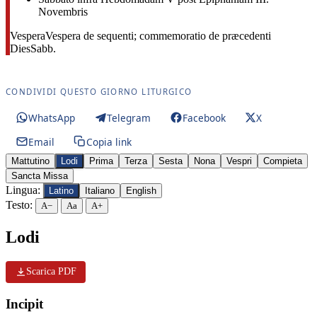
Novembris
Vespera
Vespera de sequenti; commemoratio de præcedenti
Dies
Sabb.
CONDIVIDI QUESTO GIORNO LITURGICO
WhatsApp
Telegram
Facebook
X
Email
Copia link
Mattutino
Lodi
Prima
Terza
Sesta
Nona
Vespri
Compieta
Sancta Missa
Lingua:
Latino
Italiano
English
Testo:
A−
Aa
A+
Lodi
Scarica PDF
Incipit