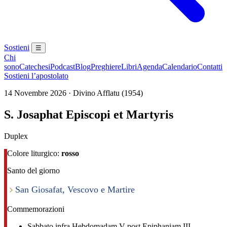
Sostieni
☰
Chi
sono
Catechesi
Podcast
Blog
Preghiere
Libri
Agenda
Calendario
Contatti
Sostieni l’apostolato
14 Novembre 2026 · Divino Afflatu (1954)
S. Josaphat Episcopi et Martyris
Duplex
Colore liturgico:
rosso
Santo del giorno
San Giosafat, Vescovo e Martire
Commemorazioni
Sabbato infra Hebdomadam V post Epiphaniam III.