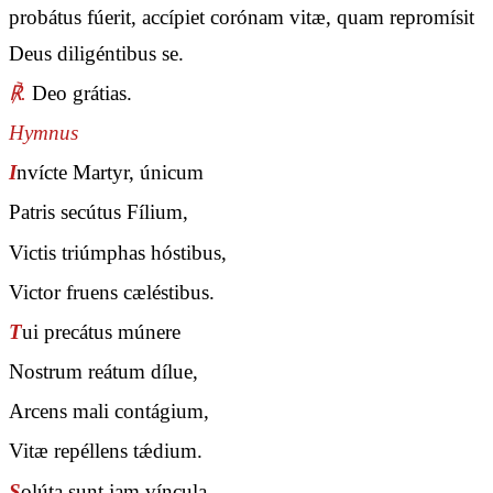
probátus fúerit, accípiet corónam vitæ, quam repromísit
Deus diligéntibus se.
℟.
Deo grátias.
Hymnus
I
nvícte Martyr, únicum
Patris secútus Fílium,
Victis triúmphas hóstibus,
Victor fruens cæléstibus.
T
ui precátus múnere
Nostrum reátum dílue,
Arcens mali contágium,
Vitæ repéllens tǽdium.
S
olúta sunt jam víncula