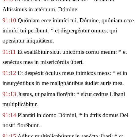
Altíssimus in ætérnum, Dómine.
91:10
Quóniam ecce inimíci tui, Dómine, quóniam ecce
inimíci tui períbunt: * et dispergéntur omnes, qui
operántur iniquitátem.
91:11
Et exaltábitur sicut unicórnis cornu meum: * et
senéctus mea in misericórdia úberi.
91:12
Et despéxit óculus meus inimícos meos: * et in
insurgéntibus in me malignántibus áudiet auris mea.
91:13
Justus, ut palma florébit: * sicut cedrus Líbani
multiplicábitur.
91:14
Plantáti in domo Dómini, * in átriis domus Dei
nostri florébunt.
91:15
Adhuc multiplicabúntur in senécta úberi: * et