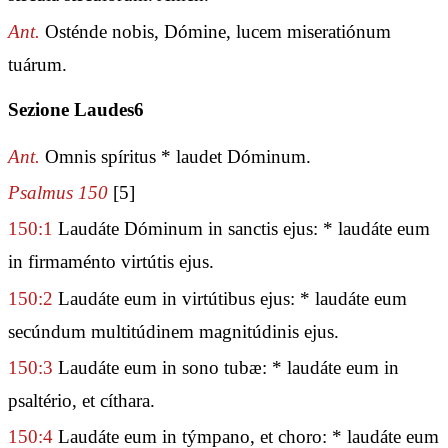
Ant.
Osténde nobis, Dómine, lucem miseratiónum
tuárum.
Sezione Laudes6
Ant.
Omnis spíritus * laudet Dóminum.
Psalmus 150
[5]
150:1
Laudáte Dóminum in sanctis ejus: * laudáte eum
in firmaménto virtútis ejus.
150:2
Laudáte eum in virtútibus ejus: * laudáte eum
secúndum multitúdinem magnitúdinis ejus.
150:3
Laudáte eum in sono tubæ: * laudáte eum in
psaltério, et cíthara.
150:4
Laudáte eum in týmpano, et choro: * laudáte eum