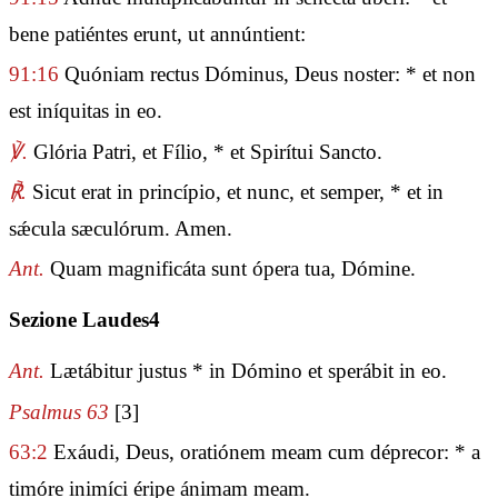
bene patiéntes erunt, ut annúntient:
91:16
Quóniam rectus Dóminus, Deus noster: * et non
est iníquitas in eo.
℣.
Glória Patri, et Fílio, * et Spirítui Sancto.
℟.
Sicut erat in princípio, et nunc, et semper, * et in
sǽcula sæculórum. Amen.
Ant.
Quam magnificáta sunt ópera tua, Dómine.
Sezione Laudes4
Ant.
Lætábitur justus * in Dómino et sperábit in eo.
Psalmus 63
[3]
63:2
Exáudi, Deus, oratiónem meam cum déprecor: * a
timóre inimíci éripe ánimam meam.