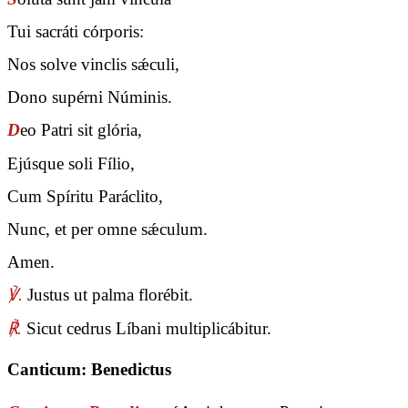
Tui sacráti córporis:
Nos solve vinclis sǽculi,
Dono supérni Núminis.
D
eo Patri sit glória,
Ejúsque soli Fílio,
Cum Spíritu Paráclito,
Nunc, et per omne sǽculum.
Amen.
℣.
Justus ut palma florébit.
℟.
Sicut cedrus Líbani multiplicábitur.
Canticum: Benedictus