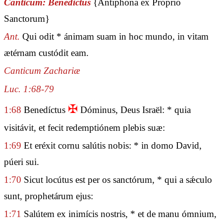
Canticum: Benedictus
{Antiphona ex Proprio
Sanctorum}
Ant.
Qui odit * ánimam suam in hoc mundo, in vitam
ætérnam custódit eam.
Canticum Zachariæ
Luc. 1:68-79
✠
1:68
Benedíctus
Dóminus, Deus Israël: * quia
visitávit, et fecit redemptiónem plebis suæ:
1:69
Et eréxit cornu salútis nobis: * in domo David,
púeri sui.
1:70
Sicut locútus est per os sanctórum, * qui a sǽculo
sunt, prophetárum ejus:
1:71
Salútem ex inimícis nostris, * et de manu ómnium,