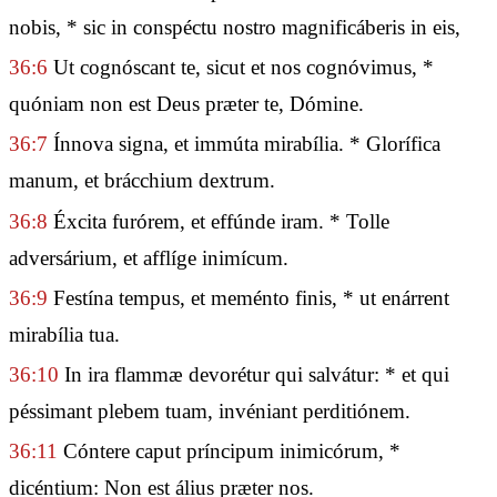
nobis, * sic in conspéctu nostro magnificáberis in eis,
36:6
Ut cognóscant te, sicut et nos cognóvimus, *
quóniam non est Deus præter te, Dómine.
36:7
Ínnova signa, et immúta mirabília. * Glorífica
manum, et brácchium dextrum.
36:8
Éxcita furórem, et effúnde iram. * Tolle
adversárium, et afflíge inimícum.
36:9
Festína tempus, et meménto finis, * ut enárrent
mirabília tua.
36:10
In ira flammæ devorétur qui salvátur: * et qui
péssimant plebem tuam, invéniant perditiónem.
36:11
Cóntere caput príncipum inimicórum, *
dicéntium: Non est álius præter nos.