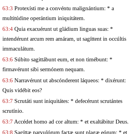
63:3
Protexísti me a convéntu malignántium: * a
multitúdine operántium iniquitátem.
63:4
Quia exacuérunt ut gládium linguas suas: *
intendérunt arcum rem amáram, ut sagíttent in occúltis
immaculátum.
63:6
Súbito sagittábunt eum, et non timébunt: *
firmavérunt sibi sermónem nequam.
63:6
Narravérunt ut abscónderent láqueos: * dixérunt:
Quis vidébit eos?
63:7
Scrutáti sunt iniquitátes: * defecérunt scrutántes
scrutínio.
63:7
Accédet homo ad cor altum: * et exaltábitur Deus.
63:8
Sagíttæ parvulórum factæ sunt plagæ eórum: * et