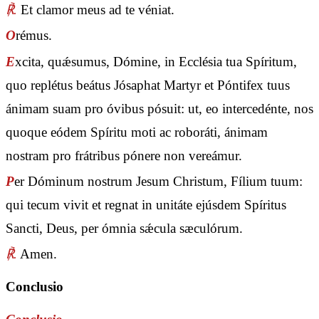
℟.
Et clamor meus ad te véniat.
O
rémus.
E
xcita, quǽsumus, Dómine, in Ecclésia tua Spíritum,
quo replétus beátus Jósaphat Martyr et Póntifex tuus
ánimam suam pro óvibus pósuit: ut, eo intercedénte, nos
quoque eódem Spíritu moti ac roboráti, ánimam
nostram pro frátribus pónere non vereámur.
P
er Dóminum nostrum Jesum Christum, Fílium tuum:
qui tecum vivit et regnat in unitáte ejúsdem Spíritus
Sancti, Deus, per ómnia sǽcula sæculórum.
℟.
Amen.
Conclusio