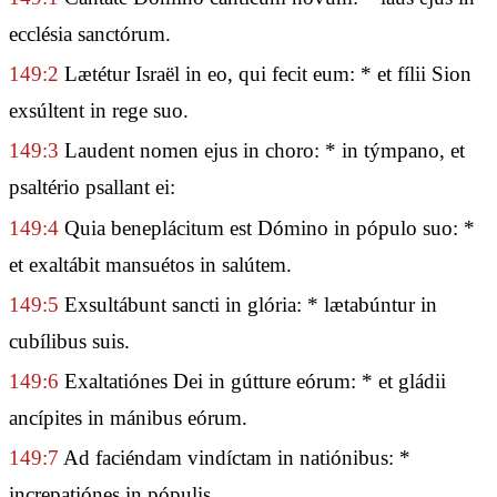
ecclésia sanctórum.
149:2
Lætétur Israël in eo, qui fecit eum: * et fílii Sion
exsúltent in rege suo.
149:3
Laudent nomen ejus in choro: * in týmpano, et
psaltério psallant ei:
149:4
Quia beneplácitum est Dómino in pópulo suo: *
et exaltábit mansuétos in salútem.
149:5
Exsultábunt sancti in glória: * lætabúntur in
cubílibus suis.
149:6
Exaltatiónes Dei in gútture eórum: * et gládii
ancípites in mánibus eórum.
149:7
Ad faciéndam vindíctam in natiónibus: *
increpatiónes in pópulis.