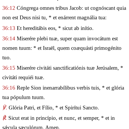
36:12
Cóngrega omnes tribus Jacob: ut cognóscant quia
non est Deus nisi tu, * et enárrent magnália tua:
36:13
Et hereditábis eos, * sicut ab inítio.
36:14
Miserére plebi tuæ, super quam invocátum est
nomen tuum: * et Israël, quem coæquásti primogénito
tuo.
36:15
Miserére civitáti sanctificatiónis tuæ Jerúsalem, *
civitáti requiéi tuæ.
36:16
Reple Sion inenarrabílibus verbis tuis, * et glória
tua pópulum tuum.
℣.
Glória Patri, et Fílio, * et Spirítui Sancto.
℟.
Sicut erat in princípio, et nunc, et semper, * et in
sǽcula sæculórum. Amen.