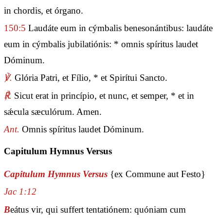
in chordis, et órgano.
150:5
Laudáte eum in cýmbalis benesonántibus: laudáte
eum in cýmbalis jubilatiónis: * omnis spíritus laudet
Dóminum.
℣.
Glória Patri, et Fílio, * et Spirítui Sancto.
℟.
Sicut erat in princípio, et nunc, et semper, * et in
sǽcula sæculórum. Amen.
Ant.
Omnis spíritus laudet Dóminum.
Capitulum Hymnus Versus
Capitulum Hymnus Versus
{ex Commune aut Festo}
Jac 1:12
B
eátus vir, qui suffert tentatiónem: quóniam cum