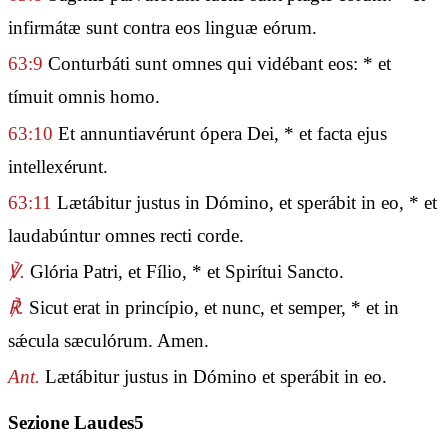
infirmátæ sunt contra eos linguæ eórum.
63:9
Conturbáti sunt omnes qui vidébant eos: * et
tímuit omnis homo.
63:10
Et annuntiavérunt ópera Dei, * et facta ejus
intellexérunt.
63:11
Lætábitur justus in Dómino, et sperábit in eo, * et
laudabúntur omnes recti corde.
℣.
Glória Patri, et Fílio, * et Spirítui Sancto.
℟.
Sicut erat in princípio, et nunc, et semper, * et in
sǽcula sæculórum. Amen.
Ant.
Lætábitur justus in Dómino et sperábit in eo.
Sezione Laudes5