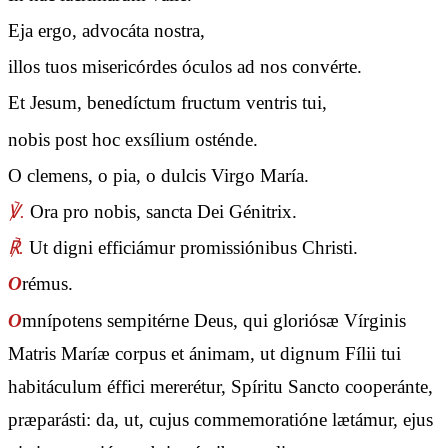
Eja ergo, advocáta nostra,
illos tuos misericórdes óculos ad nos convérte.
Et Jesum, benedíctum fructum ventris tui,
nobis post hoc exsílium osténde.
O clemens, o pia, o dulcis Virgo María.
℣.
Ora pro nobis, sancta Dei Génitrix.
℟.
Ut digni efficiámur promissiónibus Christi.
O
rémus.
O
mnípotens sempitérne Deus, qui gloriósæ Vírginis
Matris Maríæ corpus et ánimam, ut dignum Fílii tui
habitáculum éffici mererétur, Spíritu Sancto cooperánte,
præparásti: da, ut, cujus commemoratióne lætámur, ejus