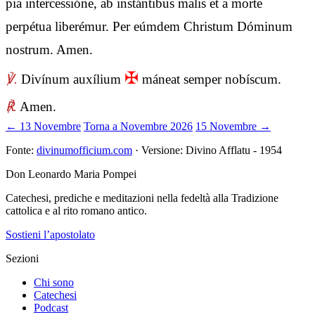
pia intercessióne, ab instántibus malis et a morte
perpétua liberémur. Per eúmdem Christum Dóminum
nostrum. Amen.
✠
℣.
Divínum auxílium
máneat semper nobíscum.
℟.
Amen.
← 13 Novembre
Torna a Novembre 2026
15 Novembre →
Fonte:
divinumofficium.com
· Versione: Divino Afflatu - 1954
Don Leonardo Maria Pompei
Catechesi, prediche e meditazioni nella fedeltà alla Tradizione
cattolica e al rito romano antico.
Sostieni l’apostolato
Sezioni
Chi sono
Catechesi
Podcast