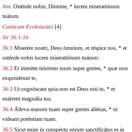
Ant.
Osténde nobis, Dómine, * lucem miseratiónum
tuárum.
Canticum Ecclesiastici
[4]
Sir 36:1-16
36:1
Miserére nostri, Deus ómnium, et réspice nos, * et
osténde nobis lucem miseratiónum tuárum:
36:2
Et immítte timórem tuum super gentes, * quæ non
exquisiérunt te,
36:3
Ut cognóscant quia non est Deus nisi tu, * et
enárrent magnália tua.
36:4
Álleva manum tuam super gentes aliénas, * ut
vídeant poténtiam tuam.
36:5
Sicut enim in conspéctu eórum sanctificátus es in