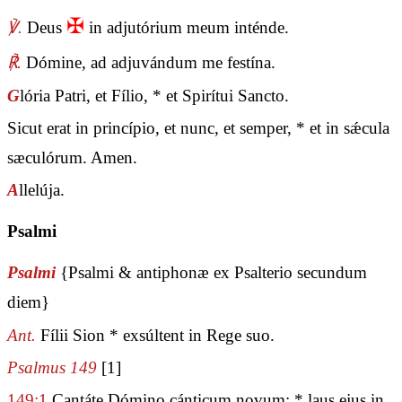
✠
℣.
Deus
in adjutórium meum inténde.
℟.
Dómine, ad adjuvándum me festína.
G
lória Patri, et Fílio, * et Spirítui Sancto.
Sicut erat in princípio, et nunc, et semper, * et in sǽcula
sæculórum. Amen.
A
llelúja.
Psalmi
Psalmi
{Psalmi & antiphonæ ex Psalterio secundum
diem}
Ant.
Fílii Sion * exsúltent in Rege suo.
Psalmus 149
[1]
149:1
Cantáte Dómino cánticum novum: * laus ejus in