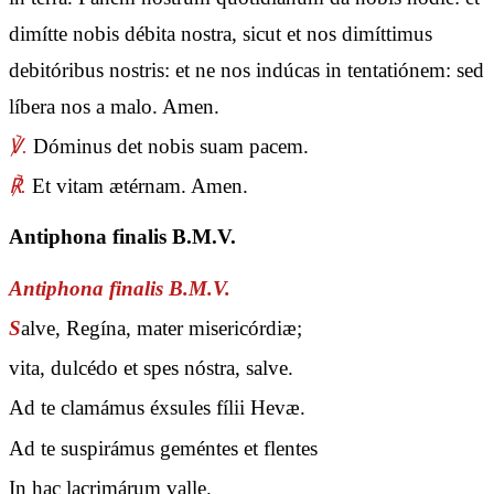
dimítte nobis débita nostra, sicut et nos dimíttimus
debitóribus nostris: et ne nos indúcas in tentatiónem: sed
líbera nos a malo. Amen.
℣.
Dóminus det nobis suam pacem.
℟.
Et vitam ætérnam. Amen.
Antiphona finalis B.M.V.
Antiphona finalis B.M.V.
S
alve, Regína, mater misericórdiæ;
vita, dulcédo et spes nóstra, salve.
Ad te clamámus éxsules fílii Hevæ.
Ad te suspirámus geméntes et flentes
In hac lacrimárum valle.