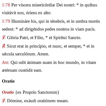
1:78
Per víscera misericórdiæ Dei nostri: * in quibus
visitávit nos, óriens ex alto:
1:79
Illumináre his, qui in ténebris, et in umbra mortis
sedent: * ad dirigéndos pedes nostros in viam pacis.
℣.
Glória Patri, et Fílio, * et Spirítui Sancto.
℟.
Sicut erat in princípio, et nunc, et semper, * et in
sǽcula sæculórum. Amen.
Ant.
Qui odit ánimam suam in hoc mundo, in vitam
ætérnam custódit eam.
Oratio
Oratio
{ex Proprio Sanctorum}
℣.
Dómine, exáudi oratiónem meam.