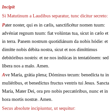
Incipit
Si Matutinum a Laudibus separatur, tunc dicitur secreto:
P
ater noster, qui es in cælis, sanctificétur nomen tuum:
advéniat regnum tuum: fiat volúntas tua, sicut in cælo et
in terra. Panem nostrum quotidiánum da nobis hódie: et
dimítte nobis débita nostra, sicut et nos dimíttimus
debitóribus nostris: et ne nos indúcas in tentatiónem: sed
líbera nos a malo. Amen.
A
ve María, grátia plena; Dóminus tecum: benedícta tu in
muliéribus, et benedíctus fructus ventris tui Jesus. Sancta
María, Mater Dei, ora pro nobis peccatóribus, nunc et in
hora mortis nostræ. Amen.
Secus absolute incipiuntur, ut sequitur: