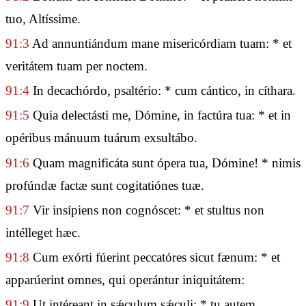
tuo, Altíssime.
91:3
Ad annuntiándum mane misericórdiam tuam: * et
veritátem tuam per noctem.
91:4
In decachórdo, psaltério: * cum cántico, in cíthara.
91:5
Quia delectásti me, Dómine, in factúra tua: * et in
opéribus mánuum tuárum exsultábo.
91:6
Quam magnificáta sunt ópera tua, Dómine! * nimis
profúndæ factæ sunt cogitatiónes tuæ.
91:7
Vir insípiens non cognóscet: * et stultus non
intélleget hæc.
91:8
Cum exórti fúerint peccatóres sicut fænum: * et
apparúerint omnes, qui operántur iniquitátem:
91:9
Ut intéreant in sǽculum sǽculi: * tu autem