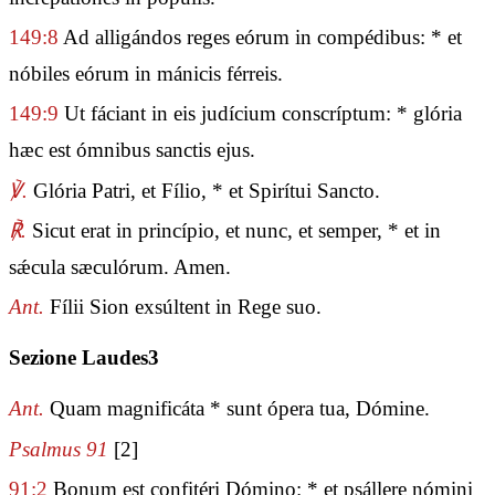
149:8
Ad alligándos reges eórum in compédibus: * et
nóbiles eórum in mánicis férreis.
149:9
Ut fáciant in eis judícium conscríptum: * glória
hæc est ómnibus sanctis ejus.
℣.
Glória Patri, et Fílio, * et Spirítui Sancto.
℟.
Sicut erat in princípio, et nunc, et semper, * et in
sǽcula sæculórum. Amen.
Ant.
Fílii Sion exsúltent in Rege suo.
Sezione Laudes3
Ant.
Quam magnificáta * sunt ópera tua, Dómine.
Psalmus 91
[2]
91:2
Bonum est confitéri Dómino: * et psállere nómini