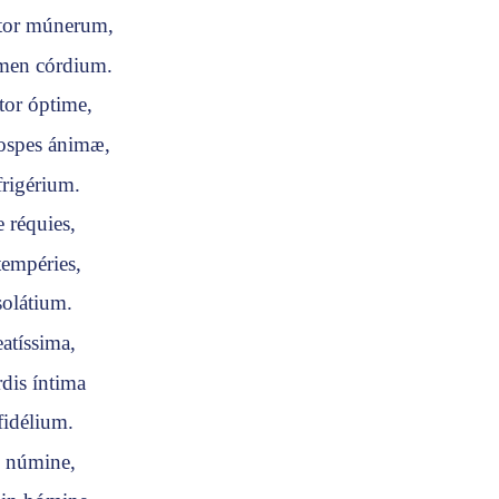
ator múnerum,
umen córdium.
tor óptime,
hospes ánimæ,
frigérium.
e réquies,
tempéries,
 solátium.
atíssima,
rdis íntima
fidélium.
o númine,