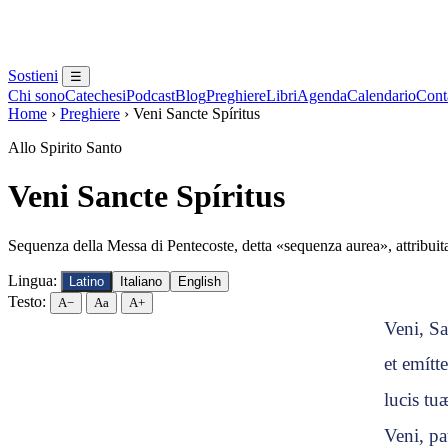
Sostieni
☰
Chi sono
Catechesi
Podcast
Blog
Preghiere
Libri
Agenda
Calendario
Conta
Home
›
Preghiere
›
Veni Sancte Spíritus
Allo Spirito Santo
Veni Sancte Spíritus
Sequenza della Messa di Pentecoste, detta «sequenza aurea», attribui
Lingua:
Latino
Italiano
English
Testo:
A−
Aa
A+
Veni, Sa
et emítt
lucis tu
Veni, p