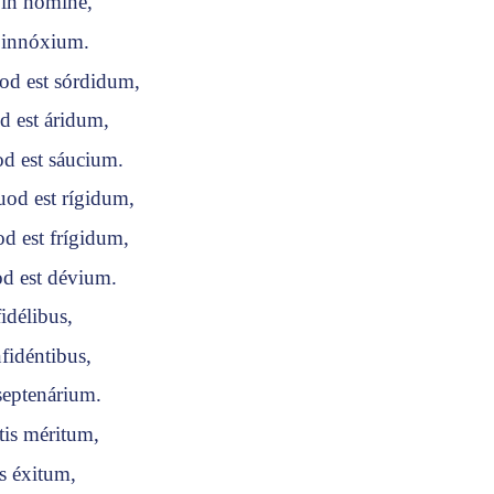
t in hómine,
t innóxium.
od est sórdidum,
d est áridum,
d est sáucium.
uod est rígidum,
d est frígidum,
od est dévium.
fidélibus,
nfidéntibus,
septenárium.
tis méritum,
is éxitum,