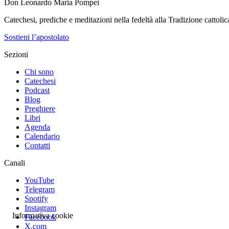
Don Leonardo Maria Pompei
Catechesi, prediche e meditazioni nella fedeltà alla Tradizione cattolic
Sostieni l’apostolato
Sezioni
Chi sono
Catechesi
Podcast
Blog
Preghiere
Libri
Agenda
Calendario
Contatti
Canali
YouTube
Telegram
Spotify
Instagram
Informativa cookie
Facebook
X.com