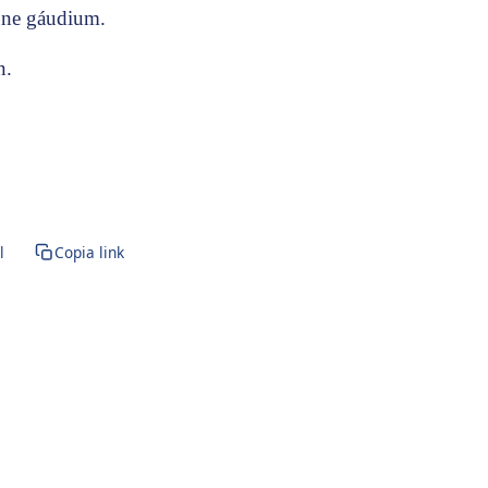
nne gáudium.
n.
l
Copia link