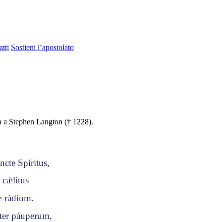
tti
Sostieni l’apostolato
ta a Stephen Langton († 1228).
ncte Spíritus,
e cǽlitus
æ rádium.
ater páuperum,