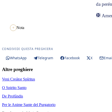
da peré
✠
Ame
Nota
CONDIVIDI QUESTA PREGHIERA
WhatsApp
Telegram
Facebook
X
Emai
Altre preghiere
Veni Creátor Spíritus
O Spirito Santo
De Profúndis
Per le Anime Sante del Purgatorio