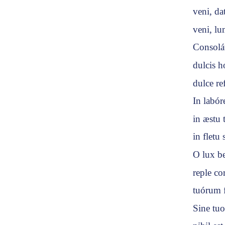
veni, d
veni, l
Consolá
dulcis 
dulce re
In labór
in æstu 
in fletu
O lux be
reple co
tuórum 
Sine tu