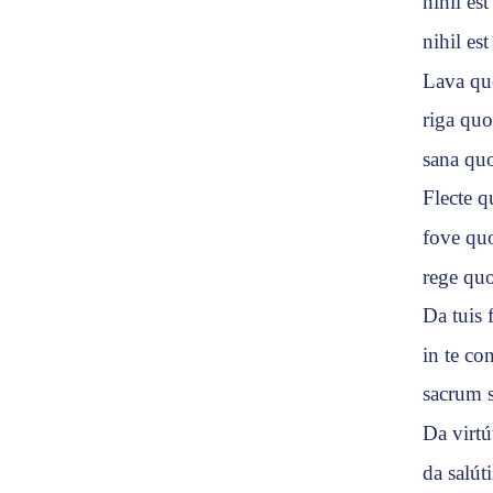
nihil es
nihil es
Lava qu
riga quo
sana quo
Flecte q
fove quo
rege qu
Da tuis 
in te co
sacrum 
Da virtú
da salút