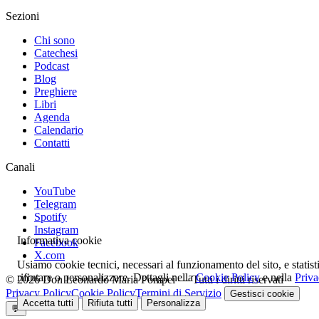
Sezioni
Chi sono
Catechesi
Podcast
Blog
Preghiere
Libri
Agenda
Calendario
Contatti
Canali
YouTube
Telegram
Spotify
Instagram
Informativa cookie
Facebook
X.com
Usiamo cookie tecnici, necessari al funzionamento del sito, e statis
rifiutare o personalizzare. Dettagli nella
Cookie Policy
e nella
Priva
© 2026 Don Leonardo Maria Pompei — Tutti i diritti riservati
Privacy Policy
Cookie Policy
Termini di Servizio
Gestisci cookie
Accetta tutti
Rifiuta tutti
Personalizza
💬