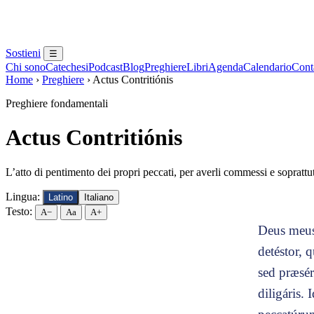
Sostieni
☰
Chi sono
Catechesi
Podcast
Blog
Preghiere
Libri
Agenda
Calendario
Conta
Home
›
Preghiere
›
Actus Contritiónis
Preghiere fondamentali
Actus Contritiónis
L’atto di pentimento dei propri peccati, per averli commessi e soprattu
Lingua:
Latino
Italiano
Testo:
A−
Aa
A+
Deus meus
detéstor, 
sed præsé
diligáris.