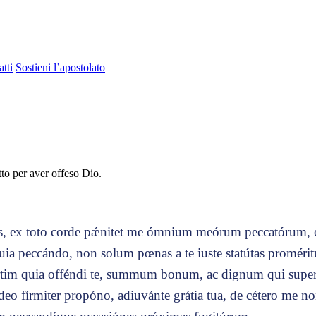
tti
Sostieni l’apostolato
tto per aver offeso Dio.
, ex toto corde pǽnitet me ómnium meórum peccatórum, 
quia peccándo, non solum pœnas a te iuste statútas proméri
rtim quia offéndi te, summum bonum, ac dignum qui supe
 Ideo fírmiter propóno, adiuvánte grátia tua, de cétero me n