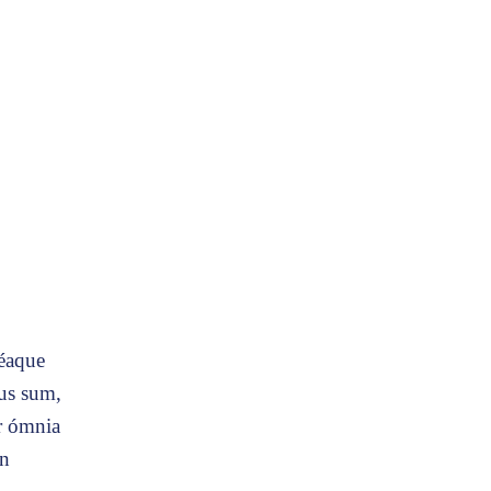
éaque
tus sum,
r ómnia
on