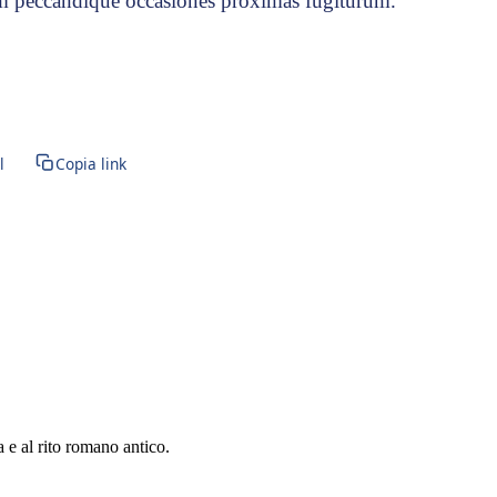
m peccandíque occasiónes próximas fugitúrum.
l
Copia link
a e al rito romano antico.