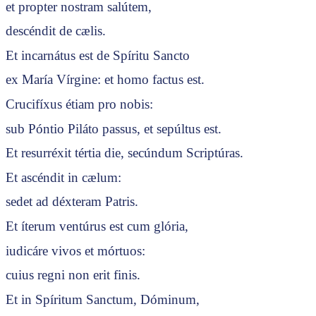
et propter nostram salútem,
descéndit de cælis.
Et incarnátus est de Spíritu Sancto
ex María Vírgine: et homo factus est.
Crucifíxus étiam pro nobis:
sub Póntio Piláto passus, et sepúltus est.
Et resurréxit tértia die, secúndum Scriptúras.
Et ascéndit in cælum:
sedet ad déxteram Patris.
Et íterum ventúrus est cum glória,
iudicáre vivos et mórtuos:
cuius regni non erit finis.
Et in Spíritum Sanctum, Dóminum,