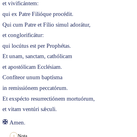
et vivificántem:
qui ex Patre Filióque procédit.
Qui cum Patre et Fílio simul adorátur,
et conglorificátur:
qui locútus est per Prophétas.
Et unam, sanctam, cathólicam
et apostólicam Ecclésiam.
Confíteor unum baptísma
in remissiónem peccatórum.
Et exspécto resurrectiónem mortuórum,
et vitam ventúri sǽculi.
✠
Amen.
Nota