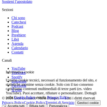
Sostieni l’apostolato
Sezioni
Chi sono
Catechesi
Podcast
Blog
Preghiere
Libri
Agenda
Calendario
Contatti
Canali
YouTube
Informativa cookie
Telegram
Spotify
Usiamo cookie tecnici, necessari al funzionamento del sito, e
Instagram
statistiche anonime senza cookie. Solo con il tuo consenso
Facebook
carichiamo contenuti multimediali di terze parti (es. video
X.com
YouTube). Puoi accettare, rifiutare o personalizzare. Dettagli
nella
Cookie Policy
e nella
Privacy Policy
.
© 2026 Don Leonardo Maria Pompei — Tutti i diritti riservati
Privacy Policy
Cookie Policy
Termini di Servizio
Gestisci cookie
Accetta tutti
Rifiuta tutti
Personalizza