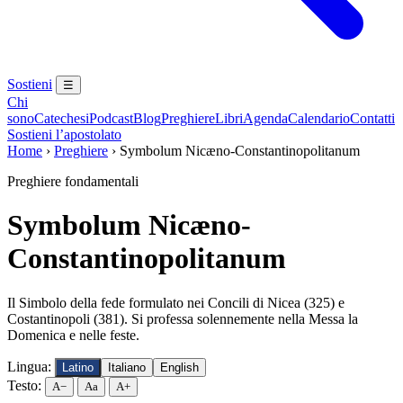
Sostieni
☰
Chi
sono
Catechesi
Podcast
Blog
Preghiere
Libri
Agenda
Calendario
Contatti
Sostieni l’apostolato
Home
›
Preghiere
›
Symbolum Nicæno-Constantinopolitanum
Preghiere fondamentali
Symbolum Nicæno-
Constantinopolitanum
Il Simbolo della fede formulato nei Concili di Nicea (325) e
Costantinopoli (381). Si professa solennemente nella Messa la
Domenica e nelle feste.
Lingua:
Latino
Italiano
English
Testo:
A−
Aa
A+