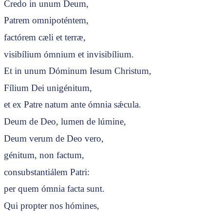
Credo in unum Deum,
Patrem omnipoténtem,
factórem cæli et terræ,
visibílium ómnium et invisibílium.
Et in unum Dóminum Iesum Christum,
Fílium Dei unigénitum,
et ex Patre natum ante ómnia sǽcula.
Deum de Deo, lumen de lúmine,
Deum verum de Deo vero,
génitum, non factum,
consubstantiálem Patri:
per quem ómnia facta sunt.
Qui propter nos hómines,