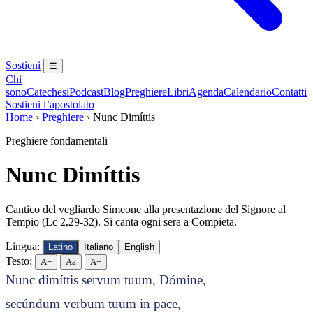
Sostieni
☰
Chi
sono
Catechesi
Podcast
Blog
Preghiere
Libri
Agenda
Calendario
Contatti
Sostieni l’apostolato
Home
›
Preghiere
›
Nunc Dimíttis
Preghiere fondamentali
Nunc Dimíttis
Cantico del vegliardo Simeone alla presentazione del Signore al
Tempio (Lc 2,29-32). Si canta ogni sera a Compieta.
Lingua:
Latino
Italiano
English
Testo:
A−
Aa
A+
Nunc dimíttis servum tuum, Dómine,
secúndum verbum tuum in pace,