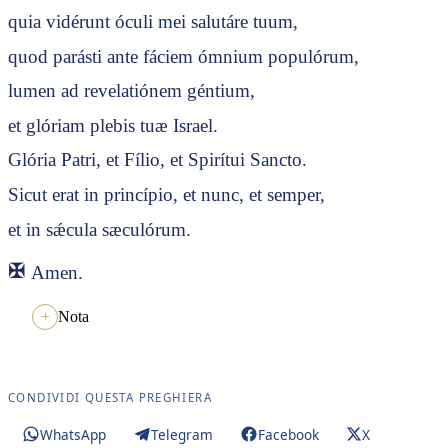
quia vidérunt óculi mei salutáre tuum,
quod parásti ante fáciem ómnium populórum,
lumen ad revelatiónem géntium,
et glóriam plebis tuæ Israel.
Glória Patri, et Fílio, et Spirítui Sancto.
Sicut erat in princípio, et nunc, et semper,
et in sǽcula sæculórum.
✠
Amen.
Nota
CONDIVIDI QUESTA PREGHIERA
WhatsApp
Telegram
Facebook
X