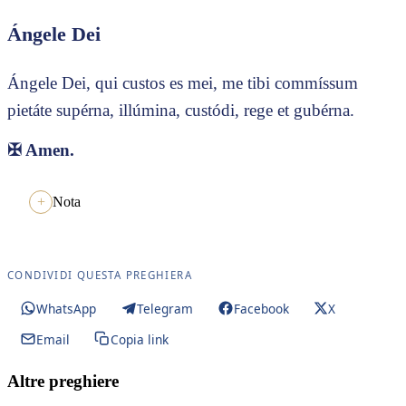
Ángele Dei
Ángele Dei, qui custos es mei, me tibi commíssum
pietáte supérna, illúmina, custódi, rege et gubérna.
✠
Amen.
Nota
CONDIVIDI QUESTA PREGHIERA
WhatsApp
Telegram
Facebook
X
Email
Copia link
Altre preghiere