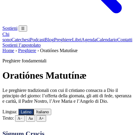
Sostieni
☰
Chi
sono
Catechesi
Podcast
Blog
Preghiere
Libri
Agenda
Calendario
Contatti
Sostieni l’apostolato
Home
›
Preghiere
›
Oratiónes Matutínæ
Preghiere fondamentali
Oratiónes Matutínæ
Le preghiere tradizionali con cui il cristiano consacra a Dio il
principio del giorno: l’offerta della giornata, gli atti di fede, speranza
e carità, il Padre Nostro, l’Ave Maria e l’Angelo di Dio.
Lingua:
Latino
Italiano
Testo:
A−
Aa
A+
Signum Crucis