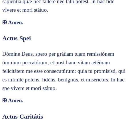
sapiéntia quæ nec fállere nec falli potest. In hac fide
vívere et mori státuo.
✠
Amen.
Actus Spei
Dómine Deus, spero per grátiam tuam remissiónem
ómnium peccatórum, et post hanc vitam ætérnam
felicitátem me esse consecutúrum: quia tu promisísti, qui
es infiníte potens, fidélis, benígnus, et miséricors. In hac
spe vívere et mori státuo.
✠
Amen.
Actus Caritátis