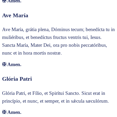
✠
Amen.
Ave María
Ave María, grátia plena, Dóminus tecum; benedícta tu in
muliéribus, et benedíctus fructus ventris tui, Iesus.
Sancta María, Mater Dei, ora pro nobis peccatóribus,
nunc et in hora mortis nostræ.
✠
Amen.
Glória Patri
Glória Patri, et Fílio, et Spirítui Sancto. Sicut erat in
princípio, et nunc, et semper, et in sǽcula sæculórum.
✠
Amen.