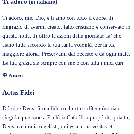
Ti adoro
(in italiano)
Ti adoro, mio Dio, e ti amo con tutto il cuore. Ti
ringrazio di avermi creato, fatto cristiano e conservato in
questa notte. Ti offro le azioni della giornata: fa’ che
siano tutte secondo la tua santa volontà, per la tua
maggiore gloria. Preservami dal peccato e da ogni male.
La tua grazia sia sempre con me e con tutti i miei cari.
✠
Amen.
Actus Fídei
Dómine Deus, firma fide credo et confíteor ómnia et
síngula quæ sancta Ecclésia Cathólica propónit, quia tu,
Deus, ea ómnia revelásti, qui es ætérna véritas et