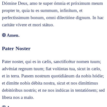
Dómine Deus, amo te super ómnia et próximum meum
propter te, quia tu es summum, infinítum, et
perfectíssimum bonum, omni dilectióne dignum. In hac
caritáte vívere et mori státuo.
✠
Amen.
Pater Noster
Pater noster, qui es in cælis, sanctificétur nomen tuum;
advéniat regnum tuum; fiat volúntas tua, sicut in cælo,
et in terra. Panem nostrum quotidiánum da nobis hódie;
et dimítte nobis débita nostra, sicut et nos dimíttimus
debitóribus nostris; et ne nos indúcas in tentatiónem; sed
líbera nos a malo.