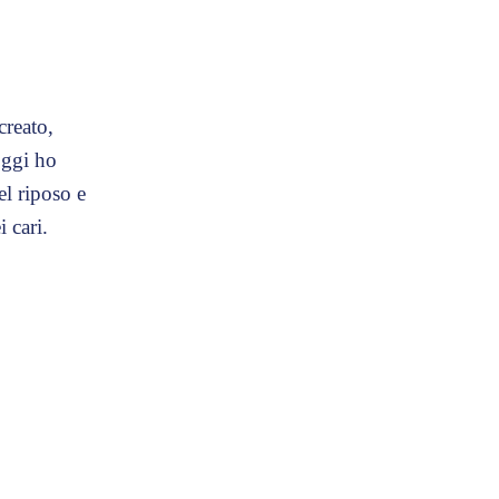
creato,
oggi ho
l riposo e
 cari.