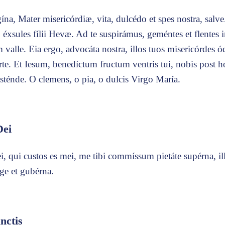
ína, Mater misericórdiæ, vita, dulcédo et spes nostra, salve
éxsules fílii Hevæ. Ad te suspirámus, geméntes et flentes 
 valle. Eia ergo, advocáta nostra, illos tuos misericórdes ó
te. Et Iesum, benedíctum fructum ventris tui, nobis post h
sténde. O clemens, o pia, o dulcis Virgo María.
Dei
, qui custos es mei, me tibi commíssum pietáte supérna, i
ege et gubérna.
nctis