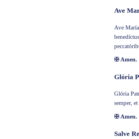
Ave Mar
Ave María,
benedíctus
peccatórib
✠
Amen.
Glória P
Glória Patr
semper, et
✠
Amen.
Salve R