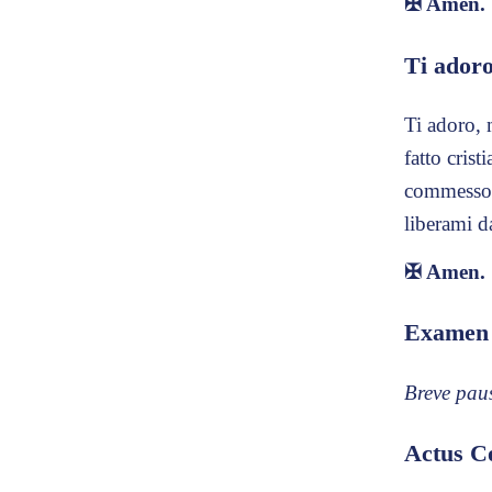
✠
Amen.
Ti ador
Ti adoro, 
fatto cris
commesso e
liberami da
✠
Amen.
Examen 
Breve paus
Actus Co