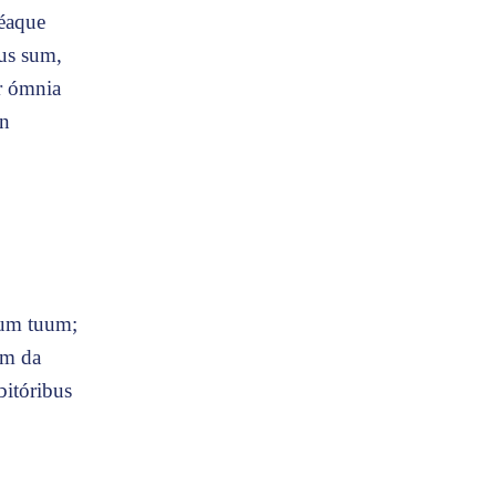
éaque
tus sum,
r ómnia
on
gnum tuum;
um da
bitóribus