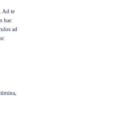
. Ad te
in hac
culos ad
oc
llúmina,