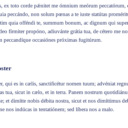
, ex toto corde pǽnitet me ómnium meórum peccatórum, 
quia peccándo, non solum pœnas a te iuste statútas proméri
rtim quia offéndi te, summum bonum, ac dignum qui supe
 Ideo fírmiter propóno, adiuvánte grátia tua, de cétero me n
m peccandíque occasiónes próximas fugitúrum.
ster
er, qui es in cælis, sanctificétur nomen tuum; advéniat re
tas tua, sicut in cælo, et in terra. Panem nostrum quotidián
e; et dimítte nobis débita nostra, sicut et nos dimíttimus de
t ne nos indúcas in tentatiónem; sed líbera nos a malo.