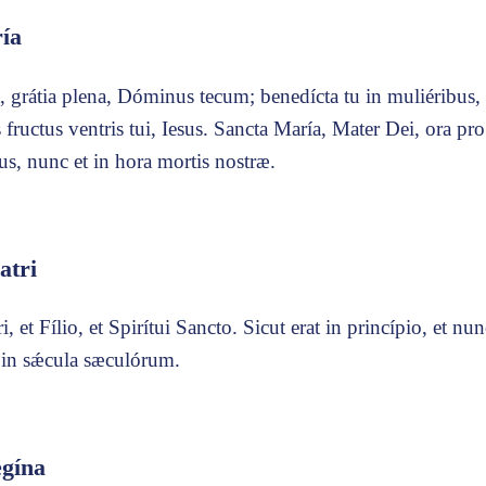
ía
 grátia plena, Dóminus tecum; benedícta tu in muliéribus, 
 fructus ventris tui, Iesus. Sancta María, Mater Dei, ora pr
us, nunc et in hora mortis nostræ.
atri
i, et Fílio, et Spirítui Sancto. Sicut erat in princípio, et nun
 in sǽcula sæculórum.
egína