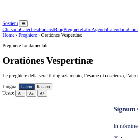
Sostieni
☰
Chi sono
Catechesi
Podcast
Blog
Preghiere
Libri
Agenda
Calendario
Conta
Home
›
Preghiere
›
Oratiónes Vespertínæ
Preghiere fondamentali
Oratiónes Vespertínæ
Le preghiere della sera: il ringraziamento, l’esame di coscienza, l’atto
Lingua:
Latino
Italiano
Testo:
A−
Aa
A+
Signum 
In nómine P