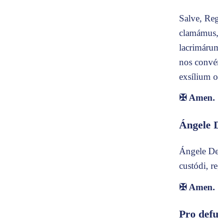
Salve, Reg
clamámus, 
lacrimárum
nos convér
exsílium o
✠
Amen.
Ángele 
Ángele Dei
custódi, r
✠
Amen.
Pro defu