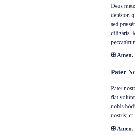
Deus meus
detéstor, 
sed præsé
diligáris.
peccatúru
✠
Amen.
Pater No
Pater nost
fiat volún
nobis hódi
nostris; e
✠
Amen.