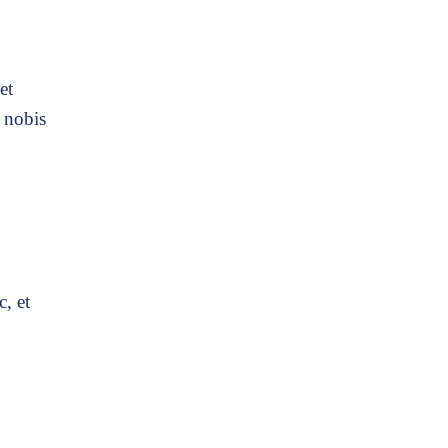
et
o nobis
c, et