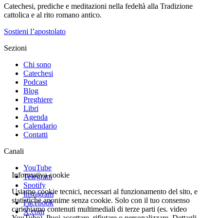
Catechesi, prediche e meditazioni nella fedeltà alla Tradizione
cattolica e al rito romano antico.
Sostieni l’apostolato
Sezioni
Chi sono
Catechesi
Podcast
Blog
Preghiere
Libri
Agenda
Calendario
Contatti
Canali
YouTube
Informativa cookie
Telegram
Spotify
Usiamo cookie tecnici, necessari al funzionamento del sito, e
Instagram
statistiche anonime senza cookie. Solo con il tuo consenso
Facebook
carichiamo contenuti multimediali di terze parti (es. video
X.com
YouTube). Puoi accettare, rifiutare o personalizzare. Dettagli