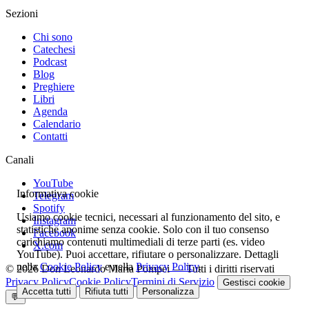
Sezioni
Chi sono
Catechesi
Podcast
Blog
Preghiere
Libri
Agenda
Calendario
Contatti
Canali
YouTube
Informativa cookie
Telegram
Spotify
Usiamo cookie tecnici, necessari al funzionamento del sito, e
Instagram
statistiche anonime senza cookie. Solo con il tuo consenso
Facebook
carichiamo contenuti multimediali di terze parti (es. video
X.com
YouTube). Puoi accettare, rifiutare o personalizzare. Dettagli
nella
Cookie Policy
e nella
Privacy Policy
.
© 2026 Don Leonardo Maria Pompei — Tutti i diritti riservati
Privacy Policy
Cookie Policy
Termini di Servizio
Gestisci cookie
Accetta tutti
Rifiuta tutti
Personalizza
💬