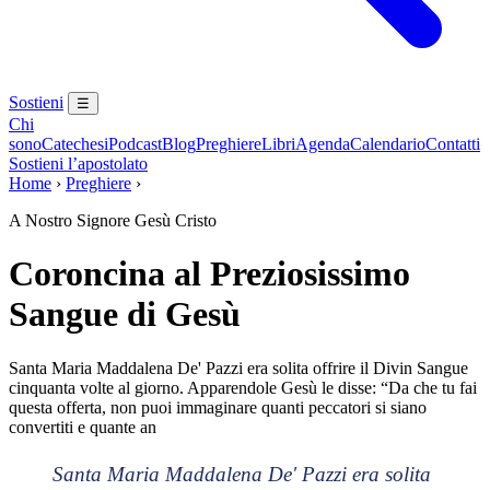
Sostieni
☰
Chi
sono
Catechesi
Podcast
Blog
Preghiere
Libri
Agenda
Calendario
Contatti
Sostieni l’apostolato
Home
›
Preghiere
›
A Nostro Signore Gesù Cristo
Coroncina al Preziosissimo
Sangue di Gesù
Santa Maria Maddalena De' Pazzi era solita offrire il Divin Sangue
cinquanta volte al giorno. Apparendole Gesù le disse: “Da che tu fai
questa offerta, non puoi immaginare quanti peccatori si siano
convertiti e quante an
Santa Maria Maddalena De' Pazzi era solita