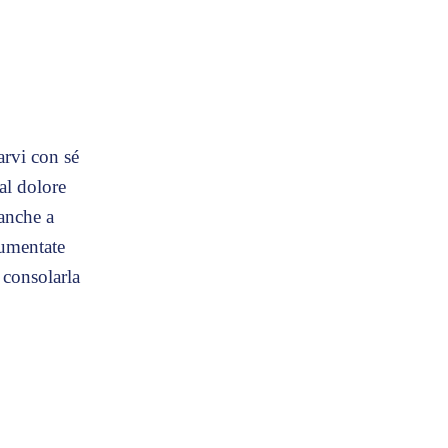
arvi con sé
 al dolore
 anche a
aumentate
 consolarla