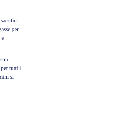
sacrifici
gasse per
 e
stra
er tutti i
mini si