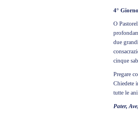
4° Giorn
O Pastorell
profondame
due grandi
consacrazi
cinque sab
Pregare co
Chiedete i
tutte le an
Pater, Ave