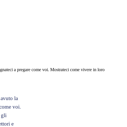
segnateci a pregare come voi. Mostrateci come vivere in loro
 avuto la
e come voi.
 gli
ttori e