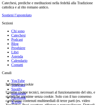
Catechesi, prediche e meditazioni nella fedeltà alla Tradizione
cattolica e al rito romano antico.
Sostieni l’apostolato
Sezioni
Chi sono
Catechesi
Podcast
Blog
Preghiere
Libri
Agenda
Calendario
Contatti
Canali
YouTube
Informativa cookie
Telegram
Spotify
Usiamo cookie tecnici, necessari al funzionamento del sito, e
Instagram
statistiche anonime senza cookie. Solo con il tuo consenso
Facebook
carichiamo contenuti multimediali di terze parti (es. video
X.com
YouTube). Puoi accettare, rifiutare o personalizzare. Dettagli