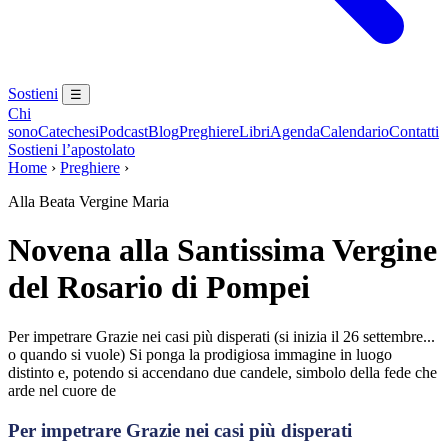
Sostieni
☰
Chi
sono
Catechesi
Podcast
Blog
Preghiere
Libri
Agenda
Calendario
Contatti
Sostieni l’apostolato
Home
›
Preghiere
›
Alla Beata Vergine Maria
Novena alla Santissima Vergine
del Rosario di Pompei
Per impetrare Grazie nei casi più disperati (si inizia il 26 settembre...
o quando si vuole) Si ponga la prodigiosa immagine in luogo
distinto e, potendo si accendano due candele, simbolo della fede che
arde nel cuore de
Per impetrare Grazie nei casi più disperati