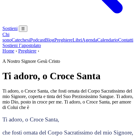
Sostieni
☰
Chi
sono
Catechesi
Podcast
Blog
Preghiere
Libri
Agenda
Calendario
Contatti
Sostieni l’apostolato
Home
›
Preghiere
›
A Nostro Signore Gesù Cristo
Ti adoro, o Croce Santa
Ti adoro, o Croce Santa, che fosti ornata del Corpo Sacratissimo del
mio Signore, coperta e tinta del Suo Preziosissimo Sangue. Ti adoro,
mio Dio, posto in croce per me. Ti adoro, o Croce Santa, per amore
di Colui che è
Ti adoro, o Croce Santa,
che fosti ornata del Corpo Sacratissimo del mio Signore,