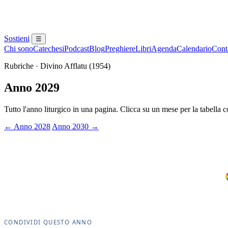
Sostieni
☰
Chi sono
Catechesi
Podcast
Blog
Preghiere
Libri
Agenda
Calendario
Conta
Rubriche · Divino Afflatu (1954)
Anno 2029
Tutto l'anno liturgico in una pagina. Clicca su un mese per la tabella
← Anno 2028
Anno 2030 →
CONDIVIDI QUESTO ANNO