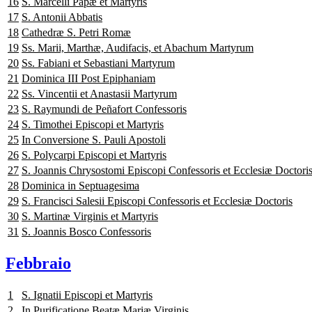
16
S. Marcelli Papæ et Martyris
17
S. Antonii Abbatis
18
Cathedræ S. Petri Romæ
19
Ss. Marii, Marthæ, Audifacis, et Abachum Martyrum
20
Ss. Fabiani et Sebastiani Martyrum
21
Dominica III Post Epiphaniam
22
Ss. Vincentii et Anastasii Martyrum
23
S. Raymundi de Peñafort Confessoris
24
S. Timothei Episcopi et Martyris
25
In Conversione S. Pauli Apostoli
26
S. Polycarpi Episcopi et Martyris
27
S. Joannis Chrysostomi Episcopi Confessoris et Ecclesiæ Doctori
28
Dominica in Septuagesima
29
S. Francisci Salesii Episcopi Confessoris et Ecclesiæ Doctoris
30
S. Martinæ Virginis et Martyris
31
S. Joannis Bosco Confessoris
Febbraio
1
S. Ignatii Episcopi et Martyris
2
In Purificatione Beatæ Mariæ Virginis