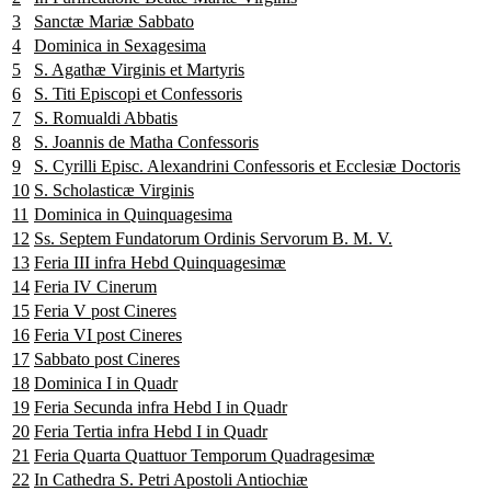
3
Sanctæ Mariæ Sabbato
4
Dominica in Sexagesima
5
S. Agathæ Virginis et Martyris
6
S. Titi Episcopi et Confessoris
7
S. Romualdi Abbatis
8
S. Joannis de Matha Confessoris
9
S. Cyrilli Episc. Alexandrini Confessoris et Ecclesiæ Doctoris
10
S. Scholasticæ Virginis
11
Dominica in Quinquagesima
12
Ss. Septem Fundatorum Ordinis Servorum B. M. V.
13
Feria III infra Hebd Quinquagesimæ
14
Feria IV Cinerum
15
Feria V post Cineres
16
Feria VI post Cineres
17
Sabbato post Cineres
18
Dominica I in Quadr
19
Feria Secunda infra Hebd I in Quadr
20
Feria Tertia infra Hebd I in Quadr
21
Feria Quarta Quattuor Temporum Quadragesimæ
22
In Cathedra S. Petri Apostoli Antiochiæ