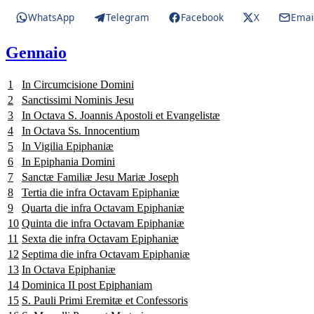
WhatsApp
Telegram
Facebook
X
Emai
Gennaio
1
In Circumcisione Domini
2
Sanctissimi Nominis Jesu
3
In Octava S. Joannis Apostoli et Evangelistæ
4
In Octava Ss. Innocentium
5
In Vigilia Epiphaniæ
6
In Epiphania Domini
7
Sanctæ Familiæ Jesu Mariæ Joseph
8
Tertia die infra Octavam Epiphaniæ
9
Quarta die infra Octavam Epiphaniæ
10
Quinta die infra Octavam Epiphaniæ
11
Sexta die infra Octavam Epiphaniæ
12
Septima die infra Octavam Epiphaniæ
13
In Octava Epiphaniæ
14
Dominica II post Epiphaniam
15
S. Pauli Primi Eremitæ et Confessoris