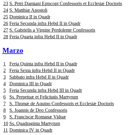
23
S. Petri Damiani Episcopi Confessoris et Ecclesiæ Doctoris
24
S. Matthiæ Apostoli
25
Dominica II in Quadr
26
Feria Secunda infra Hebd II in Quadr
27
S. Gabrielis a Virgine Perdolente Confessoris
28
Feria Quarta infra Hebd II in Quadr
Marzo
1
Feria Quinta infra Hebd II in Quadr
2
Feria Sexta infra Hebd II in Quadr
3
Sabbato infra Hebd II in Quadr
4
Dominica III in Quadr
5
Feria Secunda infra Hebd III in Quadr
6
Ss. Perpetuæ et Felicitatis Martyrum
7
S. Thomæ de Aquino Confessoris et Ecclesiæ Doctoris
8
S. Joannis de Deo Confessoris
9
S. Franciscæ Romanæ Viduæ
10
Ss. Quadraginta Martyrum
11
Dominica IV in Quadr